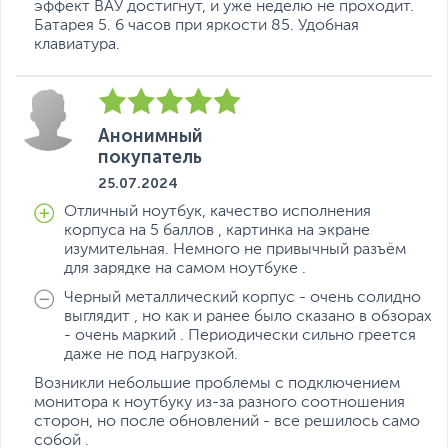
эффект ВАУ достигнут, и уже неделю не проходит.
Безопасность
Сканер отпечатка
просмотр веб-страниц или отдых.
Батарея 5. 6 часов при яркости 85. Удобная
пальца
клавиатура.
Камера ASUS AiSense и система шумоподавления AI
Особенности веб-
Инфракрасная камера,
Верните себе контроль над совещаниями с помощью
камеры
Физическая шторка на
инновационной системы камер и технологии
камере, Разрешение
шумоподавления ASUS AI с новыми алгоритмами,
720p HD
которые сделают ваши конференц-связи еще более
Анонимный
Особенности
Подсветка клавиш
,
продуктивными. ASUS Vivobook S 16 OLED идеально
покупатель
клавиатуры
Цифровой блок
подходит для проведения любых видеоконференций.
25.07.2024
Цвет, используемый в
Черный
Простая разблокировка, защищенная
Отличный ноутбук, качество исполнения
оформлении
конфиденциальность
корпуса на 5 баллов , картинка на экране
изумительная. Немного не привычный разъём
Насколько простыми могут быть безопасность и
Дополнительно
Платформа Intel Evo
для зарядке на самом ноутбуке .
конфиденциальность? ASUS Vivobook S 16 OLED
Низкий уровень синего
оснащен усовершенствованной ИК-камерой, которая
света
Черный металлический корпус - очень солидно
позволяет войти в систему без пароля всего за пять
Цветовой охват DCI-P3
выглядит , но как и ранее было сказано в обзорах
секунд, обеспечивая быстрый доступ и надежную
100%
- очень маркий . Периодически сильно греется
защиту. Кроме того, имеется физическая крышка веб-
Система охлаждения
даже не под нагрузкой.
камеры, которая мгновенно защищает вашу
IceCool
конфиденциальность.
Возникли небольшие проблемы с подключением
Раскрывается на 180
монитора к ноутбуку из-за разного соотношения
градусов
сторон, но после обновлений - все решилось само
Коэффициент
собой .
контрастности 1 000