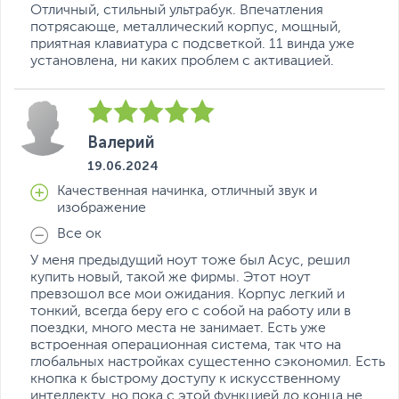
производителя
Отличный, стильный ультрабук. Впечатления
Если вы заметили ошибку или неточность в описании товара,
потрясающе, металлический корпус, мощный,
пожалуйста, выделите текст с ошибкой и нажмите Ctrl+Enter.
приятная клавиатура с подсветкой. 11 винда уже
Xарактеристики, комплект поставки и внешний вид данного товара
установлена, ни каких проблем с активацией.
могут отличаться от указанных или могут быть изменены
производителем без отражения в каталоге интернет-магазина.
Валерий
19.06.2024
Качественная начинка, отличный звук и
изображение
Все ок
У меня предыдущий ноут тоже был Асус, решил
купить новый, такой же фирмы. Этот ноут
превзошол все мои ожидания. Корпус легкий и
тонкий, всегда беру его с собой на работу или в
поездки, много места не занимает. Есть уже
встроенная операционная система, так что на
глобальных настройках сущестенно сэкономил. Есть
кнопка к быстрому доступу к искусственному
интеллекту, но пока с этой функцией до конца не