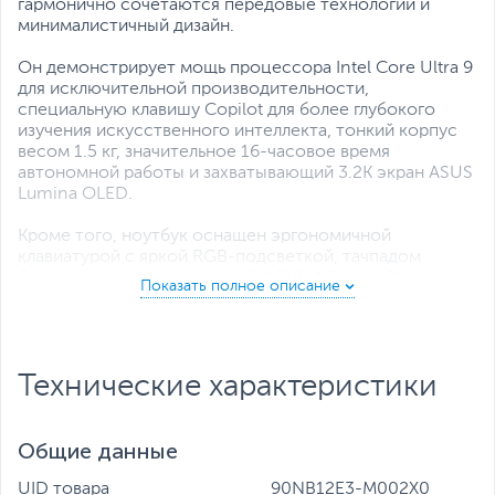
Все характеристики
гармонично сочетаются передовые технологии и
минималистичный дизайн.
Он демонстрирует мощь процессора Intel Core Ultra 9
для исключительной производительности,
специальную клавишу Copilot для более глубокого
изучения искусственного интеллекта, тонкий корпус
весом 1.5 кг, значительное 16-часовое время
автономной работы и захватывающий 3.2K экран ASUS
Lumina OLED.
Кроме того, ноутбук оснащен эргономичной
клавиатурой с яркой RGB-подсветкой, тачпадом
большого размера и камерой ASUS AiSense. Этот
ноутбук - идеальный компаньон для современной
жизни.
Изящный и легкий
Технические характеристики
Тонкий, толщиной 1.39 см и весом всего 1.5 кг, ASUS
Vivobook S 16 OLED воплощает в себе истинную
портативность. Его невероятно легко носить с собой,
Общие данные
независимо от того, находитесь ли вы в постоянном
движении или меняете местоположение.
UID товара
90NB12E3-M002X0
Наслаждайтесь возможностью работать и