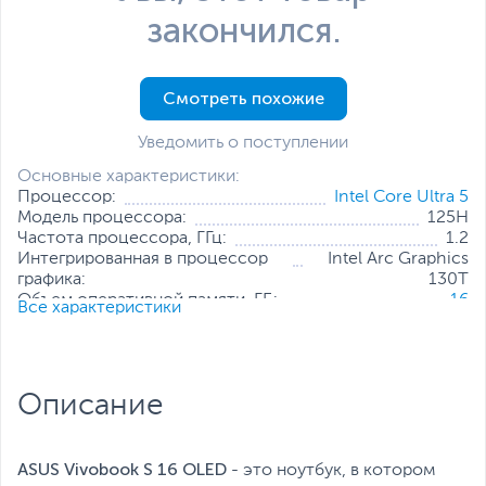
закончился.
Смотреть похожие
Уведомить о поступлении
Основные характеристики:
Процессор:
Intel Core Ultra 5
Модель процессора:
125H
Частота процессора, ГГц:
1.2
Интегрированная в процессор
Intel Arc Graphics
графика:
130T
Объем оперативной памяти, ГБ:
16
Все характеристики
Конфигурация оперативной
16 ГБ (распаяно на
памяти:
плате)
Количество слотов оперативной
Отсутствуют
памяти:
Описание
Твердотельный накопитель:
1 ТБ
Диагональ экрана, дюйм:
16
Разрешение экрана:
3200 x 2000
Операционная система:
Windows 11 Home (x64)
ASUS Vivobook S 16 OLED
- это ноутбук, в котором