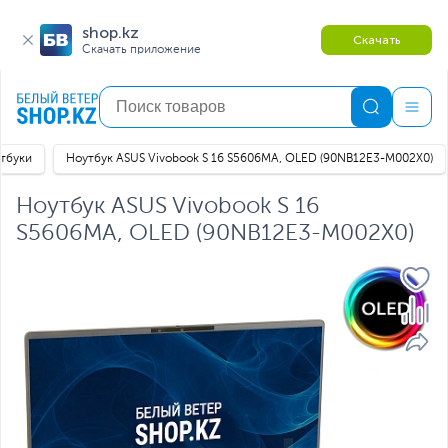
shop.kz
Скачать
Скачать приложение
тбуки
Ноутбук ASUS Vivobook S 16 S5606MA, OLED (90NB12E3-M002X0)
Ноутбук ASUS Vivobook S 16
S5606MA, OLED (90NB12E3-M002X0)