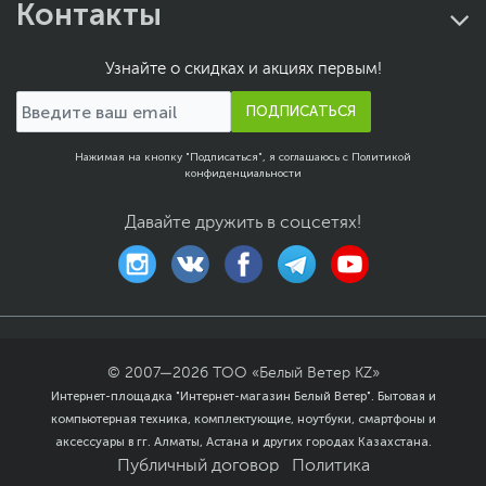
1
предотвратить перегрев мощных компонентов, в
Контакты
ноутбуке TUF Gaming F17 установлена пара 84-
Количество разъемов
1
лопастных вентиляторов Arc Flow. Благодаря
USB Type-C
особой форме лопастей они создают усиленный
Узнайте о скидках и акциях первым!
воздушный поток при меньшем уровне шума.
USB Type-C Power
Да
Вкупе с вентиляционными отверстиями и
ПОДПИСАТЬСЯ
Delivery
тепловыми трубками, это обеспечит стабильную
Сетевые подключения
работу устройства даже при запуске самых
Нажимая на кнопку "Подписаться", я соглашаюсь с
Политикой
ресурсоемких игр.
Средства
Gigabit Ethernet (1000
конфиденциальности
коммуникации
Мбит/с)
,
Wi-Fi (802.11ax)
,
Bluetooth
Давайте дружить в соцсетях!
Версия Bluetooth
5.3
Функции и особенности
Мультимедиа
Веб-камера, Динамики,
Микрофон
Материалы отделки
Пластик, Металл
© 2007—
2026
ТОО «Белый Ветер KZ»
Интернет-площадка "Интернет-магазин Белый Ветер". Бытовая и
Безопасность
Слот замка Kensington
компьютерная техника, комплектующие, ноутбуки, смартфоны и
Особенности веб-
Разрешение 720p HD
аксессуары в гг. Алматы, Астана и других городах Казахстана.
камеры
Публичный договор
Политика