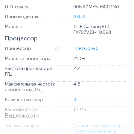
Твоя боевая машина
UID товара
90NR0MY5-M003N0
Производитель
ASUS
Модель
TUF Gaming F17
FX707VJB-HX098
Процессор
Процессор
Intel Core 5
Модель процессора
210H
Частота процессора,
2.2
ГГц
Максимальная частота
4.8
процессора, ГГц
Количество ядер
8
Кэш-память L3
12 МБ
Видеокарта
ПРОИЗВОДИТЕЛЬНОСТЬ
Тип видеокарты
Дискретная видеокарта
,
Интегрированная в