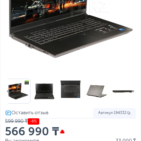
Артикул
194332
599 990 ₸
-6%
566 990 ₸