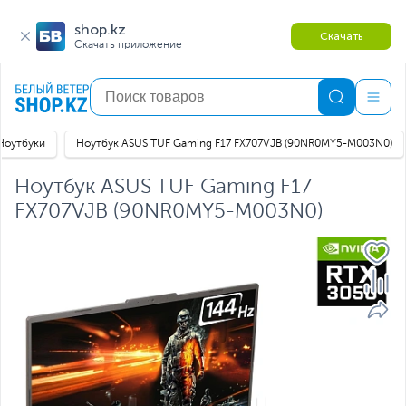
shop.kz
Скачать
Скачать приложение
Ноутбуки
Ноутбук ASUS TUF Gaming F17 FX707VJB (90NR0MY5-M003N0)
Ноутбук ASUS TUF Gaming F17
FX707VJB (90NR0MY5-M003N0)