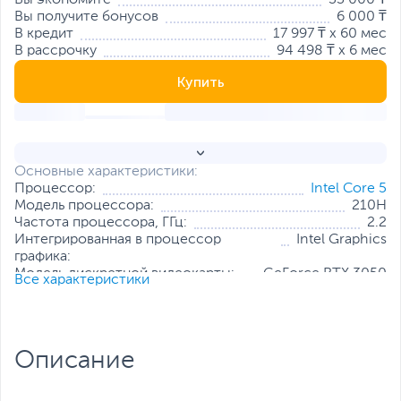
Вы экономите
33 000 ₸
Вы получите бонусов
6 000 ₸
В кредит
17 997 ₸ x 60 мес
В рассрочку
94 498 ₸ x 6 мес
Купить
Основные характеристики:
Процессор:
Intel Core 5
Модель процессора:
210H
Частота процессора, ГГц:
2.2
Интегрированная в процессор
Intel Graphics
графика:
Модель дискретной видеокарты:
GeForce RTX 3050
Все характеристики
Объем оперативной памяти, ГБ:
16
Конфигурация оперативной памяти:
1 х 16 ГБ
Количество слотов оперативной
2
памяти:
Описание
Твердотельный накопитель:
512 ГБ
Диагональ экрана, дюйм:
17.3
Разрешение экрана:
1920 x 1080