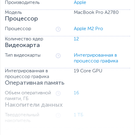
Производитель
Apple
Работа на весь день
Модель
MacBook Pro A2780
16-дюймовая модель имеет самое длительное время
Процессор
автономной работы среди всех Mac. Он работает
одинаково быстро как от батареи, так и от розетки.
Процессор
Apple M2 Pro
Количество ядер
12
Охлаждение что надо
Видеокарта
Передовые компоненты систем охлаждения подают
на 50 процентов больше воздуха даже при низкой
Тип видеокарты
Интегрированная в
скорости вращения вентиляторов. А при выполнении
процессор графика
многих повседневных задач они вообще не
включаются - настолько эффективно работают чипы
Интегрированная в
19 Core GPU
Apple.
процессор графика
Оперативная память
Объем оперативной
16
памяти, ГБ
Накопители данных
Твердотельный
1 ТБ
накопитель
Жесткий диск
HDD нет