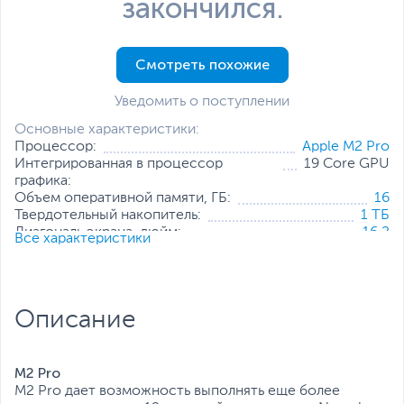
закончился.
Смотреть похожие
Уведомить о поступлении
Основные характеристики:
Процессор:
Apple M2 Pro
Интегрированная в процессор
19 Core GPU
графика:
Объем оперативной памяти, ГБ:
16
Твердотельный накопитель:
1 ТБ
Диагональ экрана, дюйм:
16.2
Все характеристики
Разрешение экрана:
3456 x 2234
Операционная система:
MacOS Ventura
Вес, кг:
2.15
Все характеристики
Описание
M2 Pro
M2 Pro дает возможность выполнять еще более