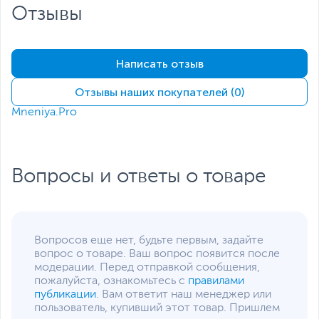
Дополнительные параметры
различных режимов точного управления.
Отзывы
Ресурс кнопок
50 млн. нажатий
Ресурс колеса
800 тыс. оборотов
Написать отзыв
Кнопки управления
Дополнительная кнопка
огня
Отзывы наших покупателей (0)
Дополнительное
Mneniya.Pro
пожарное колесо
Переключение частоты
опроса
Переключатель
настроек LOD
Вопросы и ответы о товаре
Количество кнопок,
10
включая колесико-
кнопку
Вопросов еще нет, будьте первым, задайте
Дополнительно
4 МБ встроенной
вопрос о товаре. Ваш вопрос появится после
памяти
модерации. Перед отправкой сообщения,
Ключ точного
пожалуйста, ознакомьтесь с
правилами
управления
публикации
. Вам ответит наш менеджер или
3 типа переключателей
пользователь, купивший этот товар. Пришлем
настройки расстояния