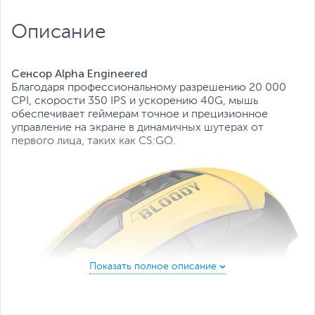
управления:
Дополнительное пожарное
колесо
Описание
Переключение частоты опроса
Переключатель настроек LOD
Количество кнопок, включая
10
колесико-кнопку:
Сенсор Alpha Engineered
Особенности:
Настраиваемая RGB-подсветка
,
Благодаря профессиональному разрешению 20 000
Тканевая оплетка кабеля
CPI, скорости 350 IPS и ускорению 40G, мышь
Все характеристики
обеспечивает геймерам точное и прецизионное
управление на экране в динамичных шутерах от
первого лица, таких как CS:GO.