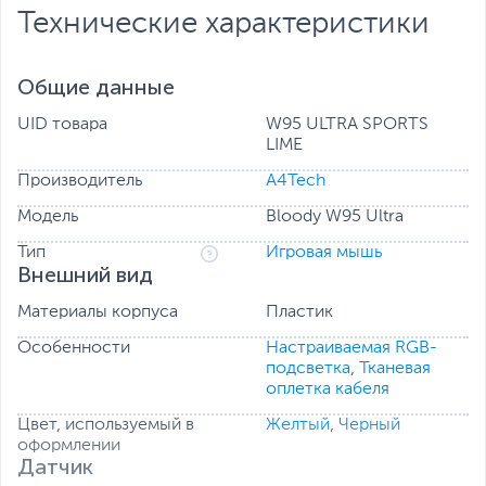
Технические характеристики
RGB-анимация с подсветкой
По умолчанию предустановлено 5 типов световых
эффектов. Вы можете изменить другие цвета
Общие данные
подсветки с помощью программного обеспечения
Bloody.
UID товара
W95 ULTRA SPORTS
LIME
Частота опроса 2000 Гц
Переключайтесь между доступными частотами
Производитель
A4Tech
опроса (125, 500, 1000, 2000 Гц), наиболее
подходящими для ваших игровых сессий.
Модель
Bloody W95 Ultra
Тип
Игровая мышь
Внешний вид
Материалы корпуса
Пластик
Особенности
Настраиваемая RGB-
подсветка
,
Тканевая
оплетка кабеля
Цвет, используемый в
Желтый
,
Черный
оформлении
Датчик