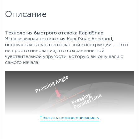
управления:
колесо
Количество кнопок, включая
6
Описание
колесико-кнопку:
Особенности:
Тефлоновые ножки
Питание:
Встроенный аккумулятор
Технология быстрого отскока RapidSnap
Все характеристики
Эксклюзивная технология RapidSnap Rebound,
основанная на запатентованной конструкции, — это
не просто инновация, это сохранение той
чувствительной упругости, которую вы ощущали с
самого начала.