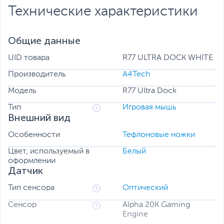
Технические характеристики
Двойные варианты зарядки
Эта мышь поддерживает двойную зарядку (USB-C/
беспроводная), имеет аккумулятор емкостью 300 мАч,
Общие данные
обеспечивает 75 часов работы и до 20 часов
использования после 15 минут зарядки.
UID товара
R77 ULTRA DOCK WHITE
Производитель
A4Tech
Модель
R77 Ultra Dock
Тип
Игровая мышь
Внешний вид
Особенности
Тефлоновые ножки
Цвет, используемый в
Белый
оформлении
Датчик
Противоскользящие накладки
Тип сенсора
Оптический
В комплект входят специально разработанная, легко
Сенсор
Alpha 20K Gaming
наклеиваемая противоскользящая лента и тефлоновые
Engine
ножки для мыши, обеспечивающие максимальную