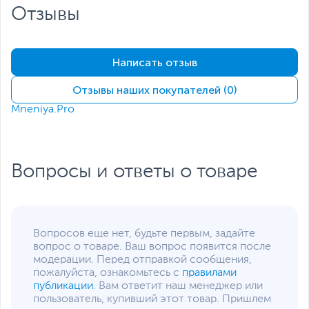
Отзывы
Кнопки управления
5 программируемых
кнопок + колесо
Количество кнопок,
6
Написать отзыв
включая колесико-
кнопку
Отзывы наших покупателей (0)
Питание
Встроенный
Mneniya.Pro
аккумулятор
Радиус действия, м
10
Дополнительно
2 варианта зарядки
Вопросы и ответы о товаре
Батарея: Литиевая
батарея 300 мАч
Время воспроизведения:
≤ 75 часов
Технология быстрого
Вопросов еще нет, будьте первым, задайте
отскока RapidSnap
вопрос о товаре. Ваш вопрос появится после
Связь WaveLink
модерации. Перед отправкой сообщения,
Двойной игровой
пожалуйста, ознакомьтесь с
правилами
приемник 2.4G
Размеры и вес
публикации
. Вам ответит наш менеджер или
пользователь, купивший этот товар. Пришлем