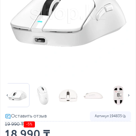
Артикул
194835
19 990 ₸
-5%
18 990 ₸