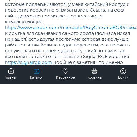
Количество слотов
1 слот x1
,
2 слота x16
которые поддерживаются, у меня китайский корпус и
PCI Express
подсветка корректно отрабатывает. Ссылка на офф
сайт где можно посмотреть совместимые
Стандарт PCI Express
4.0
комплектующие
https://www.asrock.com/microsite/PolyChromeRGB/index.
Режимы работы
Процессоры AMD Ryzen
и ссылка для скачивания самого софта (пол часа искал
слотов PCI Express
3 Gen
не нашел) есть другая программа которая даже лучше
1 х слот PCI-E 4.0 x16,
работает и там больше видов подсветки, она не очень
режим работы x16
популярная и не переведена на русский но там и так
1 х слот PCI-E 3.0 x16,
все понятно так что вот название:Signal RGB и ссылка
режим работы x4
https://signalrgb.com
Вообще я заметил что именно
видеокарта у меня не синхронизируется возможно
0
Процессоры AMD Ryzen
потому что это референсная версия. Но лучше
with Radeon Vega
Главная
Каталог
Избранное
Корзина
Войти
проверяйте совместимость все равно.
Graphics
0
0
1 х слот PCI-E 3.0 x16,
режим работы x16
1 х слот PCI-E 3.0 x16,
Дмитрий
режим работы x4
1 год назад
Интерфейс
SATA3, 1x PCI Express 4.0
Время использования:
подключения SSD
х4, 1x Универсальный
(SATA+PCI-E 3.0 х2)
несколько лет
Питание
Достоинства: