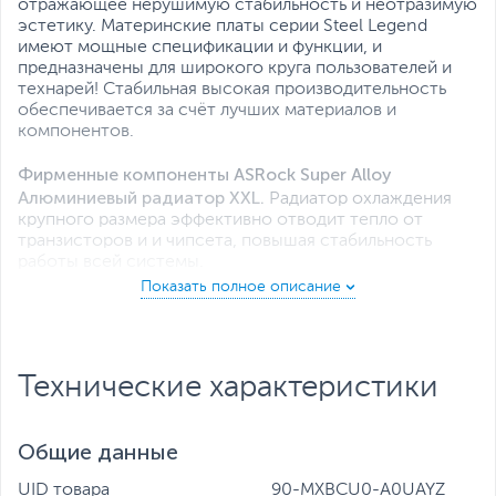
отражающее нерушимую стабильность и неотразимую
эстетику. Материнские платы серии Steel Legend
имеют мощные спецификации и функции, и
предназначены для широкого круга пользователей и
технарей! Стабильная высокая производительность
обеспечивается за счёт лучших материалов и
компонентов.
Фирменные компоненты ASRock Super Alloy
Алюминиевый радиатор XXL.
Радиатор охлаждения
крупного размера эффективно отводит тепло от
транзисторов и и чипсета, повышая стабильность
работы всей системы.
Дроссели Premium 60A Power Choke.
По сравнению с
обычными дросселями, новые дроссели премиум-
класса от ASRock повышают ток насыщения в 3 раза,
обеспечивая более надежный вольтаж для
Технические характеристики
материнской платы.
Dr. MOS.
Dr.MOS – это встроенное решение для
Общие данные
оптимизации синхронной подачи напряжения в любых
ситуациях. Обеспечивает умную подачу до 50А
UID товара
90-MXBCU0-A0UAYZ