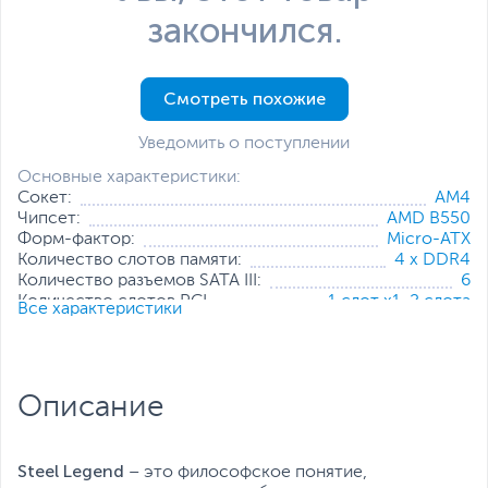
закончился.
Смотреть похожие
Уведомить о поступлении
Основные характеристики:
Сокет:
AM4
Чипсет:
AMD B550
Форм-фактор:
Micro-ATX
Количество слотов памяти:
4 x DDR4
Количество разъемов SATA III:
6
Количество слотов PCI
1 слот x1
,
2 слота
Все характеристики
Express:
x16
Технология Multi-GPU:
AMD CrossFire (2-Way)
Коннекторы питания:
4-pin, 8-pin, 24-pin
Все характеристики
Описание
Steel Legend
– это философское понятие,