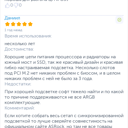
x USB 3.2 Gen1 ports)
0
0
Прочие разъемы на
PS/2 комбо
,
RJ-45 LAN
,
задней панели
Даниил
Rear-out
,
Sub/сenter-out
,
Line-in
,
Line-out
,
Mic-in
,
Optical S/PDIF-Out
1 год назад
Время использования:
Количество USB 3.0 /
4
3.1 Gen 1 (3.2 Gen 1)
несколько лет
Достоинства:
Количество USB 3.1
1
Хорошие цепи питания процессора и радиаторы на
Gen 2 (3.2 Gen 2)
южный мост и SSD, так же красивый дизайн и красивая
гибко настраиваемая подсветка. Несколько слотов
Количество USB 3.1
1
под PCI M.2 нет никаких проблем с биосом, и в целом
Gen 2 Type-C (3.2 Gen
никаких проблем с ней не было за 3 года.
2 Type-C)
Сеть
Недостатки:
При хорошей подсветке софт тяжело найти и по какой
Сетевой контроллер
Dragon RTL8125BG
то причине поддерживаются не все ARGB
комплектующие.
Сетевые и
2.5 Gigabit Ethernet
Комментарий:
беспроводные
(2500 Мбит/с)
коммуникации
Если хотите собрать весь сетап с синхронизированной
Слоты расширения
подсветкой то лучше сверяйте совместимость на
официальном сайте ASRock, но там не все товары