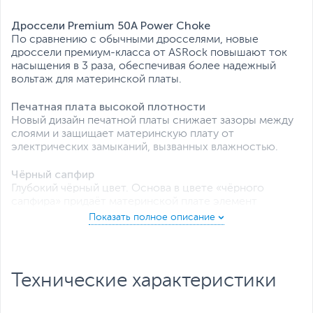
Дроссели Premium 50A Power Choke
По сравнению с обычными дросселями, новые
дроссели премиум-класса от ASRock повышают ток
насыщения в 3 раза, обеспечивая более надежный
вольтаж для материнской платы.
Печатная плата высокой плотности
Новый дизайн печатной платы снижает зазоры между
слоями и защищает материнскую плату от
электрических замыканий, вызванных влажностью.
Чёрный сапфир
Глубокий чёрный цвет. Основа в цвете «чёрного
сапфира» придаёт материнской плате элемент
загадочности.
Два видеовыхода
В вашем распоряжении сразу два часто используемых
видеовыхода, D-Sub и DisplayPort, с которых можно
Технические характеристики
выводить изображение на внешние устройства.
Full Spike Protection