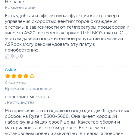
Не нашел
(Supports 2 x USB 3.2
Комментарий:
Gen1 ports)
Есть удобная и эффективная функция контроллера
Прочие разъемы на
PS/2 комбо
,
RJ-45 LAN
,
управления скоростью вентиляторов охлаждения
задней панели
Line-in
,
Line-out
,
Mic-in
системы в зависимости от температуры процессора и
чипсета А520, встроенная прямо UEFI BIOS платы. С
Количество USB 3.0 /
4
учетом давней положительной репутации компании
3.1 Gen 1 (3.2 Gen 1)
Сеть
ASRock могу рекомендовать эту плату к
приобретению.
Сетевой контроллер
Realtek RTL8111H
0
0
Сетевые и
Gigabit Ethernet (1000
Askar
беспроводные
Мбит/с)
коммуникации
Слоты расширения
2 года назад
Время использования:
Количество слотов
1 слот x1
,
1 слот x16
несколько месяцев
PCI Express
Достоинства:
Стандарт PCI Express
3.0
Материнская плата идеально подходит для бюджетных
сборок на Ryzen 5500-5600. Она имеет хороший
Интерфейс
SATA3, 1x Универсальный
набор функций для своей цены. Качество сборки и
подключения SSD
(SATA+PCI-E 3.0 х4)
материалов на высоком уровне. Все элементы
Питание
установлены ровно и аккуратно. В целом, я доволен