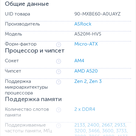
Общие данные
Некоторые компоненты материнской платы особенно
чувствительны к перепадам напряжения, и избыточный
UID товара
90-MXBE60-A0UAYZ
ток на них может привести к мгновенному сбою всей
системы. Технология ASRock Full Spike Protection
Производитель
ASRock
надежно защищает эти компоненты материнской
платы от внезапных скачков напряжения.
Модель
A520M-HVS
Форм-фактор
Micro-ATX
Процессор и чипсет
Сокет
AM4
Чипсет
AMD A520
Поддержка
Zen 2
,
Zen 3
микроархитектуры
процессора
Поддержка памяти
Количество слотов
2 x DDR4
памяти
Поддерживаемые
2133
,
2400
,
2667
,
2933
,
частоты памяти, МГц
3200
,
3466
,
3600
,
3733
,