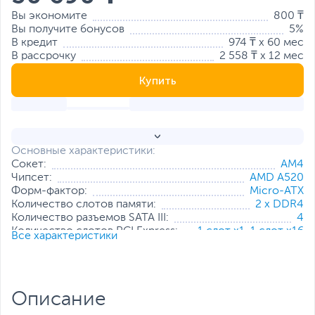
Вы экономите
800 ₸
Вы получите бонусов
5%
В кредит
974 ₸ x 60 мес
В рассрочку
2 558 ₸ x 12 мес
Купить
Основные характеристики:
Сокет:
AM4
Чипсет:
AMD A520
Форм-фактор:
Micro-ATX
Количество слотов памяти:
2 x DDR4
Количество разъемов SATA III:
4
Количество слотов PCI Express:
1 слот x1
,
1 слот x16
Все характеристики
Коннекторы питания:
4-pin, 24-pin
Все характеристики
Описание