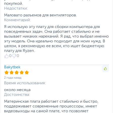
покупкой.
Коннекторы питания
4-pin, 24-pin
Недостатки:
Особенности
Маловато разъемов для вентиляторов.
BIOS
128 Мб, AMI BIOS, UEFI
Комментарий:
BIOS
Я использую эту плату для сборки компьютера для
повседневных задач. Она работает стабильно и не
Дополнительно
Два порта USB2.0 для
вызывает никаких нареканий. Я рад, что выбрал именно
подключения
эту модель. Она идеально подходит для моих нужд. В
периферийных
целом, я рекомендую ее всем, кто ищет бюджетную
устройств
плату для Ryzen.
Комплекс защитных
0
0
технологий Full Spike
Protection
Размеры и вес
Bakytbek
Размер (Ш х В)
23 x 20.1 см
2 года назад
Размер упаковки (Ш х В
27.6 х 23.9 х 6 см
Время использования:
х Г)
около месяца
Достоинства:
Вес с упаковкой
0.77 кг
Заводские данные
Материнская плата работает стабильно и быстро,
поддерживает современные процессоры, имеет
Срок гарантии (мес.)
36
видеовыходы на самой плате, что позволяет