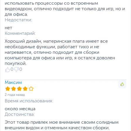
использовать процессоры со встроенным
Ссылка на сайт
www.asrock.com
видеоядром, отлично подходит не только для игр, но и
производителя
для офиса.
Если вы заметили ошибку или неточность в описании товара,
Недостатки:
пожалуйста, выделите текст с ошибкой и нажмите Ctrl+Enter.
нет
Xарактеристики, комплект поставки и внешний вид данного товара
Комментарий:
могут отличаться от указанных или могут быть изменены
производителем без отражения в каталоге интернет-магазина.
Хороший дизайн, материнская плата имеет все
необходимые функции, работает тихо и не
нагревается, отлично подходит для сборки
компьютера для офиса или игр, я остался доволен
покупкой.
0
0
Максим
2 года назад
Время использования:
около месяца
Достоинства:
Этот товар привлек мое внимание своим солидным
внешним видом и отменным качеством сборки.