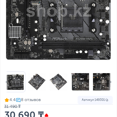
4.4
Артикул
149301
31 490 ₸
30 690 ₸