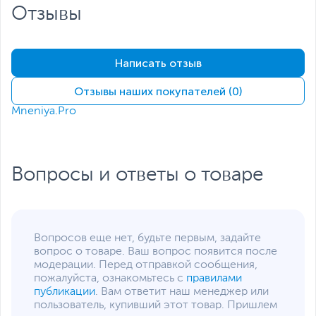
Регулировка высоты
,
Отзывы
Подушка для поясницы
,
Подушка для шеи
Цвет, используемый в
Синий
,
Черный
Написать отзыв
оформлении
Дополнительно
Стальной каркас
Отзывы наших покупателей (0)
Механизм качания Топ-
Mneniya.Pro
Ган
Наполнитель - губчатый
пенопласт высокой
плотности
Размеры и вес
Вопросы и ответы о товаре
Размеры упаковки (Ш х В
80 х 37.5 х 68.5 см
х Г)
Вес изделия
22.5 кг
Вопросов еще нет, будьте первым, задайте
вопрос о товаре. Ваш вопрос появится после
Вес с упаковкой
26.7 кг
Заводские данные
модерации. Перед отправкой сообщения,
пожалуйста, ознакомьтесь с
правилами
публикации
. Вам ответит наш менеджер или
Срок гарантии (мес.)
12
пользователь, купивший этот товар. Пришлем