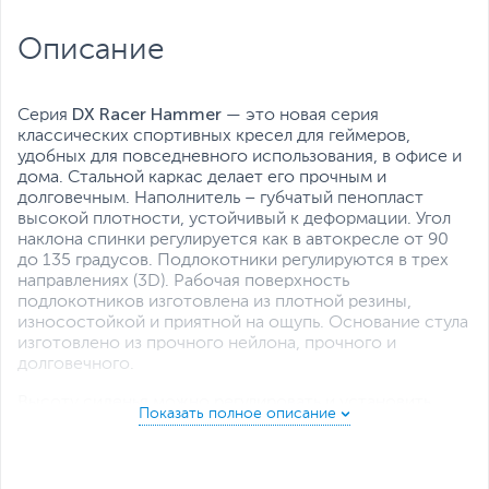
поясницы
,
Подушка для шеи
Все характеристики
Описание
DX Racer Hammer
Серия
— это новая серия
классических спортивных кресел для геймеров,
удобных для повседневного использования, в офисе и
дома. Стальной каркас делает его прочным и
долговечным. Наполнитель – губчатый пенопласт
высокой плотности, устойчивый к деформации. Угол
наклона спинки регулируется как в автокресле от 90
до 135 градусов. Подлокотники регулируются в трех
направлениях (3D). Рабочая поверхность
подлокотников изготовлена из плотной резины,
износостойкой и приятной на ощупь. Основание стула
изготовлено из прочного нейлона, прочного и
долговечного.
Высоту сиденья можно регулировать и установить
механизм качания. Колеса прорезинены, что позволяет
использовать кресло на полу любой поверхности.
Отделка из эко-кожи, проста в уходе и устойчива к
деформации. В комплект кресла входят две подушки -