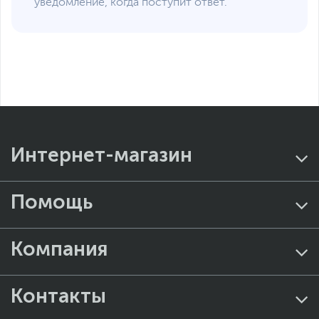
Ссылка на сайт
www.dxracer.com
уведомление, когда поступит ответ.
производителя
Если вы заметили ошибку или неточность в описании товара,
пожалуйста, выделите текст с ошибкой и нажмите Ctrl+Enter.
Xарактеристики, комплект поставки и внешний вид данного товара
могут отличаться от указанных или могут быть изменены
производителем без отражения в каталоге интернет-магазина.
Интернет-магазин
Помощь
Компания
Контакты