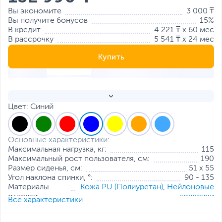
Вы экономите
3 000 ₸
Вы получите бонусов
15%
В кредит
4 221 ₸ x 60 мес
В рассрочку
5 541 ₸ x 24 мес
Купить
Цвет: Синий
Основные характеристики:
Максимальная нагрузка, кг:
115
Максимальный рост пользователя, см:
190
Размер сиденья, см:
51 х 55
Угол наклона спинки, °:
90 - 135
Материалы
Кожа PU (Полиуретан)
,
Нейлоновые
отделки:
колесики
Все характеристики
Особенности:
Регулируемые подлокотники
,
Регулировка высоты
,
Подушка для