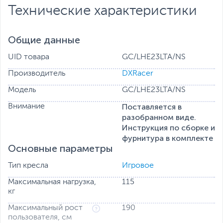
поясничная и подголовная, выполненные из эко-кожи.
Технические характеристики
Общие данные
UID товара
GC/LHE23LTA/NS
Производитель
DXRacer
Модель
GC/LHE23LTA/NS
Поставляется в
Внимание
разобранном виде.
Инструкция по сборке и
фурнитура в комплекте
Основные параметры
Тип кресла
Игровое
Максимальная нагрузка,
115
кг
Максимальный рост
190
пользователя, см