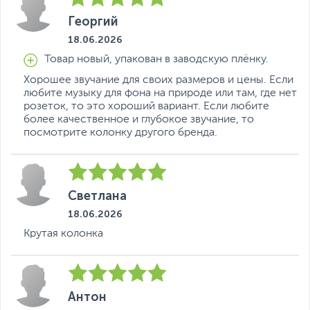
меняются
буквально на ходу. Станция Стрит к этому
Георгий
готова, ведь её дизайн продуман так, чтобы вы могли
использовать умную колонку в разных природных
18.06.2026
условиях
Товар новый, упакован в заводскую плёнку.
Хорошее звучание для своих размеров и цены. Если
любите музыку для фона на природе или там, где нет
розеток, то это хороший вариант. Если любите
более качественное и глубокое звучание, то
посмотрите колонку другого бренда.
Светлана
18.06.2026
Крутая колонка
Антон