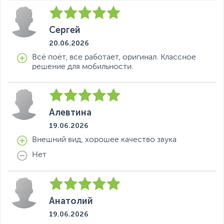
Сергей
20.06.2026
Всё поёт, все работает, оригинал. Классное
решение для мобильности.
Яндекс Музыка в Станции Стрит с вами везде
Алевтина
Включайте любимые треки, Мою волну, подкасты и
19.06.2026
книги обо всём на свете. А если трек понравится,
скажите «Алиса, лайк» — и он: сохранится в вашей
Внешний вид, хорошее качество звука
Коллекции в Яндекс Музыке.
Нет
Работает долго
Аккумулятор Станции Стрит готов к долгой работе
в самых разных условиях. А когда умная колонка
разрядится, вам потребуется совсем немного времени
Анатолий
для её подзарядки.
19.06.2026