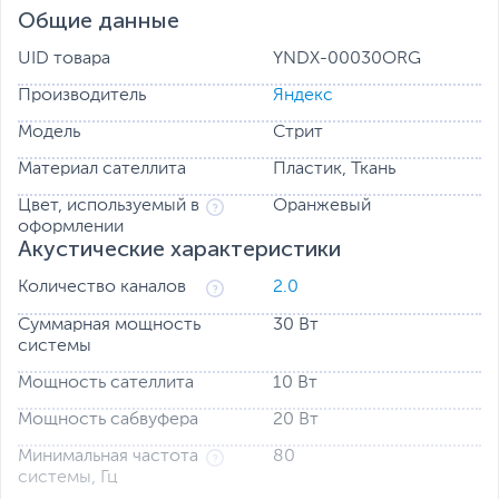
Общие данные
UID товара
YNDX-00030ORG
Производитель
Яндекс
Модель
Стрит
Алиса с вами на улице
Со Станцией Стрит здорово гулять и ездить за город,
Материал сателлита
Пластик, Ткань
ведь кроме музыки с вами будет AI-ассистент Алиса.
Подключите Станцию Стрит в точке доступа Wi-Fi на
Цвет, используемый в
Оранжевый
смартфоне и общайтесь с Алисой, даже когда вы не
оформлении
Акустические характеристики
дома.
Количество каналов
2.0
Суммарная мощность
30 Вт
системы
Мощность сателлита
10 Вт
Мощность сабвуфера
20 Вт
Минимальная частота
80
системы, Гц