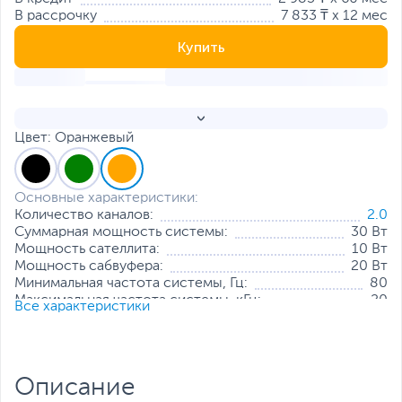
В рассрочку
7 833 ₸ x 12 мес
Купить
Цвет: Оранжевый
Основные характеристики:
Количество каналов:
2.0
Суммарная мощность системы:
30 Вт
Мощность сателлита:
10 Вт
Мощность сабвуфера:
20 Вт
Минимальная частота системы, Гц:
80
Максимальная частота системы, кГц:
20
Все характеристики
Пульт ДУ:
Без пульта ДУ
Питание:
от USB-порта
,
от встроенного
аккумулятора
Все характеристики
Описание