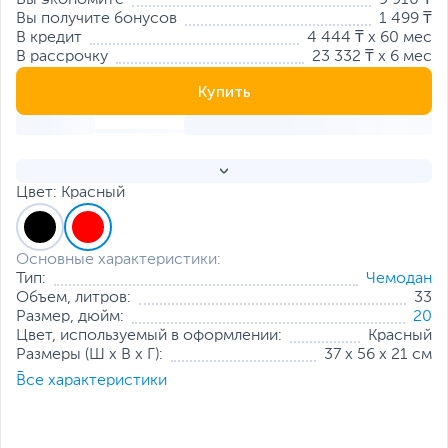
Вы экономите
9 910 ₸
Вы получите бонусов
1 499 ₸
В кредит
4 444 ₸ x 60 мес
В рассрочку
23 332 ₸ x 6 мес
Купить
Цвет: Красный
Основные характеристики:
Тип:
Чемодан
Объем, литров:
33
Размер, дюйм:
20
Цвет, используемый в оформлении:
Красный
Размеры (Ш х В х Г):
37 х 56 х 21 см
Все характеристики
Все характеристики