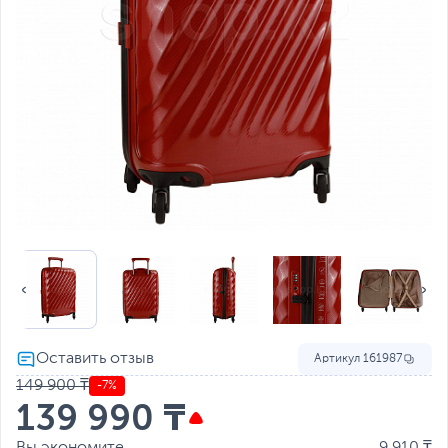
Артикул
161987
149 900 ₸
-7%
139 990 ₸