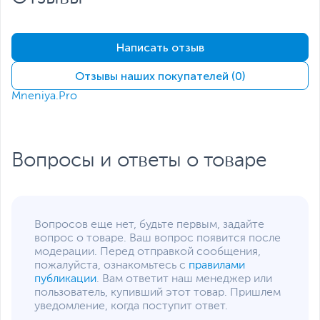
пожалуйста, выделите текст с ошибкой и нажмите Ctrl+Enter.
Xарактеристики, комплект поставки и внешний вид данного товара
могут отличаться от указанных или могут быть изменены
Написать отзыв
производителем без отражения в каталоге интернет-магазина.
Отзывы наших покупателей (0)
Mneniya.Pro
Вопросы и ответы о товаре
Вопросов еще нет, будьте первым, задайте
вопрос о товаре. Ваш вопрос появится после
модерации. Перед отправкой сообщения,
пожалуйста, ознакомьтесь с
правилами
публикации
. Вам ответит наш менеджер или
пользователь, купивший этот товар. Пришлем
уведомление, когда поступит ответ.