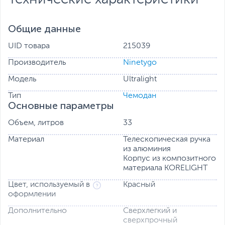
Телескопическая ручка с 4 уровнями из алюминия
Ручка из микрофибры и кожи
Общие данные
Корпус изготовлен из композитного материала
UID товара
215039
KORELIGHT со следующими характеристиками:
Производитель
Ninetygo
Сверхлегкий и сверхпрочный
Отскок после удара
Модель
Ultralight
Экологически чистый, на 100% пригодный для
вторичной переработки
Тип
Чемодан
Основные параметры
Прочная 4-уровневая телескопическая кнопочная
Объем, литров
33
ручка из алюминиевого сплава с минимальным
диапазоном уклона.
Материал
Телескопическая ручка
из алюминия
Четыре вращающихся колеса с бесшумным
Корпус из композитного
вращением на 360 градусов для более легкого и
материала KORELIGHT
плавного разнонаправленного управления.
Цвет, используемый в
Красный
Встроенный замок TSA. Удобная кожаная ручка для
оформлении
удобного захвата.
Дополнительно
Сверхлегкий и
сверхпрочный