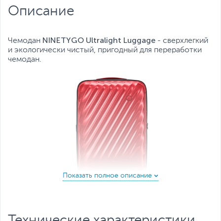
Описание
NINETYGO Ultralight Luggage
Чемодан
- cверхлегкий
и экологически чистый, пригодный для переработки
чемодан.
KORELIGHT - Прочный и легкий
Плавное и практически бесшумное вращение
Технические характеристики
колес