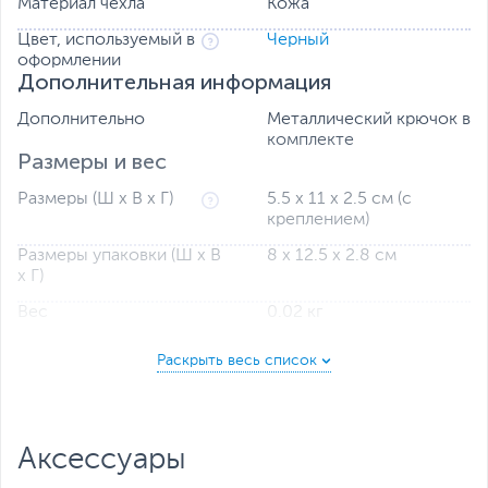
Материал чехла
Кожа
Цвет, используемый в
Черный
оформлении
Дополнительная информация
Дополнительно
Металлический крючок в
комплекте
Размеры и вес
Размеры (Ш х В х Г)
5.5 х 11 х 2.5 см (с
креплением)
Размеры упаковки (Ш х В
8 х 12.5 х 2.8 см
х Г)
Вес
0.02 кг
Вес с упаковкой
0.04 кг
Заводские данные
Срок гарантии (мес.)
1
Если вы заметили ошибку или неточность в описании товара,
пожалуйста, выделите текст с ошибкой и нажмите Ctrl+Enter.
Аксессуары
Xарактеристики, комплект поставки и внешний вид данного товара