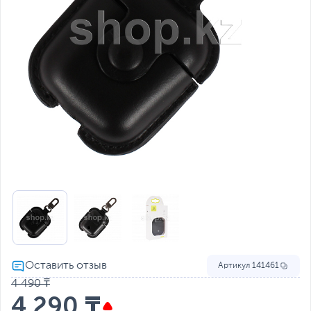
Артикул
141461
4 490 ₸
4 290 ₸