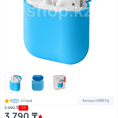
4
Артикул
136857
3 990 ₸
-5%
3 790 ₸