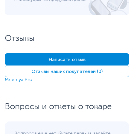
Если вы заметили ошибку или неточность в описании товара,
пожалуйста, выделите текст с ошибкой и нажмите Ctrl+Enter.
Xарактеристики, комплект поставки и внешний вид данного товара
могут отличаться от указанных или могут быть изменены
производителем без отражения в каталоге интернет-магазина.
Отзывы
Написать отзыв
Отзывы наших покупателей (0)
Mneniya.Pro
Вопросы и ответы о товаре
Вопросов еще нет, будьте первым, задайте