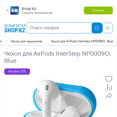
shop.kz
Скачать
Скачать приложение
ая
Чехлы для наушников
Чехол для AirPods InterStep NP0009O, Blue
Чехол для AirPods InterStep NP0009O,
Blue
Кешбэк 15%