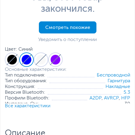
закончился.
Смотреть похожие
Уведомить о поступлении
Цвет: Синий
Основные характеристики:
Тип подключения:
Беспроводной
Тип оборудования:
Гарнитура
Конструкция:
Накладные
Версия Bluetooth:
5.3
Профили Bluetooth:
A2DP
,
AVRCP
,
HFP
Импеданс, Ом:
30
Все характеристики
Минимальная частота наушников, Гц:
20
Максимальная частота наушников,
20
кГц:
Время работы без подзарядки, ч:
57
Описание
Особенности:
Складная конструкция