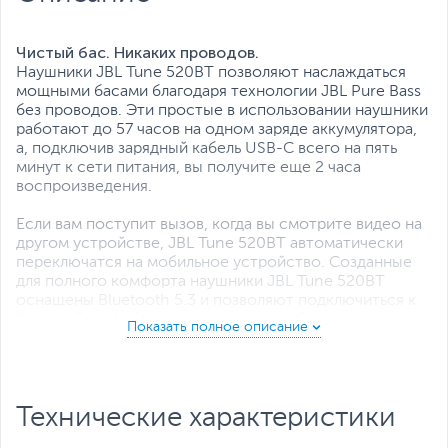
Все характеристики
Чистый бас. Никаких проводов.
Наушники JBL Tune 520BT позволяют наслаждаться
мощными басами благодаря технологии JBL Pure Bass
без проводов. Эти простые в использовании наушники
работают до 57 часов на одном заряде аккумулятора,
а, подключив зарядный кабель USB-C всего на пять
минут к сети питания, вы получите еще 2 часа
воспроизведения.
Если вам поступит вызов, когда вы смотрите видео на
другом устройстве, JBL Tune 520BT автоматически
переключатся на мобильное устройство. Созданные
для полного комфорта наушники JBL Tune 520BT
оснащены Bluetooth 5.3 и позволяют подключиться к
Siri или Google без использования мобильного
устройства.
Наушники JBL Tune 520BT доступны в нескольких
ярких цветах и легко складываются для удобной
Технические характеристики
переноски. Это универсальное решение, которое
позволяет наслаждаться музыкой в течение всего дня.