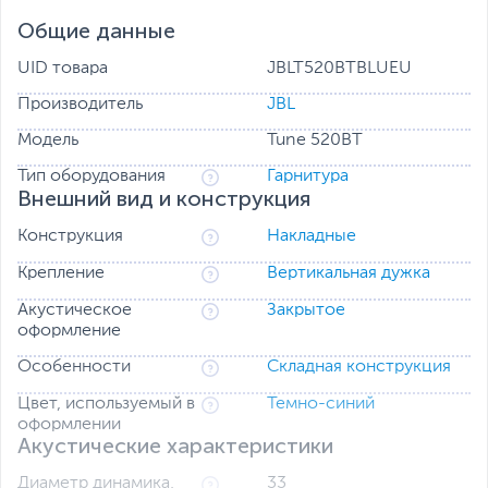
Общие данные
UID товара
JBLT520BTBLUEU
Производитель
JBL
Модель
Tune 520BT
Тип оборудования
Гарнитура
Внешний вид и конструкция
Конструкция
Накладные
Крепление
Вертикальная дужка
Акустическое
Закрытое
Чистый басовый звук JBL
оформление
В нем используется знаменитый звук JBL Pure Bass,
Особенности
Складная конструкция
который можно найти на самых известных площадках
по всему миру.
Цвет, используемый в
Темно-синий
оформлении
Акустические характеристики
Диаметр динамика,
33