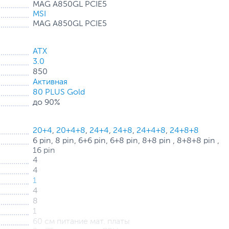
MAG A850GL PCIE5
MSI
MAG A850GL PCIE5
ATX
3.0
850
Активная
80 PLUS Gold
до 90%
20+4
,
20+4+8
,
24+4
,
24+8
,
24+4+8
,
24+8+8
6 pin, 8 pin, 6+6 pin, 6+8 pin, 8+8 pin , 8+8+8 pin ,
16 pin
4
4
1
4
8
1
60 см питание мат. платы