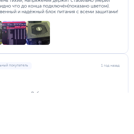
очень тихий, напряжения держит стабильно (мерил
уйста, выделите текст с ошибкой и нажмите Ctrl+Enter.
идно что до конца подключён(показано цветом).
а могут отличаться от указанных или могут быть изменены производителем
твенный и надёжный блок питания с всеми защитами!
ьный покупатель
1 год назад
ответствуют. Работает тихо.
за такую цену и гарантию 5 лет хороший выбор.