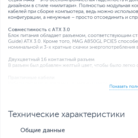
дизайном в стиле «милитари». Полностью модульная ко
кабелей при сборке компьютера, ведь можно использов
конфигурации, а ненужные – просто отсоединить и спря
Совместимость с ATX 3.0
Блок питания обладает разъемом, соответствующим стан
Guide) ATX 3.0. Кроме того, MAG A850GL PCIE5 способ
номинальной и 3-х кратные скачки энергопотребления
Двухцветный 16 контактный разъем
В разъем был добавлен желтый цвет, чтобы было легко о
Практичные кабели
Кабели питания выполнены в черном цвете и имеют пло
прокладка внутри корпуса. Кроме того, они меньше за
для вентиляции. Ненужные для конкретной конфигураци
Технические характеристики
Общие данные