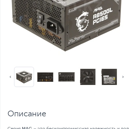
Описание
MAG
Серия
– это бескомпромиссная надежность и долг