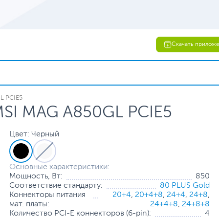
Скачать прилож
L PCIE5
MSI MAG A850GL PCIE5
Цвет: Черный
Основные характеристики:
Мощность, Вт:
850
Соответствие стандарту:
80 PLUS Gold
Коннекторы питания
20+4
,
20+4+8
,
24+4
,
24+8
,
мат. платы:
24+4+8
,
24+8+8
Количество PCI-E коннекторов (6-pin):
4