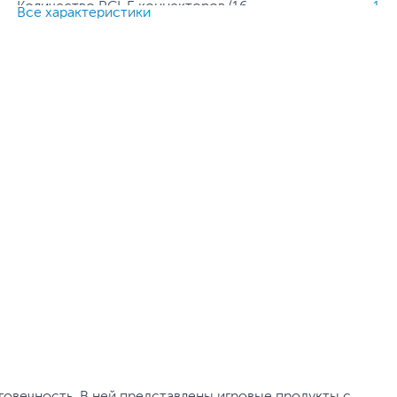
Количество PCI-E коннекторов (16-
1
Все характеристики
pin):
Количество SATA коннекторов:
8
Количество Molex коннекторов (4-
4
pin):
Выходной ток по линии +12В, А:
70.5
Особенности:
Модульное подключение
кабелей
,
Регулируемая скорость
вентилятора
Все характеристики
овечность. В ней представлены игровые продукты с