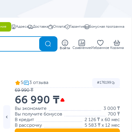
ение
Адреса
Доставка
Оплата
Гарантия
Бонусная программа
0
Войти
Сравнение
Избранное
Корзина
5
176199
69 990 ₸
66 990 ₸
Вы экономите
3 000 ₸
Вы получите бонусов
700 ₸
В кредит
2 126 ₸ x 60 мес
В рассрочку
5 583 ₸ x 12 мес