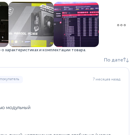
напряжения (UVP), От перегрузки (OPP/OLP), От
перегрузки любого из выходов блока по
отдельности (OCP)
Плоские кабели
Малошумный вентилятор
Полностью модульная конструкция
Высокая энергоэффективность – сертификация
80 Plus Gold
Электрозащита промышленного класса
о характеристиках и комплектации товара.
Высокоэффективная топология:
По дате
полномостовой LLC-преобразователь
постоянного тока
 покупатель
7 месяцев назад
140
15 х 8.6 х 14 см
50 x 22 x 12.5 см
1.8 кг
2.9 кг
тью модульный
RTL
60
msi.com