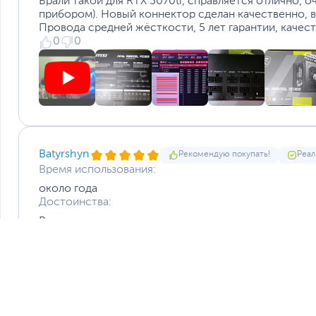
Брали такой для RTX 5070ti, справляется отлично, 
Если вы заметили ошибку или неточность в описании товара, пожал
прибором). Новый коннектор сделан качественно, в
Xарактеристики, комплект поставки и внешний вид данного товар
Провода средней жёсткости, 5 лет гарантии, качес
без отражения в каталоге интернет-магазина.
0
0
Batyrshyn
Рекомендую покупать!
Реал
Время использования:
около года
Достоинства:
Все заявленные производителем характеристики со
Комментарий:
Это уже не первый блок питания который покупаю, 
0
0