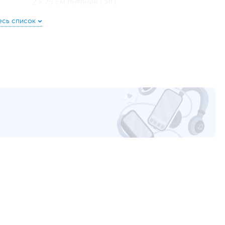
2 х 75 см питание CPU
2 x 60 + 10 см PCI-E
60 см 12VHPWR (PCI-E 5.0)
2 x 50 + 15 + 15 + 15 см SATA
50 + 15 + 15 + 15 см Molex + 15 см FDD
100 ~ 240 В
47 ~ 63 Гц
20
20
70.5
12 см
Гидродинамический
Кабель питания
,
Крепеж
Модульное подключение кабелей
,
Регулируемая
скорость вентилятора
От короткого замыкания (SCP), От высокой
температуры (OTP), От повышенного тока/
напряжения (OVP), От пониженного тока/