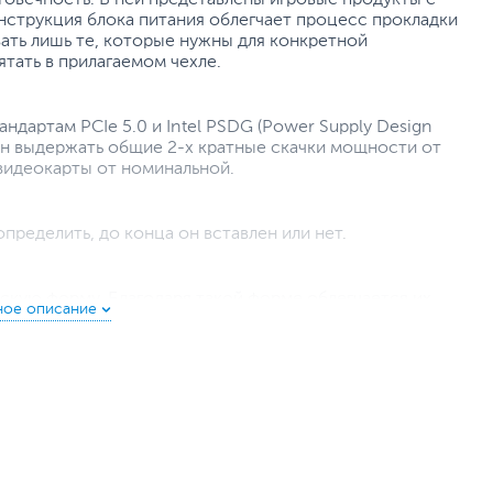
нструкция блока питания облегчает процесс прокладки
ать лишь те, которые нужны для конкретной
тать в прилагаемом чехле.
дартам PCIe 5.0 и Intel PSDG (Power Supply Design
ен выдержать общие 2-х кратные скачки мощности от
 видеокарты от номинальной.
пределить, до конца он вставлен или нет.
скую форму. Благодаря такой форме облегчается их
трудняют прохождение потоков воздуха, необходимых
и кабели можно хранить в прилагаемом чехле.