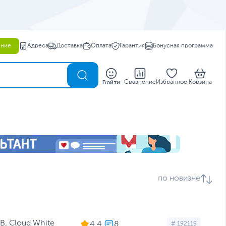
ение
Адреса
Доставка
Оплата
Гарантия
Бонусная программа
0
Войти
Сравнение
Избранное
Корзина
по новизне
B, Cloud White
4.4
# 192119