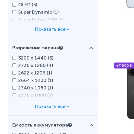
OLED (
5
)
Super Dynamic (
1
)
Super Retina XDR (
5
)
Разрешение экрана
3200 x 1440 (
5
)
2736 x 1260 (
4
)
+7 900 Б
2622 x 1206 (
1
)
2664 x 1200 (
1
)
2340 x 1080 (
1
)
2376 x 1080 (
2
)
2400 x 1080 (
37
)
2404 x 1080 (
2
)
2640 x 1080 (
4
)
Емкость аккумулятора