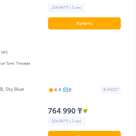
254 997 ₸ x 3 мес
Купить
; NFC
rue Tone; Пиковая
B, Sky Blue
4.4
# 192117
764 990 ₸
254 997 ₸ x 3 мес