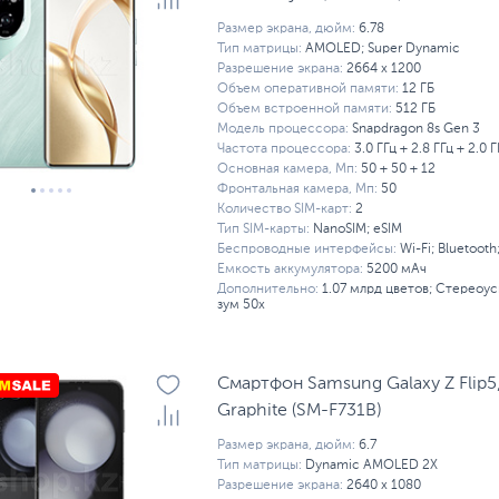
Размер экрана, дюйм:
6.78
Тип матрицы:
AMOLED; Super Dynamic
Разрешение экрана:
2664 x 1200
Объем оперативной памяти:
12 ГБ
Объем встроенной памяти:
512 ГБ
Модель процессора:
Snapdragon 8s Gen 3
Частота процессора:
3.0 ГГц + 2.8 ГГц + 2.0 Г
Основная камера, Мп:
50 + 50 + 12
Фронтальная камера, Мп:
50
Количество SIM-карт:
2
Тип SIM-карты:
NanoSIM; eSIM
Беспроводные интерфейсы:
Wi-Fi; Bluetooth
Емкость аккумулятора:
5200 мАч
Дополнительно:
1.07 млрд цветов; Стереоу
зум 50x
Смартфон Samsung Galaxy Z Flip5,
Graphite (SM-F731B)
Размер экрана, дюйм:
6.7
Тип матрицы:
Dynamic AMOLED 2X
Разрешение экрана:
2640 x 1080