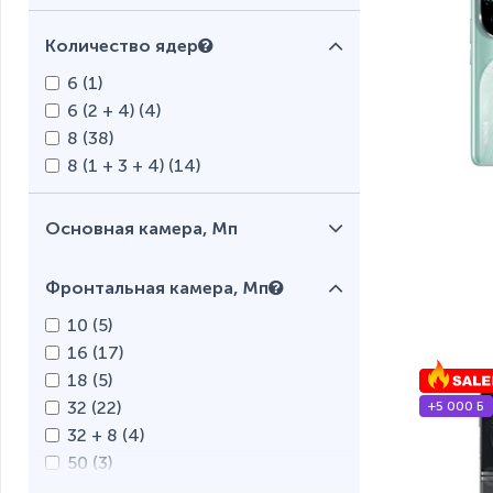
Количество ядер
6 (
1
)
6 (2 + 4) (
4
)
8 (
38
)
8 (1 + 3 + 4) (
14
)
Основная камера, Мп
Фронтальная камера, Мп
10 (
5
)
16 (
17
)
18 (
5
)
32 (
22
)
+5 000 Б
32 + 8 (
4
)
50 (
3
)
50 + 8 (
1
)