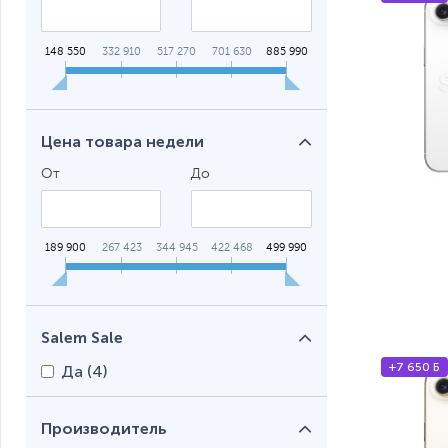
148 550
332 910
517 270
701 630
885 990
Цена товара недели
От
До
189 900
267 423
344 945
422 468
499 990
Salem Sale
+7 650 Б
Да (
4
)
Производитель