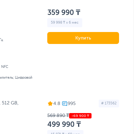
359 990 ₸
59 998 ₸ x 6 мес
Купить
Гц
; NFC
силитель; Цифровой
 512 GB,
4.8
# 173562
569 890 ₸
499 990 ₸