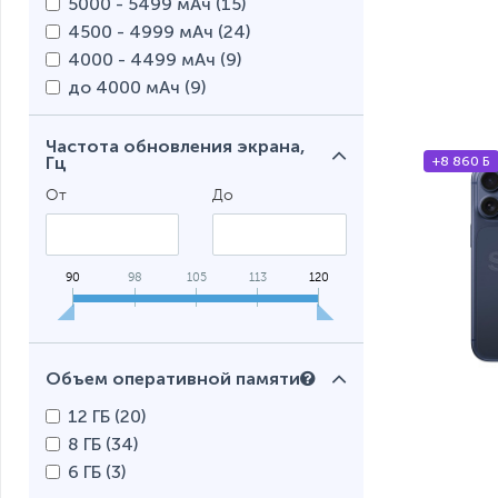
5000 - 5499 мАч (
15
)
4500 - 4999 мАч (
24
)
4000 - 4499 мАч (
9
)
до 4000 мАч (
9
)
Частота обновления экрана,
Гц
+8 860 Б
От
До
90
98
105
113
120
Объем оперативной памяти
12 ГБ (
20
)
8 ГБ (
34
)
6 ГБ (
3
)