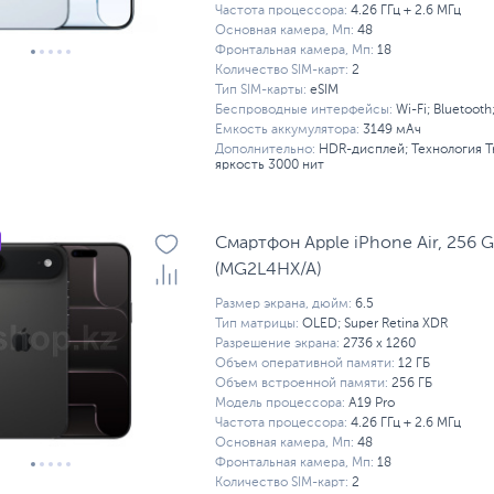
Частота процессора:
4.26 ГГц + 2.6 МГц
Основная камера, Мп:
48
Фронтальная камера, Мп:
18
Количество SIM-карт:
2
Тип SIM-карты:
eSIM
Беспроводные интерфейсы:
Wi-Fi; Bluetooth
Емкость аккумулятора:
3149 мАч
Дополнительно:
HDR-дисплей; Технология T
яркость 3000 нит
Смартфон Apple iPhone Air, 256 G
(MG2L4HX/A)
Размер экрана, дюйм:
6.5
Тип матрицы:
OLED; Super Retina XDR
Разрешение экрана:
2736 x 1260
Объем оперативной памяти:
12 ГБ
Объем встроенной памяти:
256 ГБ
Модель процессора:
A19 Pro
Частота процессора:
4.26 ГГц + 2.6 МГц
Основная камера, Мп:
48
Фронтальная камера, Мп:
18
Количество SIM-карт:
2