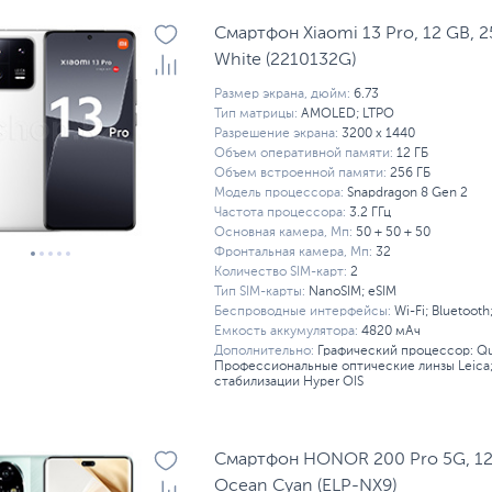
Смартфон Xiaomi 13 Pro, 12 GB, 2
White (2210132G)
Размер экрана, дюйм:
6.73
Тип матрицы:
AMOLED; LTPO
Разрешение экрана:
3200 x 1440
Объем оперативной памяти:
12 ГБ
Объем встроенной памяти:
256 ГБ
Модель процессора:
Snapdragon 8 Gen 2
Частота процессора:
3.2 ГГц
Основная камера, Мп:
50 + 50 + 50
Фронтальная камера, Мп:
32
Количество SIM-карт:
2
Тип SIM-карты:
NanoSIM; eSIM
Беспроводные интерфейсы:
Wi-Fi; Bluetooth
Емкость аккумулятора:
4820 мАч
Дополнительно:
Графический процессор: Q
Профессиональные оптические линзы Leica
стабилизации Hyper OIS
Смартфон HONOR 200 Pro 5G, 12 
Ocean Cyan (ELP-NX9)