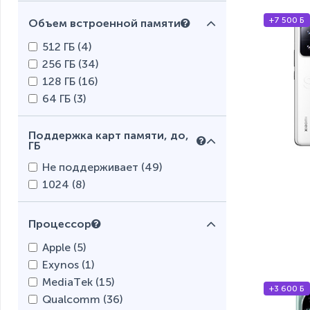
+7 500 Б
Объем встроенной памяти
512 ГБ (
4
)
256 ГБ (
34
)
128 ГБ (
16
)
64 ГБ (
3
)
Поддержка карт памяти, до,
ГБ
Не поддерживает (
49
)
1024 (
8
)
Процессор
Apple (
5
)
Exynos (
1
)
MediaTek (
15
)
+3 600 Б
Qualcomm (
36
)