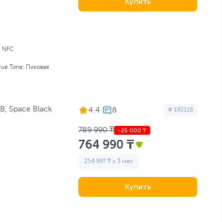
Купить
; NFC
rue Tone; Пиковая
B, Space Black
4.4
# 192116
789 990 ₸
764 990 ₸
254 997 ₸ x 3 мес
Купить