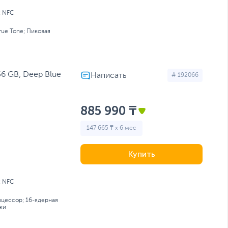
; NFC
rue Tone; Пиковая
56 GB, Deep Blue
# 192066
885 990 ₸
147 665 ₸ x 6 мес
Купить
; NFC
цессор; 16‑ядерная
ки