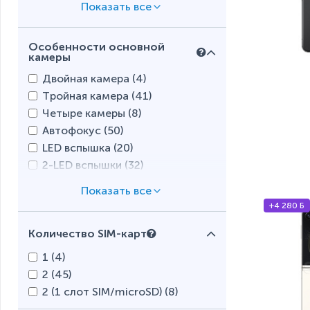
Особенности основной
камеры
Двойная камера (
4
)
Тройная камера (
41
)
Четыре камеры (
8
)
Автофокус (
50
)
LED вспышка (
20
)
2-LED вспышки (
32
)
3-LED вспышки (
5
)
Оптическая стабилизация
+4 280 Б
изображения (OIS) (
37
)
Количество SIM-карт
1 (
4
)
2 (
45
)
2 (1 слот SIM/microSD) (
8
)