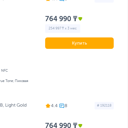
764 990 ₸
254 997 ₸ x 3 мес
Купить
; NFC
rue Tone; Пиковая
B, Light Gold
4.4
# 192118
764 990 ₸