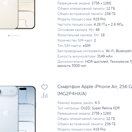
Разрешение экрана:
2736 x 1260
Объем оперативной памяти:
12 ГБ
Объем встроенной памяти:
256 ГБ
Модель процессора:
A19 Pro
Частота процессора:
4.26 ГГц + 2.6 МГц
Основная камера, Мп:
48
Фронтальная камера, Мп:
18
Количество SIM-карт:
2
Тип SIM-карты:
eSIM
Беспроводные интерфейсы:
Wi-Fi; Bluetooth
Емкость аккумулятора:
3149 мАч
Дополнительно:
HDR-дисплей; Технология T
яркость 3000 нит
Смартфон Apple iPhone Air, 256 G
(MG2P4HX/A)
Размер экрана, дюйм:
6.5
Тип матрицы:
OLED; Super Retina XDR
Разрешение экрана:
2736 x 1260
Объем оперативной памяти:
12 ГБ
Объем встроенной памяти:
256 ГБ
Модель процессора:
A19 Pro