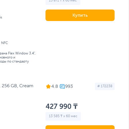
15 871 ₸ x 60 мес
Купить
Гц
; NFC
ана Flex Window 3.4",
новного и
воды по стандарту
, 256 GB, Cream
4.8
# 172238
427 990 ₸
13 585 ₸ x 60 мес