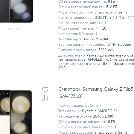
Объем оперативной памяти:
8 ГБ
Объем встроенной памяти:
512 ГБ
Модель процессора:
Snapdragon 8 Gen 2
Частота процессора:
3.36 ГГц + 2.8 ГГц + 2 Г
Основная камера, Мп:
12 + 12
Фронтальная камера, Мп:
10
Количество SIM-карт:
1
Тип SIM-карты:
NanoSIM; eSIM
Беспроводные интерфейсы:
Wi-Fi; Bluetooth
Емкость аккумулятора:
3700 мАч
Дополнительно:
Размер дополнительного экр
тип экрана Super AMOLED; Глубина цвета ос
дополнительного экрана 16 млн; Защита от 
IPX8
Смартфон Samsung Galaxy Z Flip5
(SM-F731B)
Размер экрана, дюйм:
6.7
Тип матрицы:
Dynamic AMOLED 2X
Разрешение экрана:
2640 x 1080
Объем оперативной памяти:
8 ГБ
Объем встроенной памяти:
256 ГБ
Модель процессора:
Snapdragon 8 Gen 2