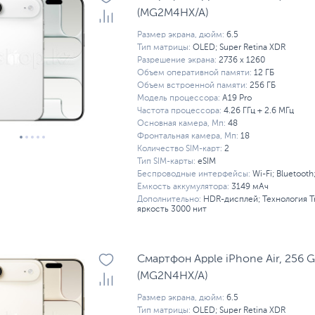
(MG2M4HX/A)
Размер экрана, дюйм:
6.5
Тип матрицы:
OLED; Super Retina XDR
Разрешение экрана:
2736 x 1260
Объем оперативной памяти:
12 ГБ
Объем встроенной памяти:
256 ГБ
Модель процессора:
A19 Pro
Частота процессора:
4.26 ГГц + 2.6 МГц
Основная камера, Мп:
48
Фронтальная камера, Мп:
18
Количество SIM-карт:
2
Тип SIM-карты:
eSIM
Беспроводные интерфейсы:
Wi-Fi; Bluetooth
Емкость аккумулятора:
3149 мАч
Дополнительно:
HDR-дисплей; Технология T
яркость 3000 нит
Смартфон Apple iPhone Air, 256 G
(MG2N4HX/A)
Размер экрана, дюйм:
6.5
Тип матрицы:
OLED; Super Retina XDR