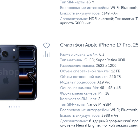
Тип SIM-карты:
eSIM
Беспроводные интерфейсы:
Wi-Fi; Bluetooth
Емкость аккумулятора:
3149 мАч
Дополнительно:
HDR-дисплей; Технология T
яркость 3000 нит
Смартфон Apple iPhone 17 Pro, 2
Размер экрана, дюйм:
6.3
Тип матрицы:
OLED; Super Retina XDR
Разрешение экрана:
2622 x 1206
Объем оперативной памяти:
12 ГБ
Объем встроенной памяти:
256 ГБ
Модель процессора:
A19 Pro
Основная камера, Мп:
48 + 48 + 48
Фронтальная камера, Мп:
18
Количество SIM-карт:
2
Тип SIM-карты:
NanoSIM; eSIM
Беспроводные интерфейсы:
Wi-Fi; Bluetooth
Емкость аккумулятора:
3988 мАч
Дополнительно:
6‑ядерный графический про
система Neural Engine; Ночной режим съем