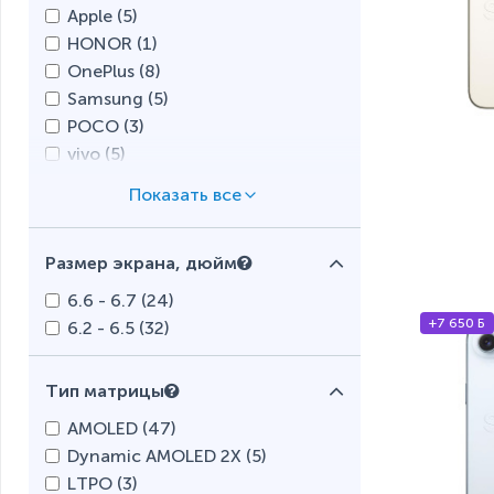
Apple (
5
)
HONOR (
1
)
OnePlus (
8
)
Samsung (
5
)
POCO (
3
)
vivo (
5
)
Xiaomi (
30
)
Размер экрана, дюйм
6.6 - 6.7 (
24
)
+7 650 Б
6.2 - 6.5 (
32
)
Тип матрицы
AMOLED (
47
)
Dynamic AMOLED 2X (
5
)
LTPO (
3
)