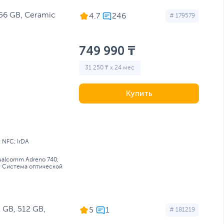
56 GB, Ceramic
4.7
# 179579
749 990 ₸
31 250 ₸ x 24 мес
Купить
; NFC; IrDA
ualcomm Adreno 740;
; Cистема оптической
GB, 512 GB,
5
# 181219