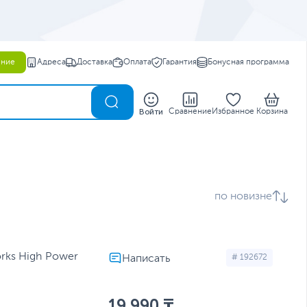
ение
Адреса
Доставка
Оплата
Гарантия
Бонусная программа
0
Войти
Сравнение
Избранное
Корзина
по новизне
rks High Power
# 192672
19 990 ₸