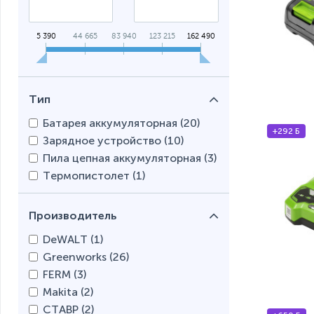
5 390
44 665
83 940
123 215
162 490
Тип
Батарея аккумуляторная (
20
)
+292 Б
Зарядное устройство (
10
)
Пила цепная аккумуляторная (
3
)
Термопистолет (
1
)
Производитель
DeWALT (
1
)
Greenworks (
26
)
FERM (
3
)
Makita (
2
)
СТАВР (
2
)