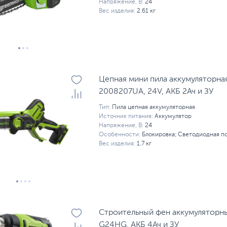
Напряжение, В:
24
Вес изделия:
2.61 кг
Цепная мини пила аккумуляторна
2008207UA, 24V, АКБ 2Ач и ЗУ
Тип:
Пила цепная аккумуляторная
Источник питания:
Аккумулятор
Напряжение, В:
24
Особенности:
Блокировка; Светодиодная п
Вес изделия:
1.7 кг
Строительный фен аккумуляторн
G24HG, АКБ 4Ач и ЗУ