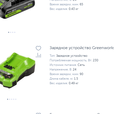
Напряжение, В:
24
Время зарядки, мин:
65
Вес изделия:
0.43 кг
Зарядное устройство Greenwork
Тип:
Зарядное устройство
Потребляемая мощность, Вт:
230
Источник питания:
Сеть
Напряжение, В:
24
Время зарядки, мин:
90
Длина кабеля, м:
1.5
Вес изделия:
0.49 кг