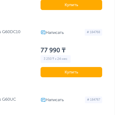
Купить
ks G60DC10
# 184768
77 990 ₸
3 250 ₸ x 24 мес
Купить
ks G60UC
# 184767