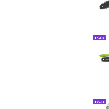
+715 Б
+803 Б