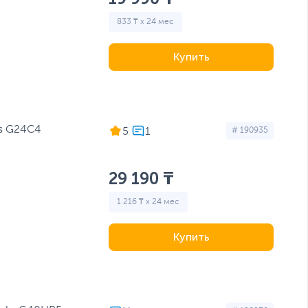
833 ₸ x 24 мес
Купить
s G24C4
5
# 190935
29 190 ₸
1 216 ₸ x 24 мес
Купить