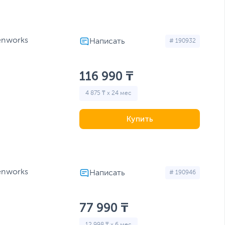
enworks
# 190932
116 990 ₸
4 875 ₸ x 24 мес
Купить
enworks
# 190946
77 990 ₸
12 998 ₸ x 6 мес