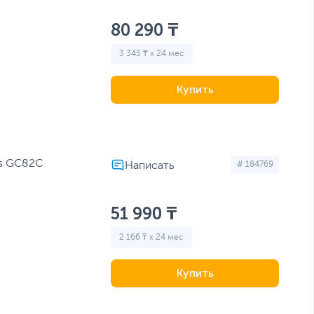
80 290 ₸
3 345 ₸ x 24 мес
Купить
s GC82C
# 184769
51 990 ₸
2 166 ₸ x 24 мес
Купить