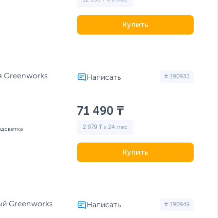
Купить
я Greenworks
# 190933
71 490 ₸
2 979 ₸ x 24 мес
одсветка
Купить
ый Greenworks
# 190949