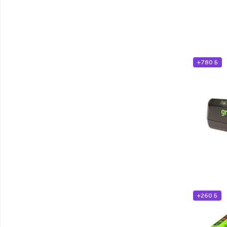
+780 Б
+260 Б