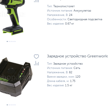
Тип:
Термопистолет
Источник питания:
Аккумулятор
Напряжение, В:
24
Особенности:
Светодиодная подсветка
Вес изделия:
0.67 кг
Зарядное устройство Greenwork
Тип:
Зарядное устройство
Источник питания:
Сеть
Напряжение, В:
82
Время зарядки, мин:
120
Длина кабеля, м:
1.75
Вес изделия:
1.5 кг