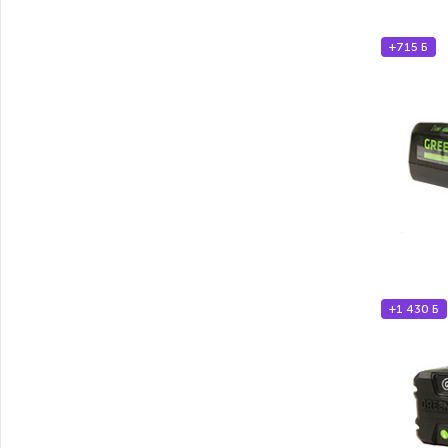
+715 Б
+1 430 Б