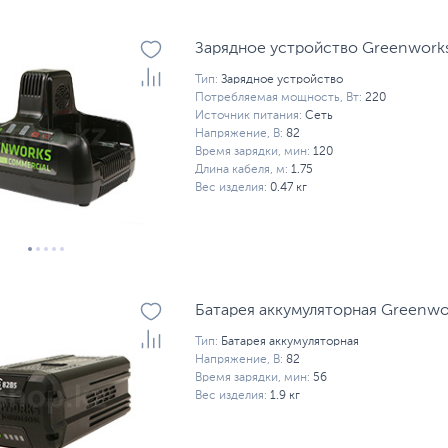
Зарядное устройство Greenwork
Тип:
Зарядное устройство
Потребляемая мощность, Вт:
220
Источник питания:
Сеть
Напряжение, В:
82
Время зарядки, мин:
120
Длина кабеля, м:
1.75
Вес изделия:
0.47 кг
Батарея аккумуляторная Greenw
Тип:
Батарея аккумуляторная
Напряжение, В:
82
Время зарядки, мин:
56
Вес изделия:
1.9 кг