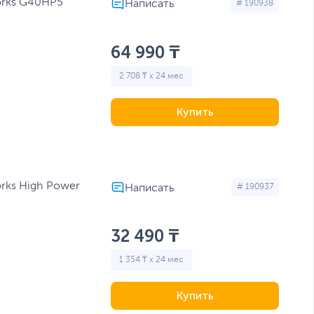
orks G40HP5
# 190938
64 990 ₸
2 708 ₸ x 24 мес
Купить
rks High Power
# 190937
32 490 ₸
1 354 ₸ x 24 мес
Купить