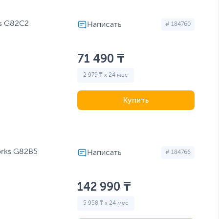
s G82C2
# 184760
71 490 ₸
2 979 ₸ x 24 мес
Купить
orks G82B5
# 184766
142 990 ₸
5 958 ₸ x 24 мес