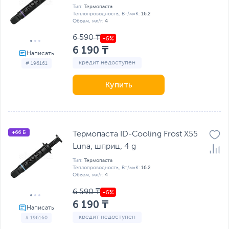
Тип:
Термопаста
Теплопроводность, Вт/м•К:
16.2
Объем, мл/г:
4
6 590 ₸
6 190 ₸
кредит недоступен
# 196161
Купить
+66 Б
Термопаста ID-Cooling Frost X55
Luna, шприц, 4 g
Тип:
Термопаста
Теплопроводность, Вт/м•К:
16.2
Объем, мл/г:
4
6 590 ₸
6 190 ₸
кредит недоступен
# 196160