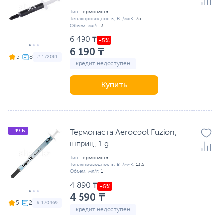
Тип:
Термопаста
Теплопроводность, Вт/м•К:
7.5
Объем, мл/г:
3
6 490 ₸
6 190 ₸
5
# 172061
кредит недоступен
Купить
+49 Б
Термопаста Aerocool Fuzion,
шприц, 1 g
Тип:
Термопаста
Теплопроводность, Вт/м•К:
13.5
Объем, мл/г:
1
4 890 ₸
4 590 ₸
5
# 170469
кредит недоступен