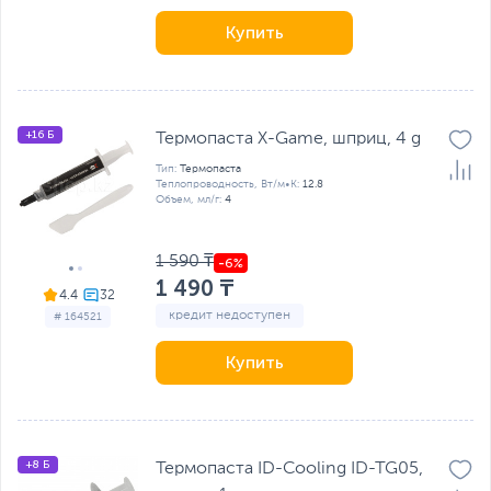
Купить
+16 Б
Термопаста X-Game, шприц, 4 g
Тип:
Термопаста
Теплопроводность, Вт/м•К:
12.8
Объем, мл/г:
4
1 590 ₸
1 490 ₸
4.4
кредит недоступен
# 164521
Купить
+8 Б
Термопаста ID-Cooling ID-TG05,