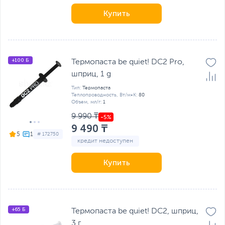
Купить
+100 Б
Термопаста be quiet! DC2 Pro,
шприц, 1 g
Тип:
Термопаста
Теплопроводность, Вт/м•К:
80
Объем, мл/г:
1
9 990 ₸
9 490 ₸
5
# 172750
кредит недоступен
Купить
+65 Б
Термопаста be quiet! DC2, шприц,
3 г