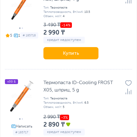
Тип:
Термопаста
Теплопроводность, Вт/м•К:
10.5
Объем, мл/г:
4
3 490 ₸
2 990 ₸
5
# 185718
кредит недоступен
Купить
+30 Б
Термопаста ID-Cooling FROST
X05, шприц, 5 g
Тип:
Термопаста
Теплопроводность, Вт/м•К:
6.5
Объем, мл/г:
5
2 990 ₸
2 890 ₸
кредит недоступен
# 185717