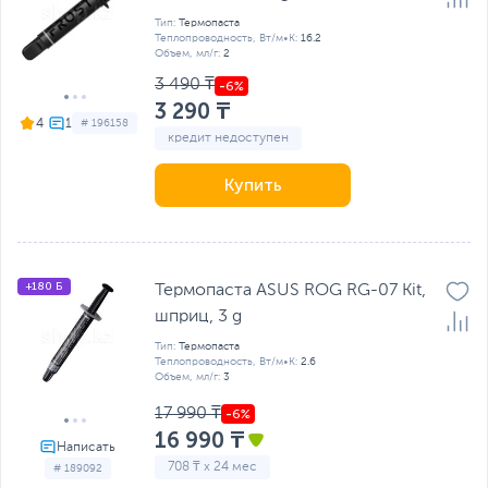
Тип:
Термопаста
Теплопроводность, Вт/м•К:
16.2
Объем, мл/г:
2
3 490 ₸
3 290 ₸
4
# 196158
кредит недоступен
Купить
+180 Б
Термопаста ASUS ROG RG-07 Kit,
шприц, 3 g
Тип:
Термопаста
Теплопроводность, Вт/м•К:
2.6
Объем, мл/г:
3
17 990 ₸
16 990 ₸
708 ₸ x 24 мес
# 189092