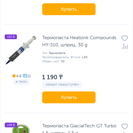
Купить
+12 Б
Термопаста Heatsink Compounds
HY-510, шприц, 30 g
Тип:
Термопаста
Теплопроводность, Вт/м•К:
1.93
Объем, мл/г:
30
1 190 ₸
4.8
# 76055
кредит недоступен
Купить
+46 Б
Термопаста GlacialTech GT Turbo