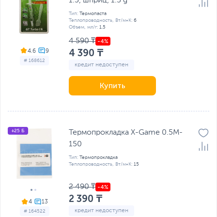
1.5, шприц, 1.5 g
Тип:
Термопаста
Теплопроводность, Вт/м•К:
6
Объем, мл/г:
1.5
4 590 ₸
4 390 ₸
4.6
# 168612
кредит недоступен
Купить
+25 Б
Термопрокладка X-Game 0.5M-
150
Тип:
Термопрокладка
Теплопроводность, Вт/м•К:
15
2 490 ₸
2 390 ₸
4
кредит недоступен
# 164522