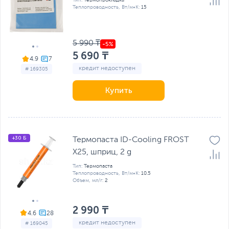
Теплопроводность, Вт/м•К:
15
5 990 ₸
5 690 ₸
4.9
кредит недоступен
# 169305
Купить
+30 Б
Термопаста ID-Cooling FROST
X25, шприц, 2 g
Тип:
Термопаста
Теплопроводность, Вт/м•К:
10.5
Объем, мл/г:
2
2 990 ₸
4.6
кредит недоступен
# 169045