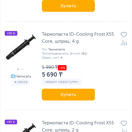
Купить
+60 Б
Термопаста ID-Cooling Frost X55
Core, шприц, 4 g
Тип:
Термопаста
Теплопроводность, Вт/м•К:
16.2
Объем, мл/г:
4
5 990 ₸
5 690 ₸
кредит недоступен
# 196159
Купить
+35 Б
Термопаста ID-Cooling Frost X55
Core, шприц, 2 g