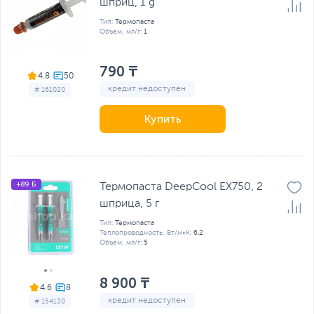
шприц, 1 g
Тип:
Термопаста
Объем, мл/г:
1
790 ₸
4.8
кредит недоступен
# 161020
Купить
+89 Б
Термопаста DeepCool EX750, 2
шприца, 5 г
Тип:
Термопаста
Теплопроводность, Вт/м•К:
6.2
Объем, мл/г:
5
8 900 ₸
4.6
кредит недоступен
# 154130