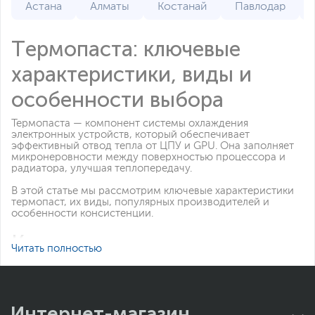
Астана
Алматы
Костанай
Павлодар
Термопаста: ключевые
характеристики, виды и
особенности выбора
Термопаста — компонент системы охлаждения
электронных устройств, который обеспечивает
эффективный отвод тепла от ЦПУ и GPU. Она заполняет
микронеровности между поверхностью процессора и
радиатора, улучшая теплопередачу.
В этой статье мы рассмотрим ключевые характеристики
термопаст, их виды, популярных производителей и
особенности консистенции.
Ключевые характеристики
Читать полностью
термопаст
Не все термопасты одинаковы — их эффективность
зависит от нескольких основных характеристик. Одной из
Интернет-магазин
самых важных является теплопроводность, которая