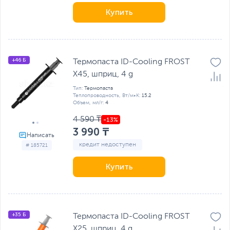
Купить
+46 Б
Термопаста ID-Cooling FROST
X45, шприц, 4 g
Тип:
Термопаста
Теплопроводность, Вт/м•К:
15.2
Объем, мл/г:
4
4 590 ₸
3 990 ₸
кредит недоступен
# 185721
Купить
+35 Б
Термопаста ID-Cooling FROST
X25, шприц, 4 g