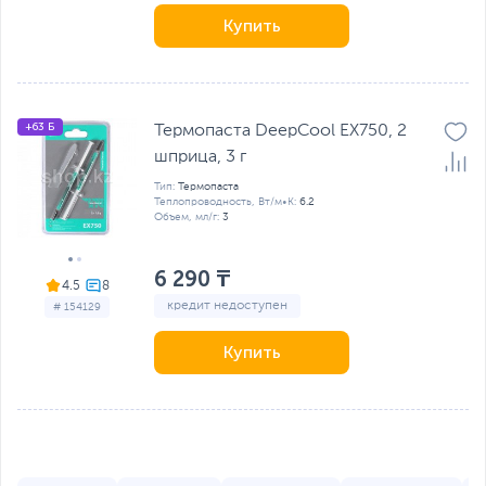
Купить
+63 Б
Термопаста DeepCool EX750, 2
шприца, 3 г
Тип:
Термопаста
Теплопроводность, Вт/м•К:
6.2
Объем, мл/г:
3
6 290 ₸
4.5
кредит недоступен
# 154129
Купить