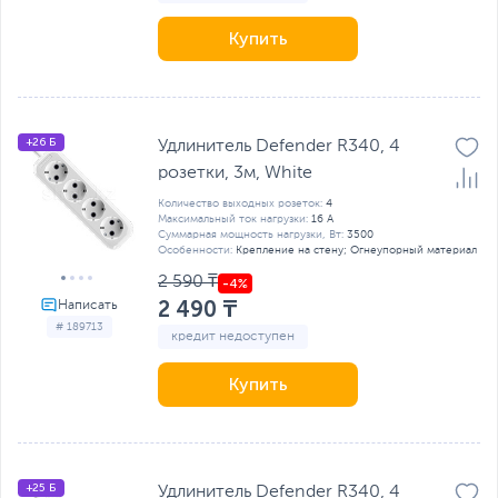
Купить
+26 Б
Удлинитель Defender R340, 4
розетки, 3м, White
Количество выходных розеток:
4
Максимальный ток нагрузки:
16 А
Суммарная мощность нагрузки, Вт:
3500
Особенности:
Крепление на стену; Огнеупорный материал
2 590 ₸
2 490 ₸
# 189713
кредит недоступен
Купить
+25 Б
Удлинитель Defender R340, 4