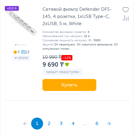
+110 Б
Сетевой фильтр Defender DFS-
145, 4 розетки, 1хUSB Type-C,
2xUSB, 5 м, White
Количество выходных розеток:
4
Максимальный ток нагрузки:
16 А
Суммарная мощность нагрузки, Вт:
3680
Защита:
От перегрузки; От короткого замыкания; От
импульсных помех
5
10 990 ₸
# 185288
9 690 ₸
кредит недоступен
Купить
1
2
3
4
...
6