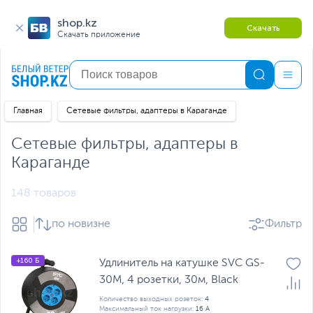
shop.kz
Скачать
Скачать приложение
Главная
Сетевые фильтры, адаптеры в Караганде
Сетевые фильтры, адаптеры в
Караганде
148 товаров
по новизне
Фильтр
+160 Б
Удлинитель на катушке SVC GS-
30M, 4 розетки, 30м, Black
Количество выходных розеток:
4
Максимальный ток нагрузки:
16 А