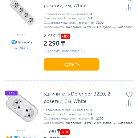
розетки, 2м, White
Количество выходных розеток:
4
Максимальный ток нагрузки:
16 А
Суммарная мощность нагрузки, Вт:
3500
Особенности:
Крепление на стену; Огнеупорный материал
2 490 ₸
2 290 ₸
# 189712
кредит недоступен
Купить
+16 Б
Удлинитель Defender B220, 2
розетки, 2м, White
Количество выходных розеток:
2
Максимальный ток нагрузки:
10 А
Суммарная мощность нагрузки, Вт:
2200
Особенности:
Крепление на стену; Огнеупорный материал
1 590 ₸