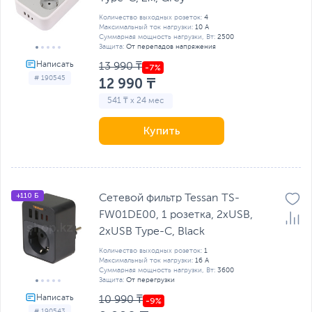
Количество выходных розеток:
4
Максимальный ток нагрузки:
10 А
Суммарная мощность нагрузки, Вт:
2500
Защита:
От перепадов напряжения
13 990 ₸
# 190545
12 990 ₸
541 ₸ x 24 мес
Купить
+110 Б
Сетевой фильтр Tessan TS-
FW01DE00, 1 розетка, 2хUSB,
2хUSB Type-C, Black
Количество выходных розеток:
1
Максимальный ток нагрузки:
16 А
Суммарная мощность нагрузки, Вт:
3600
Защита:
От перегрузки
10 990 ₸
# 190543