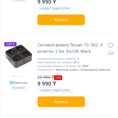
9 990 ₸
кредит недоступен
Купить
+110 Б
Сетевой фильтр Tessan TS-302, 4
розетки, 1.5м, 3хUSB, Black
Количество выходных розеток:
4
Максимальный ток нагрузки:
16 А
Суммарная мощность нагрузки, Вт:
2500
Особенности:
Защитные шторки; Огнеупорный материал
10 990 ₸
9 990 ₸
# 190537
кредит недоступен
Купить