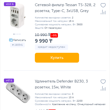
+110 Б
Сетевой фильтр Tessan TS-328, 2
розетка, Type-C, 3хUSB, Grey
Количество выходных розеток:
2
Максимальный ток нагрузки:
16 А
Суммарная мощность нагрузки, Вт:
3600
Защита:
От перегрузки
10 990 ₸
9 990 ₸
# 190541
кредит недоступен
Купить
+47 Б
Удлинитель Defender B230, 3
розетки, 15м, White
Количество выходных розеток:
3
Максимальный ток нагрузки:
10 А
Суммарная мощность нагрузки, Вт:
2200
Особенности:
Крепление на стену; Огнеупорный материал