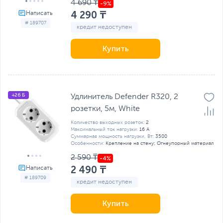
4 690 ₸
4 290 ₸
# 189707
кредит недоступен
Купить
+26 Б
Удлинитель Defender R320, 2
розетки, 5м, White
Количество выходных розеток:
2
Максимальный ток нагрузки:
16 А
Суммарная мощность нагрузки, Вт:
3500
Особенности:
Крепление на стену; Огнеупорный материал
2 590 ₸
2 490 ₸
# 189709
кредит недоступен
Купить