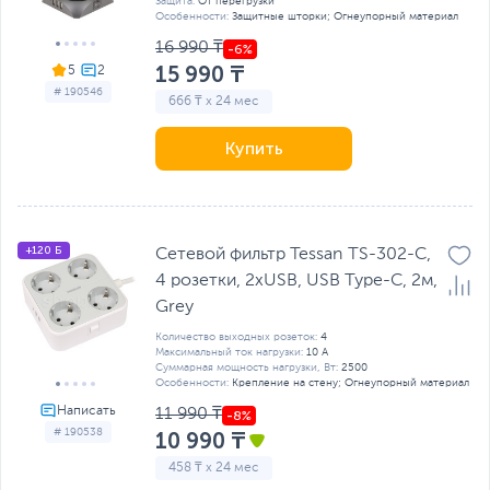
Защита:
От перегрузки
Особенности:
Защитные шторки; Огнеупорный материал
16 990 ₸
15 990 ₸
5
# 190546
666 ₸ x 24 мес
Купить
+120 Б
Сетевой фильтр Tessan TS-302-C,
4 розетки, 2хUSB, USB Type-C, 2м,
Grey
Количество выходных розеток:
4
Максимальный ток нагрузки:
10 А
Суммарная мощность нагрузки, Вт:
2500
Особенности:
Крепление на стену; Огнеупорный материал
11 990 ₸
# 190538
10 990 ₸
458 ₸ x 24 мес