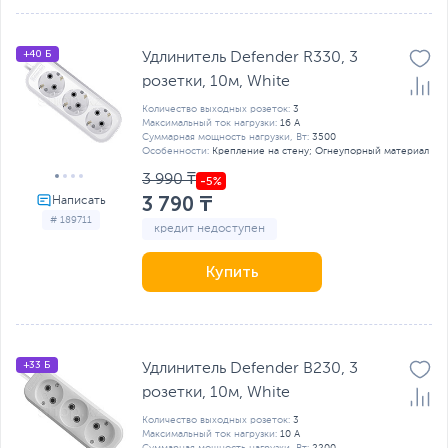
+40 Б
Удлинитель Defender R330, 3
розетки, 10м, White
Количество выходных розеток:
3
Максимальный ток нагрузки:
16 А
Суммарная мощность нагрузки, Вт:
3500
Особенности:
Крепление на стену; Огнеупорный материал
3 990 ₸
3 790 ₸
# 189711
кредит недоступен
Купить
+33 Б
Удлинитель Defender B230, 3
розетки, 10м, White
Количество выходных розеток:
3
Максимальный ток нагрузки:
10 А