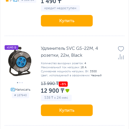
1 490 ₸
5
# 189704
кредит недоступен
Купить
+140 Б
Удлинитель SVC GS-22M, 4
розетки, 22м, Black
Количество выходных розеток:
4
Максимальный ток нагрузки:
16 А
Суммарная мощность нагрузки, Вт:
3500
Цвет, используемый в оформлении:
Черный
13 990 ₸
12 900 ₸
# 187940
538 ₸ x 24 мес
Купить