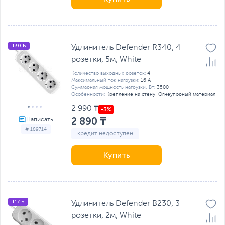
+30 Б
Удлинитель Defender R340, 4
розетки, 5м, White
Количество выходных розеток:
4
Максимальный ток нагрузки:
16 А
Суммарная мощность нагрузки, Вт:
3500
Особенности:
Крепление на стену; Огнеупорный материал
2 990 ₸
2 890 ₸
# 189714
кредит недоступен
Купить
+17 Б
Удлинитель Defender B230, 3
розетки, 2м, White