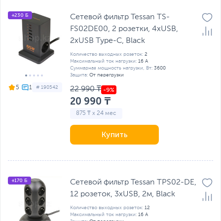
+230 Б
Сетевой фильтр Tessan TS-
FS02DE00, 2 розетки, 4хUSB,
2хUSB Type-C, Black
Количество выходных розеток:
2
Максимальный ток нагрузки:
16 А
Суммарная мощность нагрузки, Вт:
3600
Защита:
От перегрузки
5
# 190542
22 990 ₸
20 990 ₸
875 ₸ x 24 мес
Купить
+170 Б
Сетевой фильтр Tessan TPS02-DE,
12 розеток, 3хUSB, 2м, Black
Количество выходных розеток:
12
Максимальный ток нагрузки:
16 А