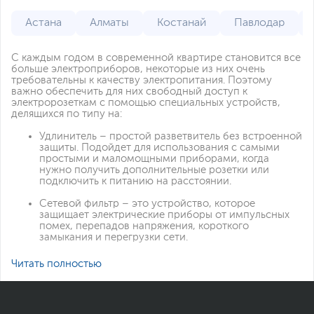
Астана
Алматы
Костанай
Павлодар
С каждым годом в современной квартире становится все
больше электроприборов, некоторые из них очень
требовательны к качеству электропитания. Поэтому
важно обеспечить для них свободный доступ к
электророзеткам с помощью специальных устройств,
делящихся по типу на:
Удлинитель – простой разветвитель без встроенной
защиты. Подойдет для использования с самыми
простыми и маломощными приборами, когда
нужно получить дополнительные розетки или
подключить к питанию на расстоянии.
Сетевой фильтр – это устройство, которое
защищает электрические приборы от импульсных
помех, перепадов напряжения, короткого
замыкания и перегрузки сети.
Умная розетка – позволяет управлять параметрами
Читать полностью
энергопотребления подключенного прибора,
включать или отключать его удаленно с помощью
смартфона и по расписанию. Обязательная часть
систем Умный дом.