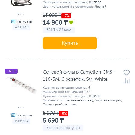
Суммарная мощность нагрузки, Вт:
3500
Цвет, используемый в оформлении:
Черный
15 990 ₸
14 900 ₸
# 191831
621 ₸ x 24 мес
Купить
+60 Б
Сетевой фильтр Camelion CMS-
116-5M, 6 розеток, 5м, White
Количество выходных розеток:
6
Максимальный ток нагрузки:
10 А
Суммарная мощность нагрузки, Вт:
2500
Особенности:
Крепление на стену; Защитные шторки;
Огнеупорный материал
5 990 ₸
5 690 ₸
# 191623
кредит недоступен