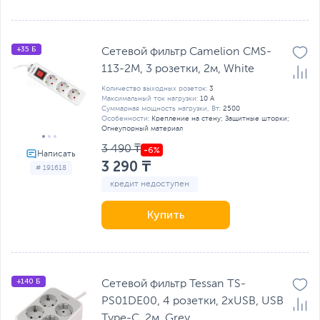
+35 Б
Сетевой фильтр Camelion CMS-
113-2M, 3 розетки, 2м, White
Количество выходных розеток:
3
Максимальный ток нагрузки:
10 А
Суммарная мощность нагрузки, Вт:
2500
Особенности:
Крепление на стену; Защитные шторки;
Огнеупорный материал
3 490 ₸
3 290 ₸
# 191618
кредит недоступен
Купить
+140 Б
Сетевой фильтр Tessan TS-
PS01DE00, 4 розетки, 2хUSB, USB
Type-C, 2м, Grey