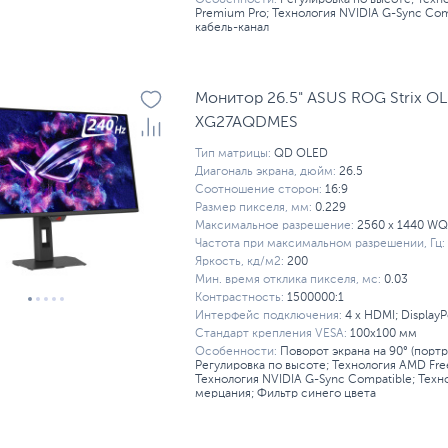
Особенности:
Регулировка по высоте; Техн
Premium Pro; Технология NVIDIA G-Sync Com
кабель-канал
Монитор 26.5" ASUS ROG Strix O
XG27AQDMES
Тип матрицы:
QD OLED
Диагональ экрана, дюйм:
26.5
Соотношение сторон:
16:9
Размер пикселя, мм:
0.229
Максимальное разрешение:
2560 x 1440 W
Частота при максимальном разрешении, Гц:
Яркость, кд/м2:
200
Мин. время отклика пикселя, мс:
0.03
Контрастность:
1500000:1
Интерфейс подключения:
4 x HDMI; DisplayP
Стандарт крепления VESA:
100x100 мм
Особенности:
Поворот экрана на 90° (порт
Регулировка по высоте; Технология AMD Fre
Технология NVIDIA G-Sync Compatible; Техн
мерцания; Фильтр синего цвета