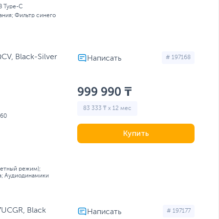
B Type-C
ания; Фильтр синего
V, Black-Silver
# 197168
999 990 ₸
83 333 ₸ x 12 мес
60
Купить
ретный режим);
та; Аудиодинамики
7UCGR, Black
# 197177