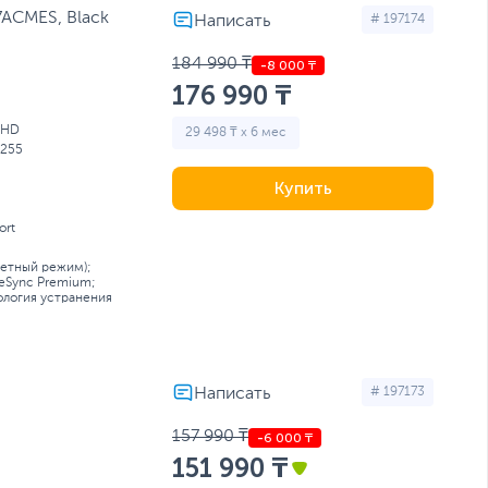
7ACMES, Black
# 197174
184 990 ₸
176 990 ₸
QHD
29 498 ₸ x 6 мес
255
Купить
ort
ретный режим);
eSync Premium;
ология устранения
# 197173
157 990 ₸
151 990 ₸