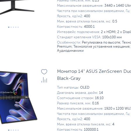
Размер пикселя, мм:
0.23
Максимальное разрешение:
3440 x 1440 Ul
Частота при максимальном разрешении, Гц:
Яркость, кд/м2:
400
Мин. время отклика пикселя, мс:
0.5
Контрастность:
4000:1
Интерфейс подключения:
2 x HDMI; 2 x Displ
Стандарт крепления VESA:
100x100 мм
Особенности:
Регулировка по высоте; Техн
Premium; Технология устранения мерцания; 
Аудиодинамики
Монитор 14" ASUS ZenScreen D
Black-Gray
Тип матрицы:
OLED
Диагональ экрана, дюйм:
14
Соотношение сторон:
16:10
Размер пикселя, мм:
0.16
Максимальное разрешение:
1920 x 1200 W
Частота при максимальном разрешении, Гц:
Яркость, кд/м2:
400
Мин. время отклика пикселя, мс:
4
Контрастность:
100000:1