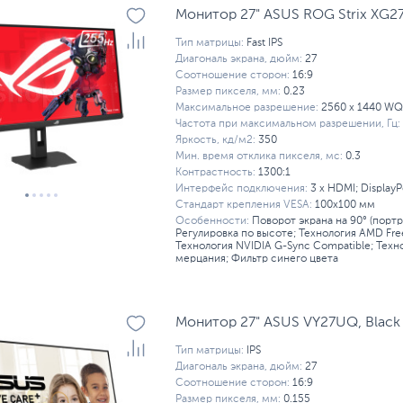
Монитор 27" ASUS ROG Strix XG2
Тип матрицы:
Fast IPS
Диагональ экрана, дюйм:
27
Соотношение сторон:
16:9
Размер пикселя, мм:
0.23
Максимальное разрешение:
2560 x 1440 W
Частота при максимальном разрешении, Гц:
Яркость, кд/м2:
350
Мин. время отклика пикселя, мс:
0.3
Контрастность:
1300:1
Интерфейс подключения:
3 x HDMI; DisplayP
Стандарт крепления VESA:
100x100 мм
Особенности:
Поворот экрана на 90° (порт
Регулировка по высоте; Технология AMD Fre
Технология NVIDIA G-Sync Compatible; Техн
мерцания; Фильтр синего цвета
Монитор 27" ASUS VY27UQ, Black
Тип матрицы:
IPS
Диагональ экрана, дюйм:
27
Соотношение сторон:
16:9
Размер пикселя, мм:
0.155