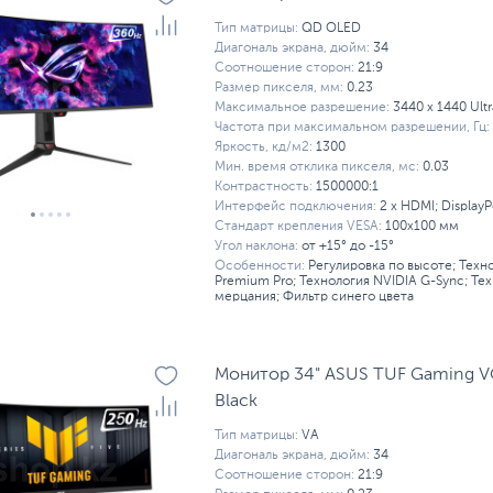
 IPS
Мониторы Lenovo
Мониторы для дизайнеро
Тип матрицы:
QD OLED
Диагональ экрана, дюйм:
34
вные мониторы
Соотношение сторон:
21:9
Размер пикселя, мм:
0.23
Максимальное разрешение:
3440 x 1440 Ul
Частота при максимальном разрешении, Гц:
Яркость, кд/м2:
1300
Мин. время отклика пикселя, мс:
0.03
Контрастность:
1500000:1
Интерфейс подключения:
2 x HDMI; DisplayP
Стандарт крепления VESA:
100x100 мм
Угол наклона:
от +15° до -15°
Особенности:
Регулировка по высоте; Техн
Premium Pro; Технология NVIDIA G-Sync; Те
мерцания; Фильтр синего цвета
Монитор 34" ASUS TUF Gaming 
Black
Тип матрицы:
VA
Диагональ экрана, дюйм:
34
Соотношение сторон:
21:9