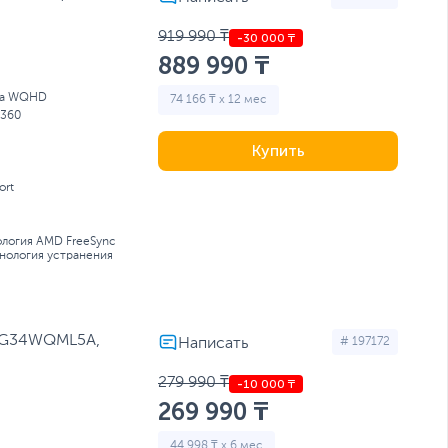
в
Мониторы для ноутбуков
919 990 ₸
889 990 ₸
tra WQHD
74 166 ₸ x 12 мес
360
Купить
ort
ология AMD FreeSync
хнология устранения
VG34WQML5A,
# 197172
279 990 ₸
269 990 ₸
44 998 ₸ x 6 мес