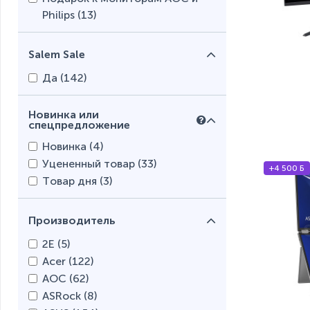
Philips (
13
)
Salem Sale
Да (
142
)
Новинка или
спецпредложение
Новинка (
4
)
Уцененный товар (
33
)
+4 500 Б
Товар дня (
3
)
Производитель
2E (
5
)
Acer (
122
)
AOC (
62
)
ASRock (
8
)