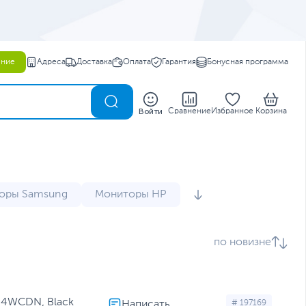
ение
Адреса
Доставка
Оплата
Гарантия
Бонусная программа
0
Войти
Сравнение
Избранное
Корзина
оры Samsung
Мониторы HP
кальные мониторы
Изогнутые мониторы
по новизне
44 Гц
Мониторы 21 дюйм
ов
Мониторы 32 дюйма
иторы ASUS
Мониторы Dell Alienware
34WCDN, Black
# 197169