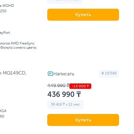
tra WQHD
250
Купить
ayPort
ология AMD FreeSync
Фильтр синего цвета;
uo MQ149CD,
# 197166
449 990 ₸
436 990 ₸
36 416 ₸ x 12 мес
UXGA
60
Купить