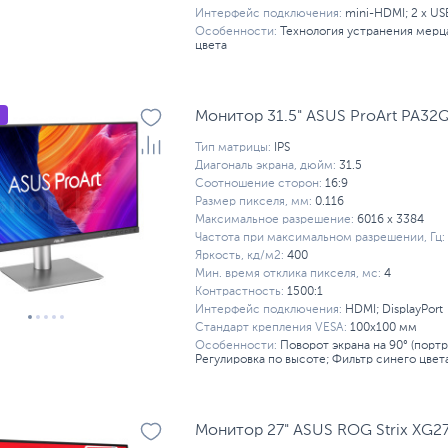
Интерфейс подключения:
mini-HDMI; 2 x US
Особенности:
Технология устранения мерц
цвета
Монитор 31.5" ASUS ProArt PA32QC
Тип матрицы:
IPS
Диагональ экрана, дюйм:
31.5
Соотношение сторон:
16:9
Размер пикселя, мм:
0.116
Максимальное разрешение:
6016 x 3384
Частота при максимальном разрешении, Гц:
Яркость, кд/м2:
400
Мин. время отклика пикселя, мс:
4
Контрастность:
1500:1
Интерфейс подключения:
HDMI; DisplayPort
Стандарт крепления VESA:
100x100 мм
Особенности:
Поворот экрана на 90° (порт
Регулировка по высоте; Фильтр синего цве
Монитор 27" ASUS ROG Strix XG2