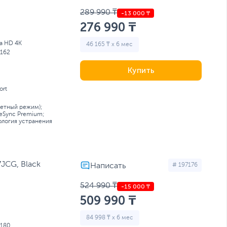
289 990 ₸
276 990 ₸
ra HD 4K
46 165 ₸ x 6 мес
162
Купить
ort
ретный режим);
eSync Premium;
ология устранения
JCG, Black
# 197176
524 990 ₸
509 990 ₸
84 998 ₸ x 6 мес
180