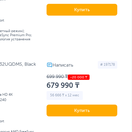
Купить
ort
ретный режим);
eSync Premium Pro;
ология устранения
G32UQDMS, Black
# 197178
699 990 ₸
679 990 ₸
ra HD 4K
56 666 ₸ x 12 мес
240
Купить
ort