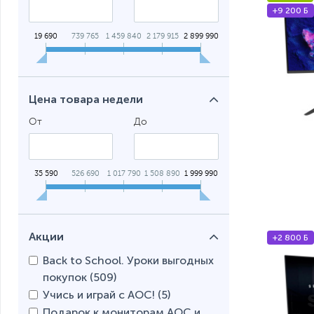
+9 200 Б
Мониторы
Портати
19 690
739 765
1 459 840
2 179 915
2 899 990
Цена товара недели
От
До
35 590
526 690
1 017 790
1 508 890
1 999 990
Акции
+2 800 Б
Back to School. Уроки выгодных
покупок (
509
)
Учись и играй с АОС! (
5
)
Подарок к мониторам AOC и