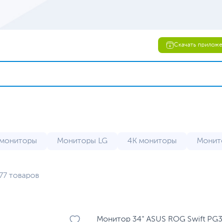
Скачать прилож
 мониторы
Мониторы LG
4K мониторы
Монит
 Philips
2K мониторы
OLED мониторы
Верти
77 товаров
 (уцененный товар)
Мониторы 120 Гц
Мониторы 1
ы 24 дюйма
Мониторы 240 Гц
Мониторы 27 дюйм
 360 Гц
Мониторы Acer
Мониторы AOC
Мон
Монитор 34" ASUS ROG Swift PG