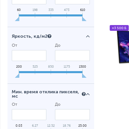
5120 x 2160 (
1
)
60
198
335
473
610
5120 x 2880 (
2
)
6016 x 3384 (
1
)
7680 x 2160 Dual UHD (
1
)
+3 500 Б
Яркость, кд/м2
От
До
200
525
850
1175
1500
Мин. время отклика пикселя,
мс
От
До
0.03
6.27
12.52
18.76
25.00