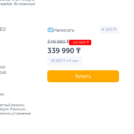
ология AMD FreeSync
patible; Встроенный
LED
# 197175
349 990 ₸
339 990 ₸
56 665 ₸ x 6 мес
QHD
240
Купить
ort
ретный режим);
eSync Premium;
ология устранения