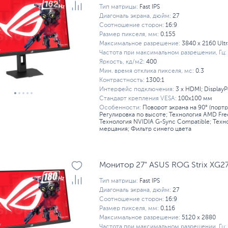
Тип матрицы:
Fast IPS
Диагональ экрана, дюйм:
27
Соотношение сторон:
16:9
Размер пикселя, мм:
0.155
Максимальное разрешение:
3840 x 2160 Ult
Частота при максимальном разрешении, Гц:
Яркость, кд/м2:
400
Мин. время отклика пикселя, мс:
0.3
Контрастность:
1300:1
Интерфейс подключения:
3 x HDMI; DisplayP
Стандарт крепления VESA:
100x100 мм
Особенности:
Поворот экрана на 90° (порт
Регулировка по высоте; Технология AMD Fre
Технология NVIDIA G-Sync Compatible; Техн
мерцания; Фильтр синего цвета
Монитор 27" ASUS ROG Strix XG27
Тип матрицы:
Fast IPS
Диагональ экрана, дюйм:
27
Соотношение сторон:
16:9
Размер пикселя, мм:
0.116
Максимальное разрешение:
5120 x 2880
Частота при максимальном разрешении, Гц: