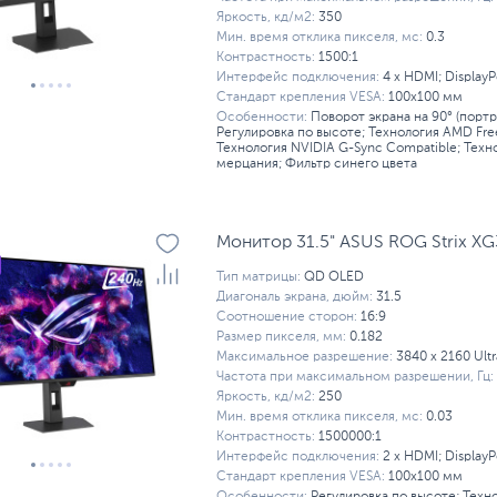
Яркость, кд/м2:
350
Мин. время отклика пикселя, мс:
0.3
Контрастность:
1500:1
Интерфейс подключения:
4 x HDMI; DisplayP
Стандарт крепления VESA:
100x100 мм
Особенности:
Поворот экрана на 90° (порт
Регулировка по высоте; Технология AMD Fre
Технология NVIDIA G-Sync Compatible; Техн
мерцания; Фильтр синего цвета
Монитор 31.5" ASUS ROG Strix X
Тип матрицы:
QD OLED
Диагональ экрана, дюйм:
31.5
Соотношение сторон:
16:9
Размер пикселя, мм:
0.182
Максимальное разрешение:
3840 x 2160 Ult
Частота при максимальном разрешении, Гц:
Яркость, кд/м2:
250
Мин. время отклика пикселя, мс:
0.03
Контрастность:
1500000:1
Интерфейс подключения:
2 x HDMI; DisplayP
Стандарт крепления VESA:
100x100 мм