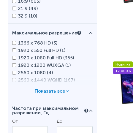
16:9 (
603
)
21:9 (
49
)
32:9 (
10
)
Максимальное разрешение
1366 x 768 HD (
3
)
1920 x 550 Full HD (
1
)
1920 x 1080 Full HD (
355
)
1920 x 1200 WUXGA (
1
)
Новинка
+7 000 Б
2560 x 1080 (
4
)
2560 x 1440 WQHD (
167
)
2560 x 1600 WQXGA (
2
)
3440 x 1400 (
3
)
3440 x 1440 Ultra WQHD (
38
)
Частота при максимальном
3840 x 1600 WQHD+ (
3
)
разрешении, Гц
3840 x 1080 (
1
)
От
До
3840 x 2160 Ultra HD 4K (
87
)
5120 x 1440 Dual Quad HD (
7
)