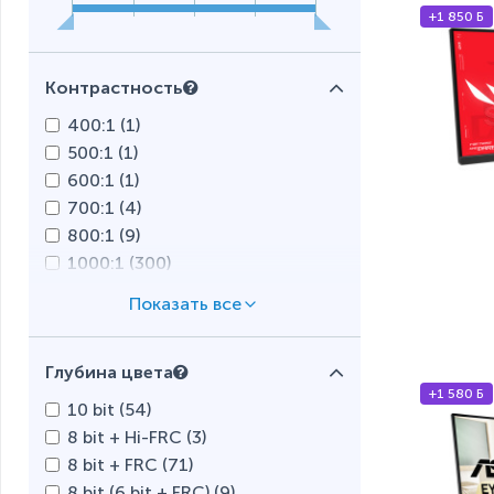
+1 850 Б
Контрастность
400:1 (
1
)
500:1 (
1
)
600:1 (
1
)
700:1 (
4
)
800:1 (
9
)
1000:1 (
300
)
1100:1 (
4
)
1200:1 (
9
)
1300:1 (
31
)
Глубина цвета
1500:1 (
75
)
+1 580 Б
2000:1 (
6
)
10 bit (
54
)
2500:1 (
8
)
8 bit + Hi-FRC (
3
)
3000:1 (
130
)
8 bit + FRC (
71
)
3500:1 (
6
)
8 bit (6 bit + FRC) (
9
)