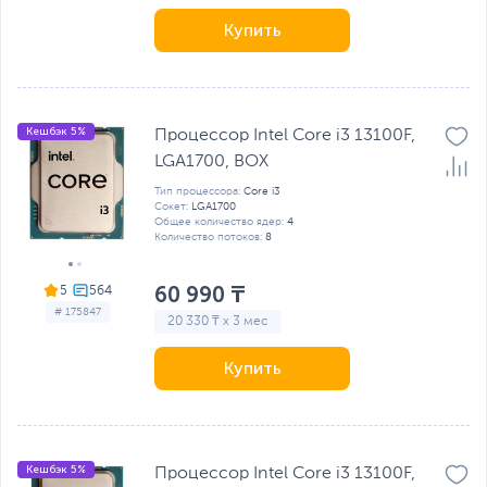
Купить
Кешбэк 5%
Процессор Intel Core i3 13100F,
LGA1700, BOX
Тип процессора:
Core i3
Сокет:
LGA1700
Общее количество ядер:
4
Количество потоков:
8
60 990 ₸
5
# 175847
20 330 ₸ x 3 мес
Купить
Кешбэк 5%
Процессор Intel Core i3 13100F,