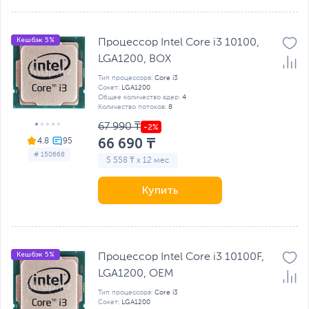
Кешбэк 5%
Процессор Intel Core i3 10100,
LGA1200, BOX
Тип процессора:
Core i3
Сокет:
LGA1200
Общее количество ядер:
4
Количество потоков:
8
67 990 ₸
66 690 ₸
4.8
# 150668
5 558 ₸ x 12 мес
Купить
Кешбэк 5%
Процессор Intel Core i3 10100F,
LGA1200, OEM
Тип процессора:
Core i3
Сокет:
LGA1200