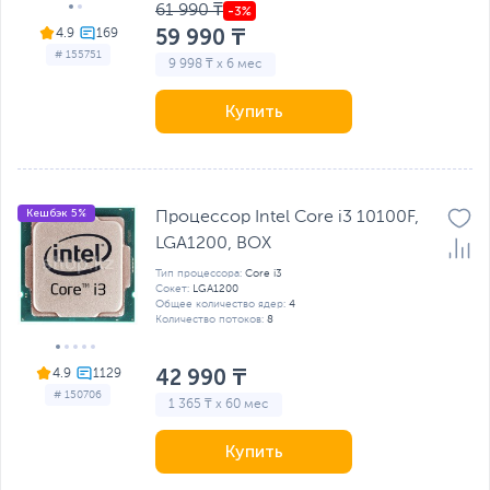
61 990 ₸
59 990 ₸
4.9
# 155751
9 998 ₸ x 6 мес
Купить
Кешбэк 5%
Процессор Intel Core i3 10100F,
LGA1200, BOX
Тип процессора:
Core i3
Сокет:
LGA1200
Общее количество ядер:
4
Количество потоков:
8
42 990 ₸
4.9
# 150706
1 365 ₸ x 60 мес
Купить