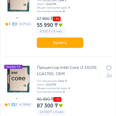
Тип процессора:
Core i3
Сокет:
LGA1700
Общее количество ядер:
4
Количество потоков:
8
57 990 ₸
55 990 ₸
5
# 177141
9 332 ₸ x 6 мес
Купить
Кешбэк 5%
Процессор Intel Core i3 14100,
LGA1700, OEM
Тип процессора:
Core i3
Сокет:
LGA1700
Общее количество ядер:
4
Количество потоков:
8
90 990 ₸
87 300 ₸
5
# 176690
14 550 ₸ x 6 мес