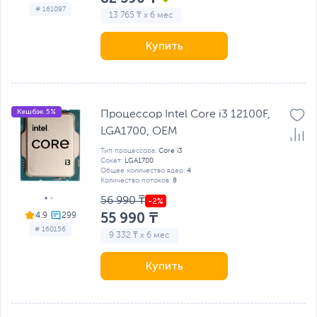
# 161097
13 765 ₸ x 6 мес
Купить
Кешбэк 5%
Процессор Intel Core i3 12100F,
LGA1700, OEM
Тип процессора:
Core i3
Сокет:
LGA1700
Общее количество ядер:
4
Количество потоков:
8
56 990 ₸
55 990 ₸
4.9
# 160156
9 332 ₸ x 6 мес
Купить