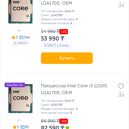
LGA1700, OEM
Тип процессора:
Core i3
Сокет:
LGA1700
Общее количество ядер:
4
Количество потоков:
8
54 990 ₸
53 990 ₸
5
# 168004
8 998 ₸ x 6 мес
Купить
Кешбэк 5%
Процессор Intel Core i3 12100,
LGA1700, OEM
Тип процессора:
Core i3
Сокет:
LGA1700
Общее количество ядер:
4
Количество потоков:
8
86 990 ₸
82 590 ₸
5