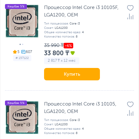
Кешбэк 5%
Процессор Intel Core i3 10105F,
LGA1200, OEM
Тип процессора:
Core i3
Сокет:
LGA1200
Общее количество ядер:
4
Количество потоков:
8
35 990 ₸
33 800 ₸
5
# 157122
2 817 ₸ x 12 мес
Купить
Кешбэк 5%
Процессор Intel Core i3 10105,
LGA1200, OEM
Тип процессора:
Core i3
Сокет:
LGA1200
Общее количество ядер:
4
Количество потоков:
8