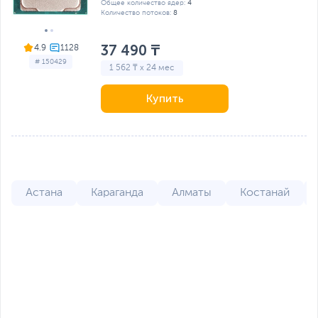
Общее количество ядер:
4
Количество потоков:
8
37 490 ₸
4.9
# 150429
1 562 ₸ x 24 мес
Купить
Астана
Караганда
Алматы
Костанай