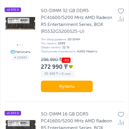
+2 970 Б
SO-DIMM 32 GB DDR5
PC41600/5200 MHz AMD Radeon
R5 Entertainment Series, BOX
(R5532G5200S2S-U)
Тип оборудования:
SO-DIMM
Тип памяти:
DDR5
Объем памяти:
32 Гб
Пропускная способность:
41600 Мбайт/с
# 192663
296 990 ₸
272 990 ₸
45 498 ₸ x 6 мес
Купить
+1 250 Б
SO-DIMM 16 GB DDR5
PC41600/5200 MHz AMD Radeon
R5 Entertainment Series, BOX