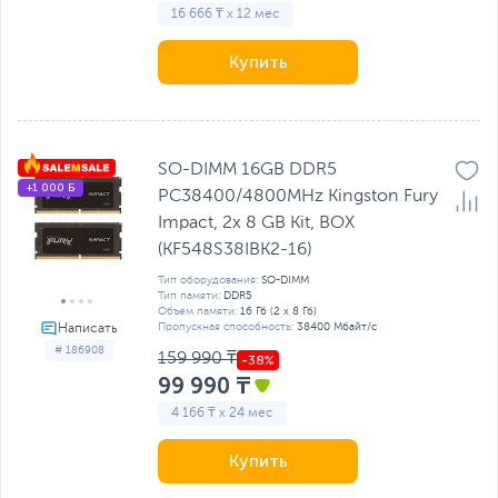
16 666 ₸ x 12 мес
Купить
SO-DIMM 16GB DDR5
+1 000 Б
PC38400/4800MHz Kingston Fury
Impact, 2x 8 GB Kit, BOX
(KF548S38IBK2-16)
Тип оборудования:
SO-DIMM
Тип памяти:
DDR5
Объем памяти:
16 Гб (2 х 8 Гб)
Пропускная способность:
38400 Мбайт/с
# 186908
159 990 ₸
99 990 ₸
4 166 ₸ x 24 мес
Купить