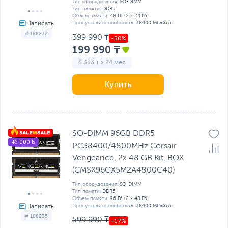
Тип оборудования:
SO-DIMM
Тип памяти:
DDR5
Объем памяти:
48 Гб (2 х 24 Гб)
Пропускная способность:
38400 Мбайт/с
# 188232
399 990 ₸
199 990 ₸
8 333 ₸ x 24 мес
Купить
SO-DIMM 96GB DDR5
+5 000 Б
PC38400/4800MHz Corsair
Vengeance, 2x 48 GB Kit, BOX
(CMSX96GX5M2A4800C40)
Тип оборудования:
SO-DIMM
Тип памяти:
DDR5
Объем памяти:
96 Гб (2 х 48 Гб)
Пропускная способность:
38400 Мбайт/с
# 188235
599 990 ₸