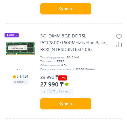
Купить
+300 Б
SO-DIMM 8GB DDR3L
PC12800/1600MHz Netac Basic,
BOX (NTBSD3N16SP-08)
Тип оборудования:
SO-DIMM
Тип памяти:
DDR3L
Объем памяти:
8 Гб
Пропускная способность:
12800 Мбайт/с
5
29 990 ₸
# 181856
27 990 ₸
2 333 ₸ x 12 мес
Купить