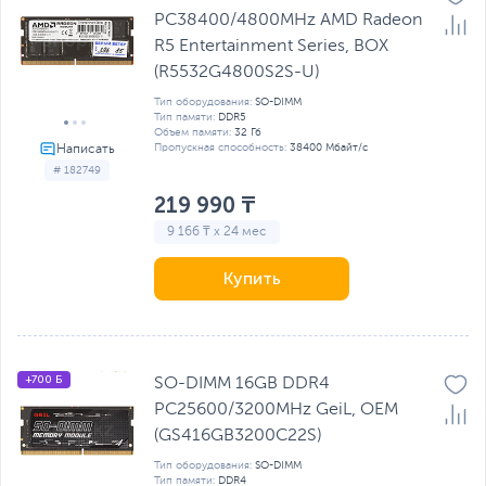
PC38400/4800MHz AMD Radeon
R5 Entertainment Series, BOX
(R5532G4800S2S-U)
Тип оборудования:
SO-DIMM
Тип памяти:
DDR5
Объем памяти:
32 Гб
Пропускная способность:
38400 Мбайт/с
# 182749
219 990 ₸
9 166 ₸ x 24 мес
Купить
+700 Б
SO-DIMM 16GB DDR4
PC25600/3200MHz GeiL, OEM
(GS416GB3200C22S)
Тип оборудования:
SO-DIMM
Тип памяти:
DDR4