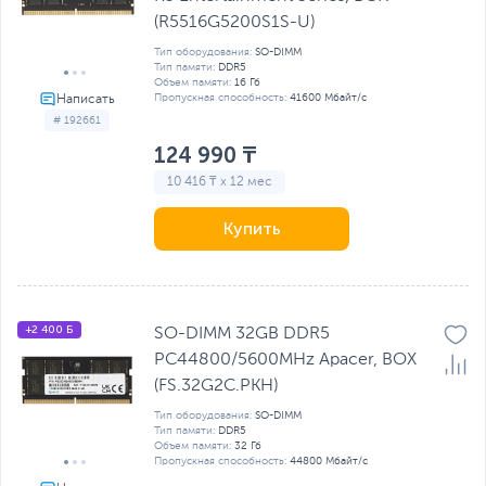
(R5516G5200S1S-U)
Тип оборудования:
SO-DIMM
Тип памяти:
DDR5
Объем памяти:
16 Гб
Пропускная способность:
41600 Мбайт/с
# 192661
124 990 ₸
10 416 ₸ x 12 мес
Купить
+2 400 Б
SO-DIMM 32GB DDR5
PC44800/5600MHz Apacer, BOX
(FS.32G2C.PKH)
Тип оборудования:
SO-DIMM
Тип памяти:
DDR5
Объем памяти:
32 Гб
Пропускная способность:
44800 Мбайт/с