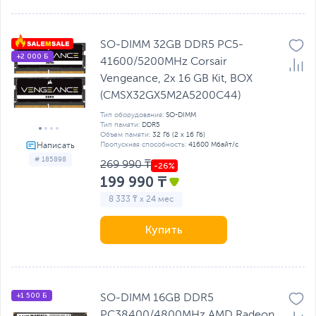
SO-DIMM 32GB DDR5 PC5-
+2 000 Б
41600/5200MHz Corsair
Vengeance, 2x 16 GB Kit, BOX
(CMSX32GX5M2A5200C44)
Тип оборудования:
SO-DIMM
Тип памяти:
DDR5
Объем памяти:
32 Гб (2 х 16 Гб)
Пропускная способность:
41600 Мбайт/с
# 185898
269 990 ₸
199 990 ₸
8 333 ₸ x 24 мес
Купить
+1 500 Б
SO-DIMM 16GB DDR5
PC38400/4800MHz AMD Radeon