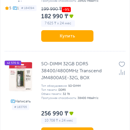
Пропускная способность:
38400 Мбайт/с
5
# 184394
199 990 ₸
182 990 ₸
7 625 ₸ x 24 мес
Купить
+2 570 Б
SO-DIMM 32GB DDR5
38400/4800MHz Transcend
JM4800ASE-32G, BOX
Тип оборудования:
SO-DIMM
Тип памяти:
DDR5
Объем памяти:
32 Гб
Пропускная способность:
38400 Мбайт/с
# 183705
256 990 ₸
10 708 ₸ x 24 мес