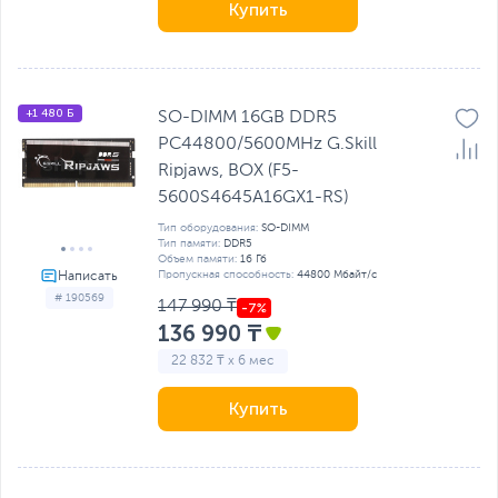
Купить
+1 480 Б
SO-DIMM 16GB DDR5
PC44800/5600MHz G.Skill
Ripjaws, BOX (F5-
5600S4645A16GX1-RS)
Тип оборудования:
SO-DIMM
Тип памяти:
DDR5
Объем памяти:
16 Гб
Пропускная способность:
44800 Мбайт/с
# 190569
147 990 ₸
136 990 ₸
22 832 ₸ x 6 мес
Купить