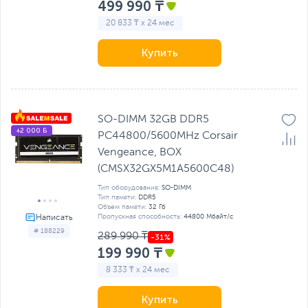
499 990 ₸
20 833 ₸ x 24 мес
Купить
SO-DIMM 32GB DDR5
+2 000 Б
PC44800/5600MHz Corsair
Vengeance, BOX
(CMSX32GX5M1A5600C48)
Тип оборудования:
SO-DIMM
Тип памяти:
DDR5
Объем памяти:
32 Гб
Пропускная способность:
44800 Мбайт/с
# 188229
289 990 ₸
199 990 ₸
8 333 ₸ x 24 мес
Купить