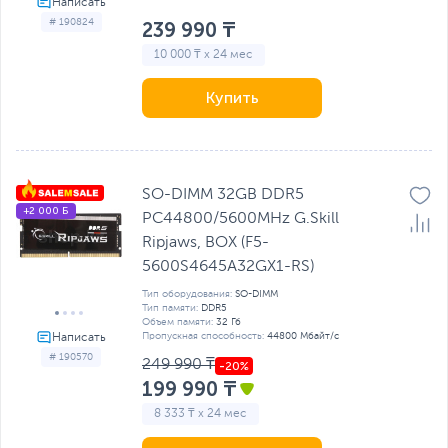
# 190824
239 990 ₸
10 000 ₸ x 24 мес
Купить
SO-DIMM 32GB DDR5
+2 000 Б
PC44800/5600MHz G.Skill
Ripjaws, BOX (F5-
5600S4645A32GX1-RS)
Тип оборудования:
SO-DIMM
Тип памяти:
DDR5
Объем памяти:
32 Гб
Пропускная способность:
44800 Мбайт/с
# 190570
249 990 ₸
199 990 ₸
8 333 ₸ x 24 мес