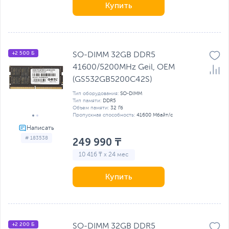
Купить
+2 500 Б
SO-DIMM 32GB DDR5
41600/5200MHz Geil, OEM
(GS532GB5200C42S)
Тип оборудования:
SO-DIMM
Тип памяти:
DDR5
Объем памяти:
32 Гб
Пропускная способность:
41600 Мбайт/с
# 183538
249 990 ₸
10 416 ₸ x 24 мес
Купить
+2 200 Б
SO-DIMM 32GB DDR5