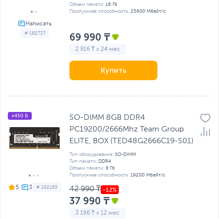
Объем памяти:
16 Гб
Пропускная способность:
25600 Мбайт/с
# 182737
69 990 ₸
2 916 ₸ x 24 мес
Купить
+430 Б
SO-DIMM 8GB DDR4
PC19200/2666Mhz Team Group
ELITE, BOX (TED48G2666C19-S01)
Тип оборудования:
SO-DIMM
Тип памяти:
DDR4
Объем памяти:
8 Гб
Пропускная способность:
19200 Мбайт/с
5
# 182185
42 990 ₸
37 990 ₸
3 166 ₸ x 12 мес