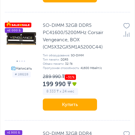
SO-DIMM 32GB DDR5
+2 000 Б
PC41600/5200MHz Corsair
Vengeance, BOX
(CMSX32GX5M1A5200C44)
Тип оборудования:
SO-DIMM
Тип памяти:
DDR5
Объем памяти:
32 Гб
Пропускная способность:
41600 Мбайт/с
# 188228
289 990 ₸
199 990 ₸
8 333 ₸ x 24 мес
Купить
+1 900 Б
SO-DIMM 32GB DDR4