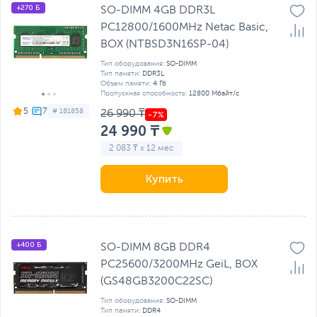
+270 Б
SO-DIMM 4GB DDR3L
PC12800/1600MHz Netac Basic,
BOX (NTBSD3N16SP-04)
Тип оборудования:
SO-DIMM
Тип памяти:
DDR3L
Объем памяти:
4 Гб
Пропускная способность:
12800 Мбайт/с
5
# 181858
26 990 ₸
24 990 ₸
2 083 ₸ x 12 мес
Купить
+400 Б
SO-DIMM 8GB DDR4
PC25600/3200MHz GeiL, BOX
(GS48GB3200C22SC)
Тип оборудования:
SO-DIMM
Тип памяти:
DDR4