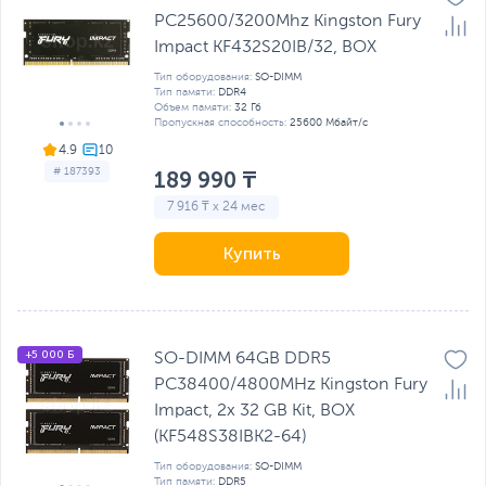
PC25600/3200Mhz Kingston Fury
Impact KF432S20IB/32, BOX
Тип оборудования:
SO-DIMM
Тип памяти:
DDR4
Объем памяти:
32 Гб
Пропускная способность:
25600 Мбайт/с
4.9
# 187393
189 990 ₸
7 916 ₸ x 24 мес
Купить
+5 000 Б
SO-DIMM 64GB DDR5
PC38400/4800MHz Kingston Fury
Impact, 2x 32 GB Kit, BOX
(KF548S38IBK2-64)
Тип оборудования:
SO-DIMM
Тип памяти:
DDR5