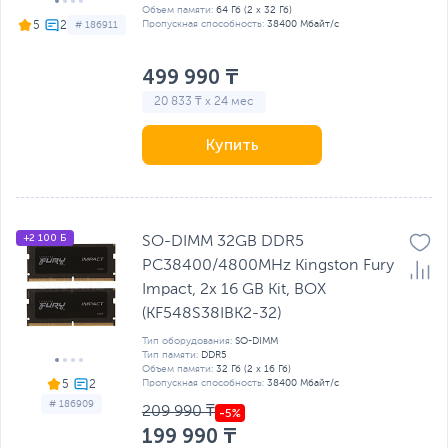
Объем памяти:
64 Гб (2 х 32 Гб)
Пропускная способность:
38400 Мбайт/с
5
# 186911
499 990 ₸
20 833 ₸ x 24 мес
Купить
+2 100 Б
SO-DIMM 32GB DDR5
PC38400/4800MHz Kingston Fury
Impact, 2x 16 GB Kit, BOX
(KF548S38IBK2-32)
Тип оборудования:
SO-DIMM
Тип памяти:
DDR5
Объем памяти:
32 Гб (2 х 16 Гб)
Пропускная способность:
38400 Мбайт/с
5
# 186909
209 990 ₸
199 990 ₸