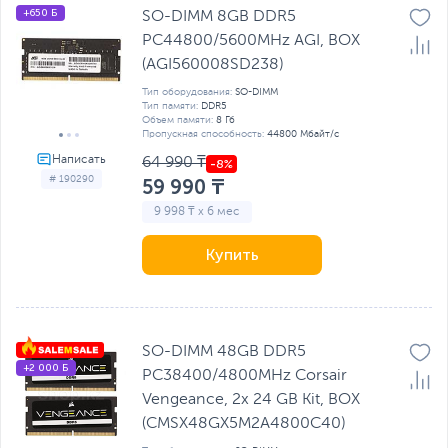
+650 Б
SO-DIMM 8GB DDR5
PC44800/5600MHz AGI, BOX
(AGI560008SD238)
Тип оборудования:
SO-DIMM
Тип памяти:
DDR5
Объем памяти:
8 Гб
Пропускная способность:
44800 Мбайт/с
64 990 ₸
# 190290
59 990 ₸
9 998 ₸ x 6 мес
Купить
SO-DIMM 48GB DDR5
+2 000 Б
PC38400/4800MHz Corsair
Vengeance, 2x 24 GB Kit, BOX
(CMSX48GX5M2A4800C40)