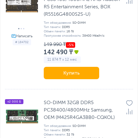
R5 Entertainment Series, BOX
(R5516G4800S2S-U)
Тип оборудования:
SO-DIMM
Тип памяти:
DDR5
Объем памяти:
16 Гб
Пропускная способность:
38400 Мбайт/с
# 184702
149 990 ₸
142 490 ₸
11 874 ₸ x 12 мес
Купить
+2 000 Б
SO-DIMM 32GB DDR5
PC38400/4800MHz Samsung,
OEM (M425R4GA3BB0-CQKOL)
Тип оборудования:
SO-DIMM
Тип памяти:
DDR5
Объем памяти:
32 Гб