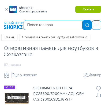
shop.kz
Скачать
Скачать приложение
Главная
Оперативная память для ноутбуков в Жезказгане
Оперативная память для ноутбуков в
Жезказгане
62 товара
по новизне
Фильтр
+810 Б
SO-DIMM 16 GB DDR4
PC25600/3200MHz AGI, OEM
(AGI320016SD138-ST)