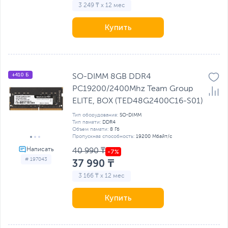
3 249 ₸ x 12 мес
Купить
+410 Б
SO-DIMM 8GB DDR4
PC19200/2400Mhz Team Group
ELITE, BOX (TED48G2400C16-S01)
Тип оборудования:
SO-DIMM
Тип памяти:
DDR4
Объем памяти:
8 Гб
Пропускная способность:
19200 Мбайт/с
40 990 ₸
# 197043
37 990 ₸
3 166 ₸ x 12 мес
Купить