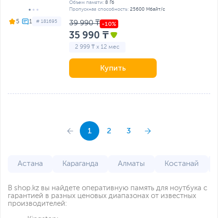
Объем памяти:
8 Гб
Пропускная способность:
25600 Мбайт/с
5
# 181695
39 990 ₸
35 990 ₸
2 999 ₸ x 12 мес
Купить
1
2
3
Астана
Караганда
Алматы
Костанай
В shop.kz вы найдете оперативную память для ноутбука с
гарантией в разных ценовых диапазонах от известных
производителей: