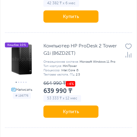
42 382 ₸ x 6 мес
Купить
Кешбэк 10%
Компьютер HP ProDesk 2 Tower
G1i (B6ZD2ET)
Операционная система:
Microsoft Windows 11 Pro
Тип корпуса:
MiniTower
Процессор:
Intel Core i5
Тактовая частота, ГГц:
2.5
664 990 ₸
639 990 ₸
# 196776
53 333 ₸ x 12 мес
Купить