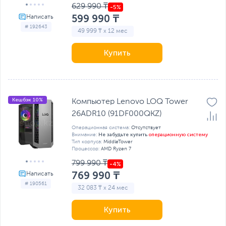
629 990 ₸
599 990 ₸
# 192643
49 999 ₸ x 12 мес
Купить
Кешбэк 10%
Компьютер Lenovo LOQ Tower
26ADR10 (91DF000QKZ)
Операционная система:
Отсутствует
Не забудьте купить
операционную систему
Внимание:
Тип корпуса:
MiddleTower
Процессор:
AMD Ryzen 7
799 990 ₸
769 990 ₸
# 190561
32 083 ₸ x 24 мес
Купить