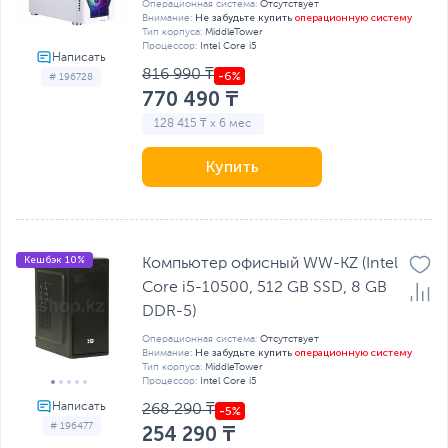
Операционная система:
Отсутствует
Не забудьте купить
операционную систему
Внимание:
Тип корпуса:
MiddleTower
Процессор:
Intel Core i5
816 990 ₸
# 196728
770 490 ₸
128 415 ₸ x 6 мес
Купить
Кешбэк 10%
Компьютер офисный WW-KZ (Intel
Core i5-10500, 512 GB SSD, 8 GB
DDR-5)
Операционная система:
Отсутствует
Не забудьте купить
операционную систему
Внимание:
Тип корпуса:
MiddleTower
Процессор:
Intel Core i5
268 290 ₸
# 196477
254 290 ₸