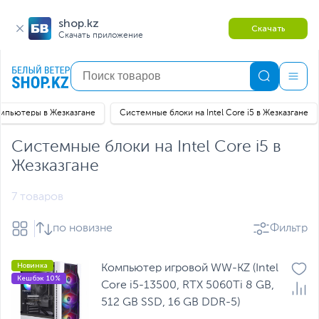
shop.kz
Скачать
Скачать приложение
мпьютеры в Жезказгане
Cистемные блоки на Intel Core i5 в Жезказгане
Cистемные блоки на Intel Core i5 в
Жезказгане
7 товаров
по новизне
Фильтр
Новинка
Компьютер игровой WW-KZ (Intel
Кешбэк 10%
Core i5-13500, RTX 5060Ti 8 GB,
512 GB SSD, 16 GB DDR-5)