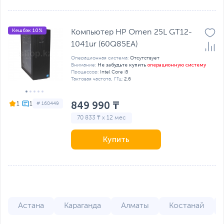
Кешбэк 10%
Компьютер HP Omen 25L GT12-
1041ur (60Q85EA)
Операционная система:
Отсутствует
Не забудьте купить
операционную систему
Внимание:
Процессор:
Intel Core i5
Тактовая частота, ГГц:
2.6
849 990 ₸
1
# 160449
70 833 ₸ x 12 мес
Купить
Астана
Караганда
Алматы
Костанай