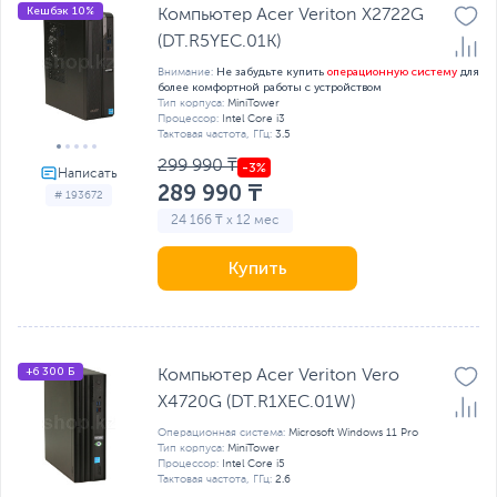
Кешбэк 10%
Компьютер Acer Veriton X2722G
(DT.R5YEC.01K)
Не забудьте купить
операционную систему
для
Внимание:
более комфортной работы с устройством
Тип корпуса:
MiniTower
Процессор:
Intel Core i3
Тактовая частота, ГГц:
3.5
299 990 ₸
289 990 ₸
# 193672
24 166 ₸ x 12 мес
Купить
+6 300 Б
Компьютер Acer Veriton Vero
X4720G (DT.R1XEC.01W)
Операционная система:
Microsoft Windows 11 Pro
Тип корпуса:
MiniTower
Процессор:
Intel Core i5
Тактовая частота, ГГц:
2.6