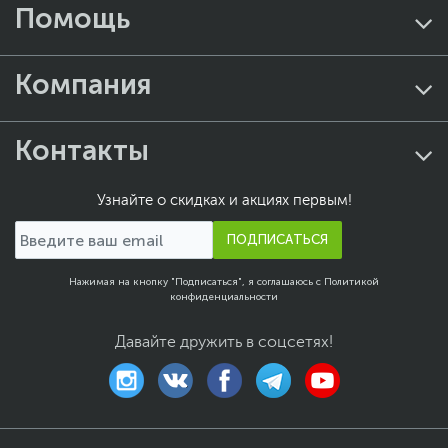
системные блоки на
Помощь
процессорах Intel Core i5
Отличное соотношение цены и производительности
.
Компания
Процессоры Intel Core i5 предлагают достаточно
высокую производительность по сравнению с более
доступными моделями, при этом они имеют более
низкую цену, чем топовые модели Intel Core i7 и i9. Это
Контакты
делает системные блоки на базе Core i5 идеальным
выбором для широкого круга пользователей, от
студентов и офисных работников до геймеров и
профессионалов в области мультимедиа.
Узнайте о скидках и акциях первым!
Мощность для повседневных задач
. Эти процессоры
ПОДПИСАТЬСЯ
обладают достаточной мощностью для выполнения
большинства повседневных задач, таких как интернет-
серфинг, обработка текстовых документов, просмотр
Нажимая на кнопку "Подписаться", я соглашаюсь с
Политикой
видео, работа с фотографиями и другие типичные
конфиденциальности
задачи. Они также способны справиться с более
требовательными задачами, такими как многозадачность,
Давайте дружить в соцсетях!
редактирование видео или запуск современных
приложений.
Поддержка новейших технологий
. Процессоры Intel Core
i5 входят в поколение процессоров Intel с поддержкой
последних технологий, таких как USB 3.0, Thunderbolt, Wi-
Fi 6 и другие. Это означает, что системные блоки на базе