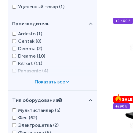
Уцененный товар (
1
)
+2 400 Б
Производитель
Ardesto (
1
)
Centek (
8
)
Deerma (
2
)
Dreame (
10
)
Kitfort (
11
)
Panasonic (
4
)
Rowenta (
21
)
REDMOND (
11
)
Remington (
28
)
Тип оборудования
Soocas (
1
)
+290 Б
Scarlett (
23
)
Мультистайлер (
5
)
Tefal (
1
)
Фен (
62
)
Ufesa (
4
)
Электрощетка (
2
)
Xiaomi (
4
)
Фен-щетка (
6
)