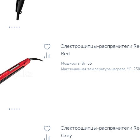
Электрощипцы-распрямители Re
Red
Мощность, Вт:
55
Максимальная температура нагрева, °С:
230
Электрощипцы-распрямители Re
Grey