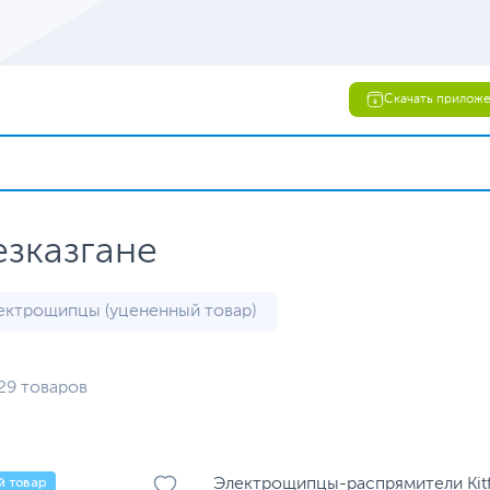
Скачать прилож
зказгане
ектрощипцы (уцененный товар)
29 товаров
й товар
Электрощипцы-распрямители Kitf