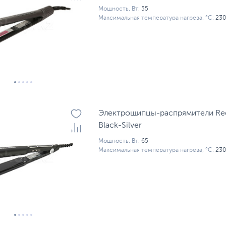
Мощность, Вт:
55
Максимальная температура нагрева, °С:
230
Электрощипцы-распрямители Re
Black-Silver
Мощность, Вт:
65
Максимальная температура нагрева, °С:
230