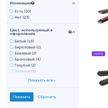
Ионизация
Есть (
50
)
Нет (
23
)
Цвет, используемый в
оформлении
Белый (
18
)
Бирюзовый (
2
)
Бежевый (
2
)
+150 Б
Бронзовый (
4
)
Голубой (
2
)
Зеленый (
5
)
Золотистый (
19
)
Красный (
9
)
Коричневый (
4
)
Оранжевый (
2
)
Розовый (
13
)
Синий (
4
)