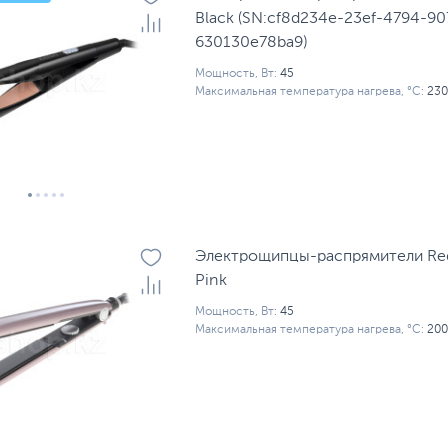
Black (SN:cf8d234e-23ef-4794-90
630130e78ba9)
Мощность, Вт:
45
Максимальная температура нагрева, °С:
230
Электрощипцы-распрямители Redmond RCI-2317,
Pink
Мощность, Вт:
45
Максимальная температура нагрева, °С:
200