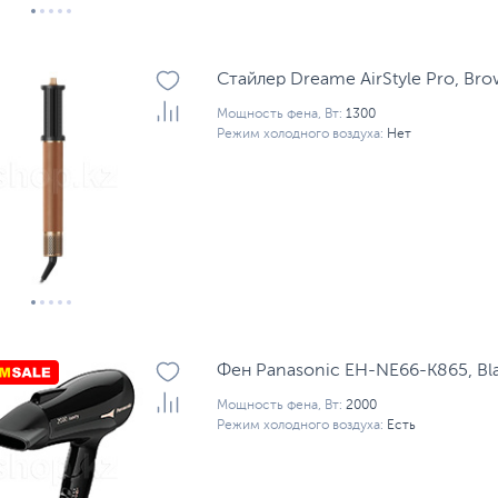
Стайлер Dreame AirStyle Pro, Br
Мощность фена, Вт:
1300
Режим холодного воздуха:
Нет
Фен Panasonic EH-NE66-K865, Bl
Мощность фена, Вт:
2000
Режим холодного воздуха:
Есть