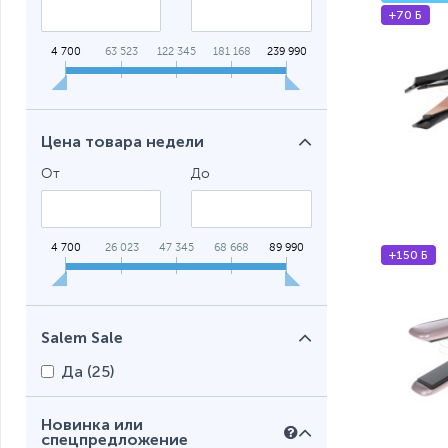
+70 Б
4 700
63 523
122 345
181 168
239 990
Цена товара недели
От
До
4 700
26 023
47 345
68 668
89 990
+150 Б
Salem Sale
Да (
25
)
Новинка или
спецпредложение