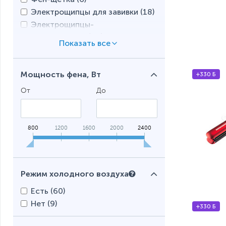
Электрощипцы для завивки (
18
)
Электрощипцы-
распрямители (
34
)
Расческа-выпрямитель (
1
)
Мощность фена, Вт
+330 Б
От
До
800
1200
1600
2000
2400
Режим холодного воздуха
Есть (
60
)
Нет (
9
)
+330 Б