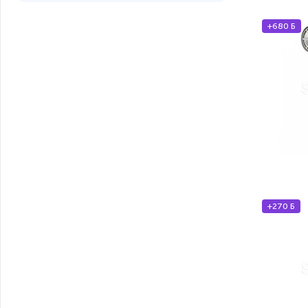
Серебристый (
12
)
+680 Б
Серый (
14
)
Фиолетовый (
14
)
Черный (
70
)
+270 Б