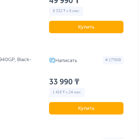
49 990 ₸
8 332 ₸ x 6 мес
Купить
40GP, Black-
# 177608
33 990 ₸
1 416 ₸ x 24 мес
Купить