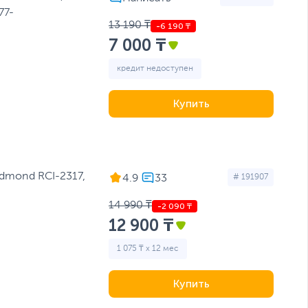
77-
13 190 ₸
7 000 ₸
кредит недоступен
Купить
4.9
# 191907
14 990 ₸
12 900 ₸
1 075 ₸ x 12 мес
Купить