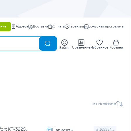
ение
Адреса
Доставка
Оплата
Гарантия
Бонусная программа
0
Войти
Сравнение
Избранное
Корзина
по новизне
ort КТ-3225,
# 165554...