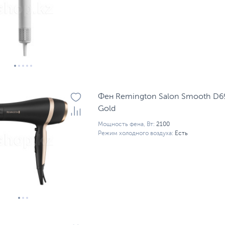
Фен Remington Salon Smooth D69
Gold
Мощность фена, Вт:
2100
Режим холодного воздуха:
Есть