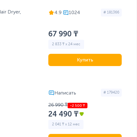
ir Dryer,
4.9
# 181366
67 990 ₸
2 833 ₸ x 24 мес
Купить
# 179420
26 990 ₸
24 490 ₸
2 041 ₸ x 12 мес