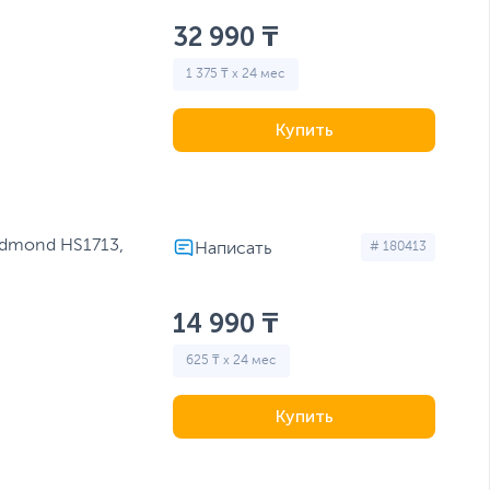
32 990 ₸
1 375 ₸ x 24 мес
Купить
dmond HS1713,
# 180413
14 990 ₸
625 ₸ x 24 мес
Купить