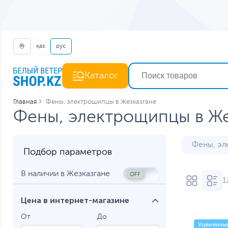
қаз
рус
Каталог
Главная
Фены, электрощипцы в Жезказгане
Фены, электрощипцы в Же
Фены, эл
Подбор параметров
В наличии в Жезказгане
1
Цена в интернет-магазине
От
До
Уцененны