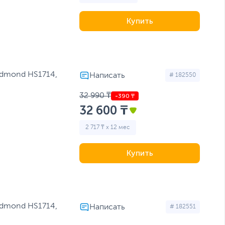
Купить
dmond HS1714,
# 182550
32 990 ₸
32 600 ₸
2 717 ₸ x 12 мес
Купить
dmond HS1714,
# 182551