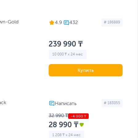
own-Gold
4.9
# 186889
239 990 ₸
10 000 ₸ x 24 мес
Купить
ack
# 183055
32 990 ₸
28 990 ₸
1 208 ₸ x 24 мес