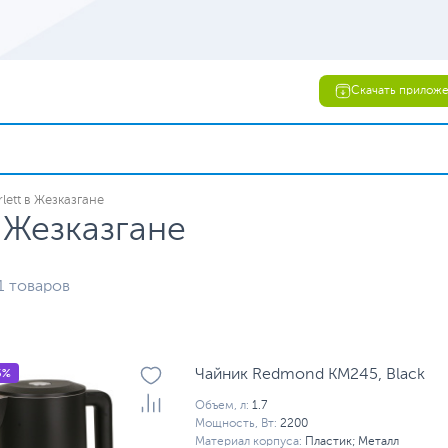
Скачать прилож
lett в Жезказгане
в Жезказгане
1 товаров
5%
Чайник Redmond KM245, Black
Объем, л:
1.7
Мощность, Вт:
2200
Материал корпуса:
Пластик; Металл