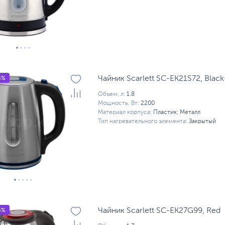
5%
Чайник Scarlett SC-EK21S72, Black
Объем, л:
1.8
Мощность, Вт:
2200
Материал корпуса:
Пластик; Металл
Тип нагревательного элемента:
Закрытый
5%
Чайник Scarlett SC-EK27G99, Red