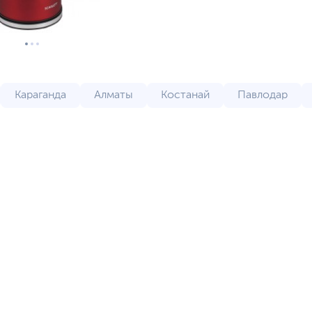
Караганда
Алматы
Костанай
Павлодар
т
Туркестан
Атырау
Усть-Каменогорск