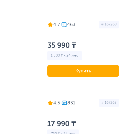
4.7
# 167268
35 990 ₸
1 500 ₸ x 24 мес
Купить
4.5
# 167263
17 990 ₸
750 ₸ x 24 мес