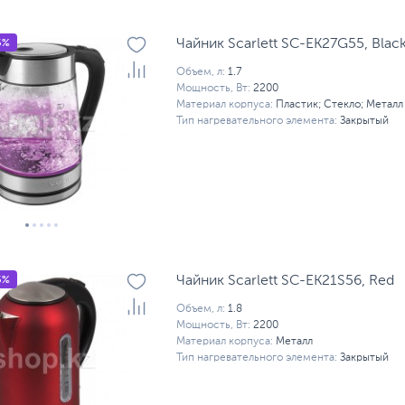
5%
Чайник Scarlett SC-EK27G55, Blac
Объем, л:
1.7
Мощность, Вт:
2200
Материал корпуса:
Пластик; Стекло; Металл
Тип нагревательного элемента:
Закрытый
5%
Чайник Scarlett SC-EK21S56, Red
Объем, л:
1.8
Мощность, Вт:
2200
Материал корпуса:
Металл
Тип нагревательного элемента:
Закрытый