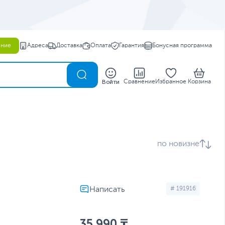
ение
Адреса
Доставка
Оплата
Гарантия
Бонусная программа
0
Войти
Сравнение
Избранное
Корзина
по новизне
# 191916
35 990 ₸