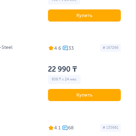
Купить
-Steel
4.6
# 167266
22 990 ₸
958 ₸ x 24 мес
Купить
4.1
# 135661