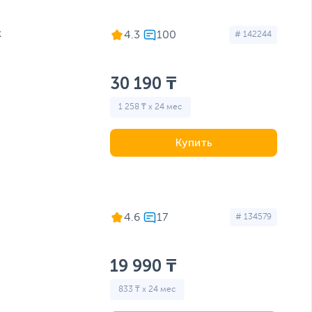
k
4.3
# 142244
30 190 ₸
1 258 ₸ x 24 мес
Купить
4.6
# 134579
19 990 ₸
833 ₸ x 24 мес