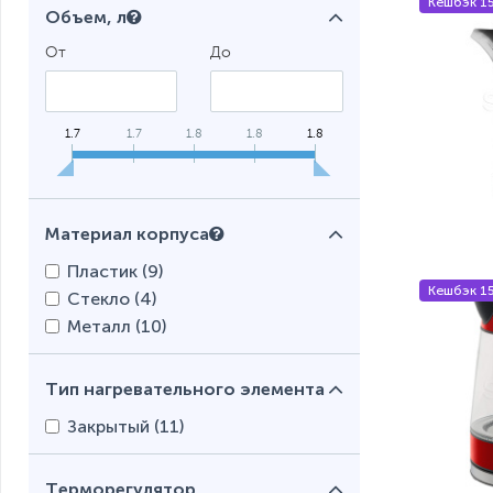
Кешбэк 1
Объем, л
От
До
1.7
1.7
1.8
1.8
1.8
Материал корпуса
Пластик (
9
)
Кешбэк 1
Стекло (
4
)
Металл (
10
)
Тип нагревательного элемента
Закрытый (
11
)
Терморегулятор