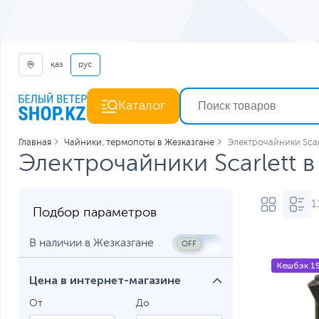
қаз
рус
Каталог
Главная
Чайники, термопоты в Жезказгане
Электрочайники Scar
Электрочайники Scarlett 
1
Подбор параметров
В наличии в Жезказгане
Кешбэк 1
Цена в интернет-магазине
От
До