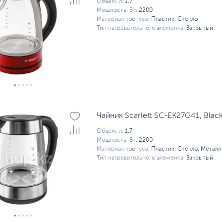
Объем, л:
1.7
Мощность, Вт:
2200
Материал корпуса:
Пластик; Стекло
Тип нагревательного элемента:
Закрытый
Чайник Scarlett SC-EK27G41, Blac
Объем, л:
1.7
Мощность, Вт:
2200
Материал корпуса:
Пластик; Стекло; Металл
Тип нагревательного элемента:
Закрытый