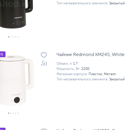
Тип нагревательного элемента:
Закрытый
5%
Чайник Redmond KM245, White
Объем, л:
1.7
Мощность, Вт:
2200
Материал корпуса:
Пластик; Металл
Тип нагревательного элемента:
Закрытый