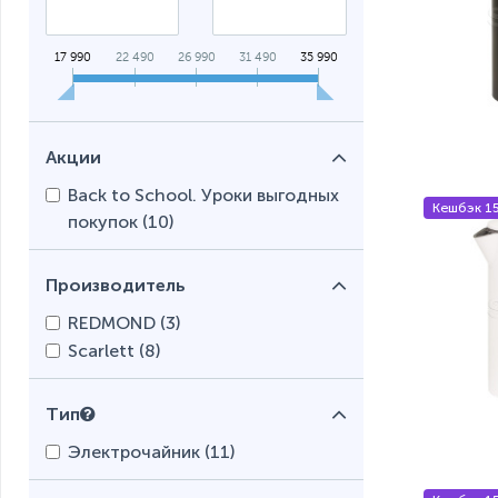
17 990
22 490
26 990
31 490
35 990
Акции
Back to School. Уроки выгодных
Кешбэк 1
покупок (
10
)
Производитель
REDMOND (
3
)
Scarlett (
8
)
Тип
Электрочайник (
11
)