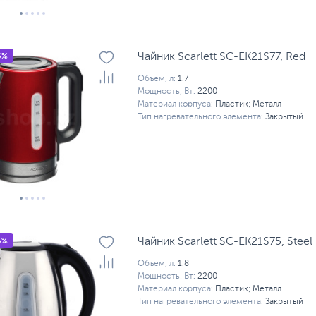
5%
Чайник Scarlett SC-EK21S77, Red
Объем, л:
1.7
Мощность, Вт:
2200
Материал корпуса:
Пластик; Металл
Тип нагревательного элемента:
Закрытый
5%
Чайник Scarlett SC-EK21S75, Steel
Объем, л:
1.8
Мощность, Вт:
2200
Материал корпуса:
Пластик; Металл
Тип нагревательного элемента:
Закрытый