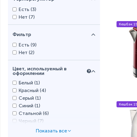
Есть (
3
)
Нет (
7
)
Кешбэк 1
Фильтр
Есть (
9
)
Нет (
2
)
Цвет, используемый в
оформлении
Белый (
1
)
Красный (
4
)
Серый (
1
)
Кешбэк 1
Синий (
1
)
Стальной (
6
)
Черный (
7
)