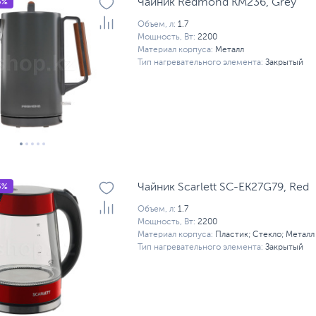
5%
Чайник Redmond KM236, Grey
Объем, л:
1.7
Мощность, Вт:
2200
Материал корпуса:
Металл
Тип нагревательного элемента:
Закрытый
5%
Чайник Scarlett SC-EK27G79, Red
Объем, л:
1.7
Мощность, Вт:
2200
Материал корпуса:
Пластик; Стекло; Металл
Тип нагревательного элемента:
Закрытый