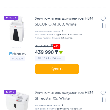
+4 600 Б
Уничтожитель документов HSM
SECURIO AF300, White
Уровень секретности:
4
Тип резки бумаги:
фрагменты 4.5x30 мм
Лоток подачи бумаги:
12 листов
459 990 ₸
439 990 ₸
18 333 ₸ x 24 мес
# 172206
Купить
+930 Б
Уничтожитель документов HSM
Shredstar X5, White
Уровень секретности:
4
Тип резки бумаги:
фрагменты 4.5x30 мм