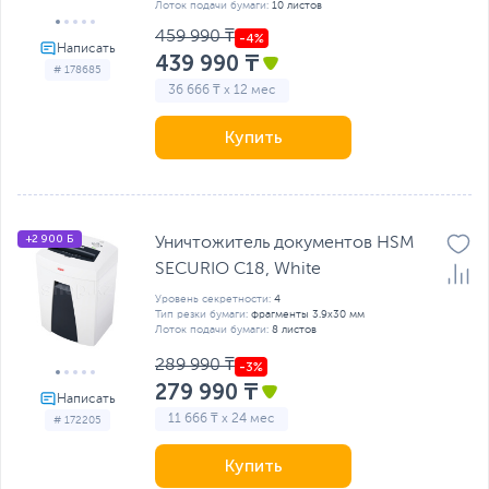
Лоток подачи бумаги:
10 листов
459 990 ₸
439 990 ₸
# 178685
36 666 ₸ x 12 мес
Купить
+2 900 Б
Уничтожитель документов HSM
SECURIO C18, White
Уровень секретности:
4
Тип резки бумаги:
фрагменты 3.9х30 мм
Лоток подачи бумаги:
8 листов
289 990 ₸
279 990 ₸
11 666 ₸ x 24 мес
# 172205
Купить