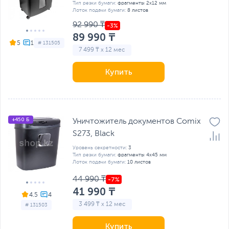
Тип резки бумаги:
фрагменты 2х12 мм
Лоток подачи бумаги:
8 листов
92 990 ₸
89 990 ₸
5
# 131505
7 499 ₸ x 12 мес
Купить
+450 Б
Уничтожитель документов Comix
S273, Black
Уровень секретности:
3
Тип резки бумаги:
фрагменты 4x45 мм
Лоток подачи бумаги:
10 листов
44 990 ₸
41 990 ₸
4.5
3 499 ₸ x 12 мес
# 131503
Купить