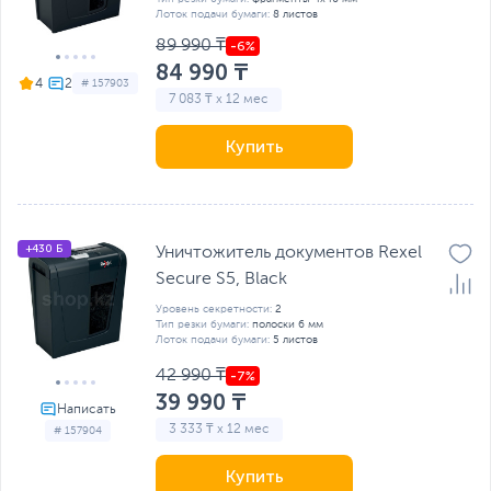
Лоток подачи бумаги:
8 листов
89 990 ₸
84 990 ₸
4
# 157903
7 083 ₸ x 12 мес
Купить
+430 Б
Уничтожитель документов Rexel
Secure S5, Black
Уровень секретности:
2
Тип резки бумаги:
полоски 6 мм
Лоток подачи бумаги:
5 листов
42 990 ₸
39 990 ₸
3 333 ₸ x 12 мес
# 157904
Купить