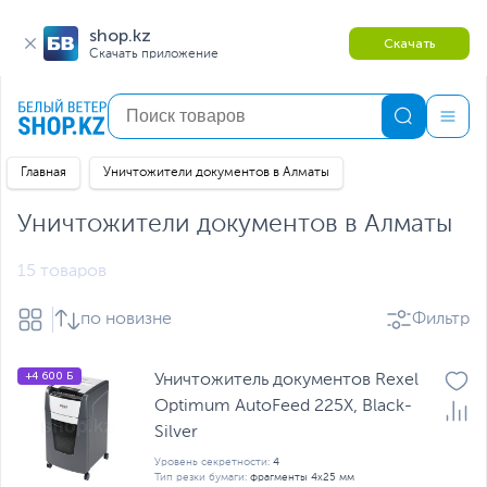
shop.kz
Скачать
Скачать приложение
Главная
Уничтожители документов в Алматы
Уничтожители документов в Алматы
15 товаров
по новизне
Фильтр
+4 600 Б
Уничтожитель документов Rexel
Optimum AutoFeed 225X, Blаck-
Silver
Уровень секретности:
4
Тип резки бумаги:
фрагменты 4х25 мм