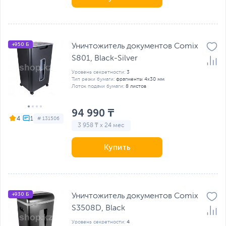
+950 Б
Уничтожитель документов Comix
S801, Black-Silver
Уровень секретности:
3
Тип резки бумаги:
фрагменты 4x30 мм
Лоток подачи бумаги:
8 листов
94 990 ₸
4
# 131506
3 958 ₸ x 24 мес
Купить
+930 Б
Уничтожитель документов Comix
S3508D, Black
Уровень секретности:
4