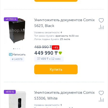
+4 700 Б
Уничтожитель документов Comix
S623, Black
Уровень секретности:
4
Тип резки бумаги:
фрагменты 4x30 мм
Лоток подачи бумаги:
25 листа
469 990 ₸
449 990 ₸
37 499 ₸ x 12 мес
# 140579
Купить
+930 Б
Уничтожитель документов Comix
S3306, White
Уровень секретности:
5