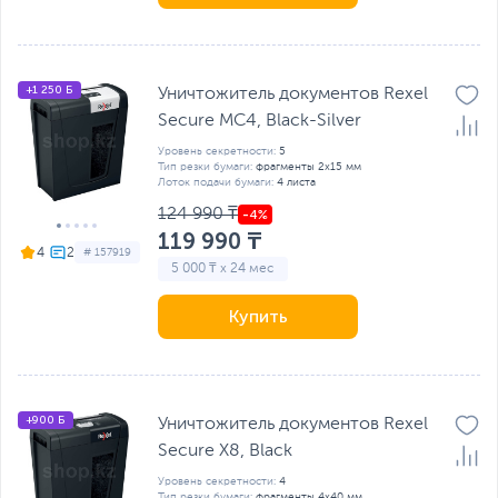
+1 250 Б
Уничтожитель документов Rexel
Secure MC4, Black-Silver
Уровень секретности:
5
Тип резки бумаги:
фрагменты 2х15 мм
Лоток подачи бумаги:
4 листа
124 990 ₸
119 990 ₸
4
# 157919
5 000 ₸ x 24 мес
Купить
+900 Б
Уничтожитель документов Rexel
Secure X8, Black
Уровень секретности:
4
Тип резки бумаги:
фрагменты 4x40 мм