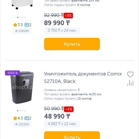
Тип резки бумаги:
фрагменты 2х5 мм
Лоток подачи бумаги:
6 листов
92 990 ₸
89 990 ₸
3.5
3 750 ₸ x 24 мес
# 138186
Купить
+510 Б
Уничтожитель документов Comix
S2710A, Black
Уровень секретности:
3
Тип резки бумаги:
фрагменты 4x30 мм
Лоток подачи бумаги:
10 листов
50 990 ₸
48 990 ₸
4.5
4 083 ₸ x 12 мес
# 131504
Купить