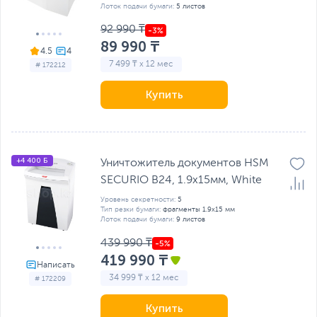
Лоток подачи бумаги:
5 листов
92 990 ₸
89 990 ₸
4.5
7 499 ₸ x 12 мес
# 172212
Купить
+4 400 Б
Уничтожитель документов HSM
SECURIO B24, 1.9x15мм, White
Уровень секретности:
5
Тип резки бумаги:
фрагменты 1.9х15 мм
Лоток подачи бумаги:
9 листов
439 990 ₸
419 990 ₸
34 999 ₸ x 12 мес
# 172209
Купить