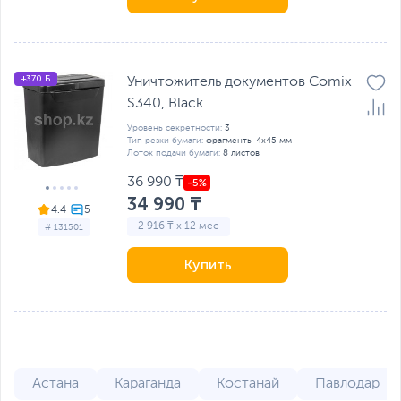
+370 Б
Уничтожитель документов Comix
S340, Black
Уровень секретности:
3
Тип резки бумаги:
фрагменты 4x45 мм
Лоток подачи бумаги:
8 листов
36 990 ₸
34 990 ₸
4.4
2 916 ₸ x 12 мес
# 131501
Купить
Астана
Караганда
Костанай
Павлодар