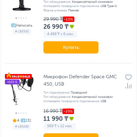
Тип оборудования:
Конденсаторный микрофон
Интерфейс проводного подключения:
USB Type-C
Форма штекера:
Прямая
29 990 ₸
26 990 ₸
# 185500
4 498 ₸ x 6 мес
Купить
Микрофон Defender Space GMC
+120 Б
450, USB
Тип подключения:
Проводной
Тип оборудования:
Конденсаторный микрофон
Интерфейс проводного подключения:
USB
16 990 ₸
11 990 ₸
4
999 ₸ x 12 мес
# 185289