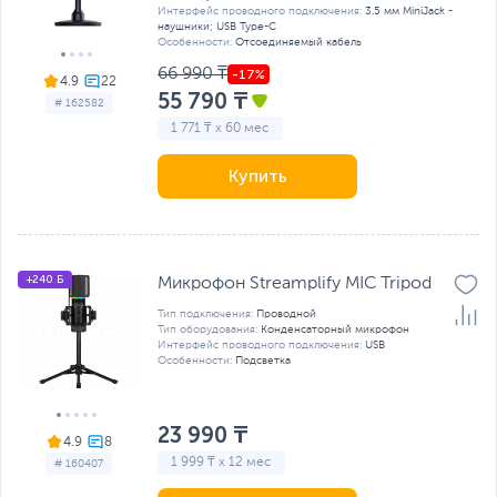
Интерфейс проводного подключения:
3.5 мм MiniJack -
наушники; USB Type-C
Особенности:
Отсоединяемый кабель
66 990 ₸
4.9
55 790 ₸
# 162582
1 771 ₸ x 60 мес
Купить
+240 Б
Микрофон Streamplify MIC Tripod
Тип подключения:
Проводной
Тип оборудования:
Конденсаторный микрофон
Интерфейс проводного подключения:
USB
Особенности:
Подсветка
23 990 ₸
4.9
1 999 ₸ x 12 мес
# 160407