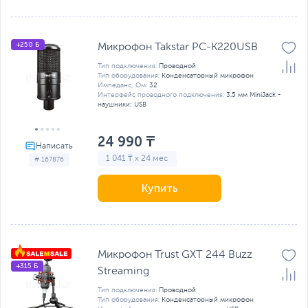
+250 Б
Микрофон Takstar PC-K220USB
Тип подключения:
Проводной
Тип оборудования:
Конденсаторный микрофон
Импеданс, Ом:
32
Интерфейс проводного подключения:
3.5 мм MiniJack -
наушники; USB
24 990 ₸
1 041 ₸ x 24 мес
# 167876
Купить
Микрофон Trust GXT 244 Buzz
+315 Б
Streaming
Тип подключения:
Проводной
Тип оборудования:
Конденсаторный микрофон