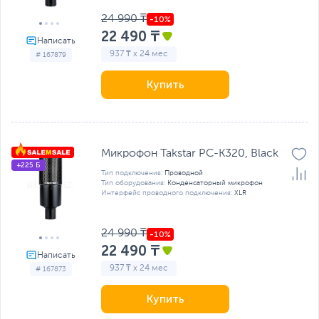
24 990 ₸
22 490 ₸
937 ₸ x 24 мес
# 167879
Купить
Микрофон Takstar PC-K320, Black
+225 Б
Тип подключения:
Проводной
Тип оборудования:
Конденсаторный микрофон
Интерфейс проводного подключения:
XLR
24 990 ₸
22 490 ₸
937 ₸ x 24 мес
# 167873
Купить