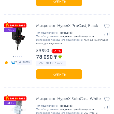
Купить
Микрофон HyperX ProCast, Black
+781 Б
Тип подключения:
Проводной
Тип оборудования:
Конденсаторный микрофон
Интерфейс проводного подключения:
XLR; 3.5 мм MiniJack
выход для наушников
89 990 ₸
78 090 ₸
5
# 170779
26 030 ₸ x 3 мес
Купить
Микрофон HyperX SoloCast, White
+314 Б
Тип подключения:
Проводной
Тип оборудования:
Конденсаторный микрофон
Интерфейс проводного подключения:
USB Type-C