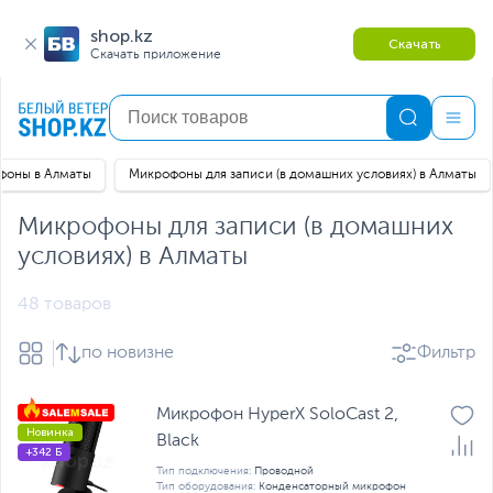
shop.kz
Скачать
Скачать приложение
фоны в Алматы
Микрофоны для записи (в домашних условиях) в Алматы
Микрофоны для записи (в домашних
условиях) в Алматы
48 товаров
по новизне
Фильтр
Микрофон HyperX SoloCast 2,
Новинка
Black
+342 Б
Тип подключения:
Проводной
Тип оборудования:
Конденсаторный микрофон