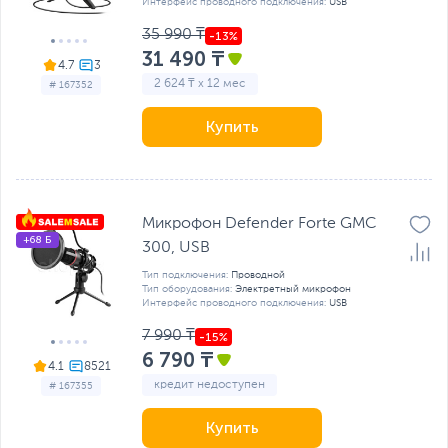
Интерфейс проводного подключения:
USB
35 990 ₸
31 490 ₸
4.7
2 624 ₸ x 12 мес
# 167352
Купить
Микрофон Defender Forte GMC
+68 Б
300, USB
Тип подключения:
Проводной
Тип оборудования:
Электретный микрофон
Интерфейс проводного подключения:
USB
7 990 ₸
6 790 ₸
4.1
кредит недоступен
# 167355
Купить