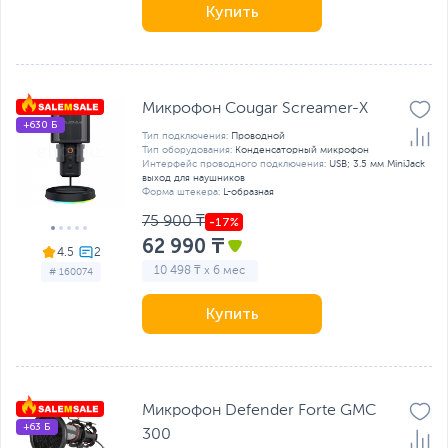
Купить
Микрофон Cougar Screamer-X
+630 Б
Тип подключения:
Проводной
Тип оборудования:
Конденсаторный микрофон
Интерфейс проводного подключения:
USB; 3.5 мм MiniJack
выход для наушников
Форма штекера:
L-образная
75 900 ₸
62 990 ₸
4.5
10 498 ₸ x 6 мес
# 160074
Купить
Микрофон Defender Forte GMC
+63 Б
300