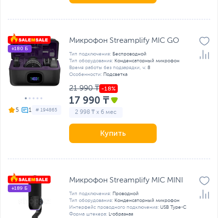
Микрофон Streamplify MIC GO
+180 Б
Тип подключения:
Беспроводной
Тип оборудования:
Конденсаторный микрофон
Время работы без подзарядки, ч:
8
Особенности:
Подсветка
21 990 ₸
17 990 ₸
5
# 194865
2 998 ₸ x 6 мес
Купить
Микрофон Streamplify MIC MINI
+189 Б
Тип подключения:
Проводной
Тип оборудования:
Конденсаторный микрофон
Интерфейс проводного подключения:
USB Type-C
Форма штекера:
L-образная