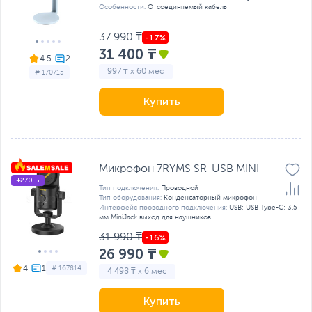
Особенности:
Отсоединяемый кабель
37 990 ₸
31 400 ₸
4.5
997 ₸ x 60 мес
# 170715
Купить
Микрофон 7RYMS SR-USB MINI
+270 Б
Тип подключения:
Проводной
Тип оборудования:
Конденсаторный микрофон
Интерфейс проводного подключения:
USB; USB Type-C; 3.5
мм MiniJack выход для наушников
31 990 ₸
26 990 ₸
4
# 167814
4 498 ₸ x 6 мес
Купить