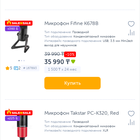
Микрофон Fifine K678B
+360 Б
Тип подключения:
Проводной
Тип оборудования:
Конденсаторный микрофон
Интерфейс проводного подключения:
USB; 3.5 мм MiniJack
выход для наушников
39 990 ₸
35 990 ₸
5
# 167893
1 500 ₸ x 24 мес
Купить
Микрофон Takstar PC-K320, Red
+225 Б
Тип подключения:
Проводной
Тип оборудования:
Конденсаторный микрофон
Интерфейс проводного подключения:
XLR