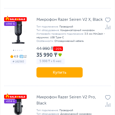
Микрофон Razer Seiren V2 X, Black
+360 Б
Тип подключения:
Проводной
Тип оборудования:
Конденсаторный микрофон
Интерфейс проводного подключения:
3.5 мм MiniJack -
наушники; USB Type-C
Особенности:
Отсоединяемый кабель
44 990 ₸
35 990 ₸
4.9
5 998 ₸ x 6 мес
# 162583
Купить
Микрофон Razer Seiren V2 Pro,
+558 Б
Black
Тип подключения:
Проводной
Тип оборудования:
Динамический микрофон