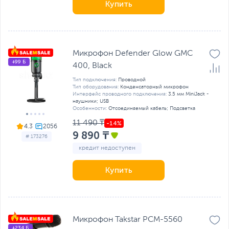
Купить
Микрофон Defender Glow GMC
+99 Б
400, Black
Тип подключения:
Проводной
Тип оборудования:
Конденсаторный микрофон
Интерфейс проводного подключения:
3.5 мм MiniJack -
наушники; USB
Особенности:
Отсоединяемый кабель; Подсветка
11 490 ₸
4.3
9 890 ₸
# 173276
кредит недоступен
Купить
Микрофон Takstar PCM-5560
+234 Б