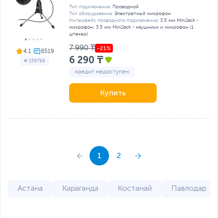
Тип подключения:
Проводной
Тип оборудования:
Электретный микрофон
Интерфейс проводного подключения:
3.5 мм MiniJack -
микрофон; 3.5 мм MiniJack - наушники и микрофон (1
штекер)
7 990 ₸
4.1
6 290 ₸
# 156799
кредит недоступен
Купить
1
2
Астана
Караганда
Костанай
Павлодар