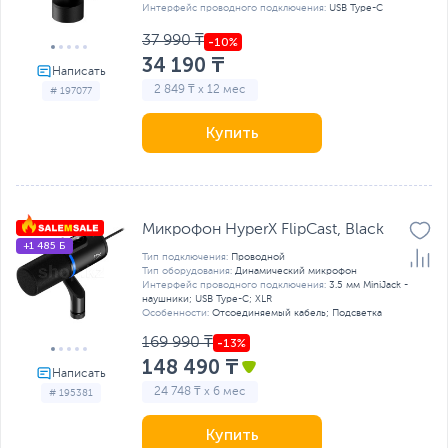
Интерфейс проводного подключения:
USB Type-C
37 990 ₸
34 190 ₸
2 849 ₸ x 12 мес
# 197077
Купить
Микрофон HyperX FlipCast, Black
+1 485 Б
Тип подключения:
Проводной
Тип оборудования:
Динамический микрофон
Интерфейс проводного подключения:
3.5 мм MiniJack -
наушники; USB Type-C; XLR
Особенности:
Отсоединяемый кабель; Подсветка
169 990 ₸
148 490 ₸
24 748 ₸ x 6 мес
# 195381
Купить