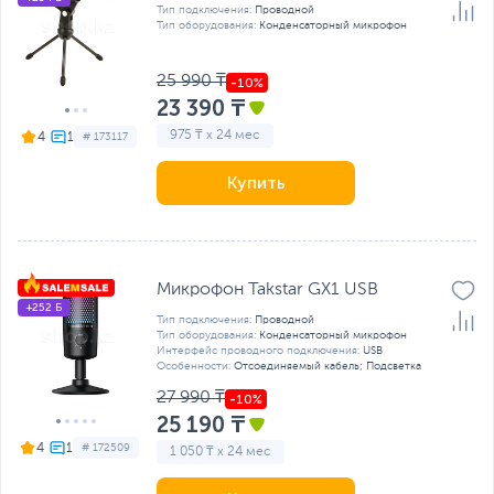
Тип подключения:
Проводной
Тип оборудования:
Конденсаторный микрофон
25 990 ₸
23 390 ₸
975 ₸ x 24 мес
4
# 173117
Купить
Микрофон Takstar GX1 USB
+252 Б
Тип подключения:
Проводной
Тип оборудования:
Конденсаторный микрофон
Интерфейс проводного подключения:
USB
Особенности:
Отсоединяемый кабель; Подсветка
27 990 ₸
25 190 ₸
4
# 172509
1 050 ₸ x 24 мес