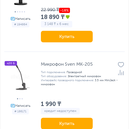
22 990 ₸
18 890 ₸
3 148 ₸ x 6 мес
# 194864
Купить
+20 Б
Микрофон Sven MK-205
Тип подключения:
Проводной
Тип оборудования:
Электретный микрофон
Интерфейс проводного подключения:
3.5 мм MiniJack -
микрофон
1 990 ₸
кредит недоступен
# 186171
Купить