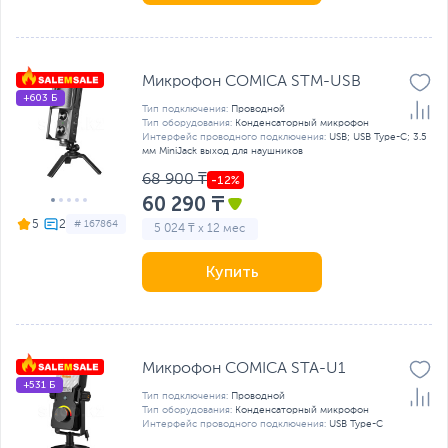
Микрофон COMICA STM-USB
+603 Б
Тип подключения:
Проводной
Тип оборудования:
Конденсаторный микрофон
Интерфейс проводного подключения:
USB; USB Type-C; 3.5
мм MiniJack выход для наушников
68 900 ₸
60 290 ₸
5
# 167864
5 024 ₸ x 12 мес
Купить
Микрофон COMICA STA-U1
+531 Б
Тип подключения:
Проводной
Тип оборудования:
Конденсаторный микрофон
Интерфейс проводного подключения:
USB Type-C