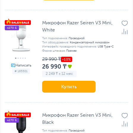
Микрофон Razer Seiren V3 Mini,
+270 Б
White
Тип подключения:
Проводной
Тип оборудования:
Конденсаторный микрофон
Интерфейс проводного подключения:
USB Type-C
Форма штекера:
Прямая
29 990 ₸
26 990 ₸
# 185501
2 249 ₸ x 12 мес
Купить
Микрофон Razer Seiren V3 Mini,
+270 Б
Black
Тип подключения:
Проводной