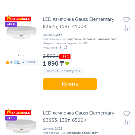
LED лампочка Gauss Elementary
+19 Б
83825, 15Вт, 4100K
Цоколь:
GX53
Тип освещения:
Нейтральный белый, дневной свет
Индекс цветопередачи, Ra:
80
Мощность, Вт:
15
2 890 ₸
1 890 ₸
4
# 187061
кредит недоступен
Купить
LED лампочка Gauss Elementary
+17 Б
83833, 13Вт, 6500K
Цоколь:
GX53
Тип освещения:
Холодный белый свет