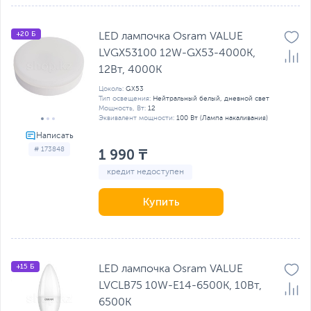
+20 Б
LED лампочка Osram VALUE
LVGX53100 12W-GX53-4000K,
12Вт, 4000К
Цоколь:
GX53
Тип освещения:
Нейтральный белый, дневной свет
Мощность, Вт:
12
Эквивалент мощности:
100 Вт (Лампа накаливания)
# 173848
1 990 ₸
кредит недоступен
Купить
+15 Б
LED лампочка Osram VALUE
LVCLB75 10W-E14-6500K, 10Вт,
6500К