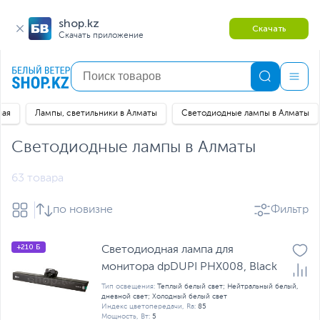
shop.kz
Скачать
Скачать приложение
ная
Лампы, светильники в Алматы
Светодиодные лампы в Алматы
Светодиодные лампы в Алматы
63 товара
по новизне
Фильтр
+210 Б
Светодиодная лампа для
монитора dpDUPI PHX008, Black
Тип освещения:
Теплый белый свет; Нейтральный белый,
дневной свет; Холодный белый свет
Индекс цветопередачи, Ra:
85
Мощность, Вт:
5