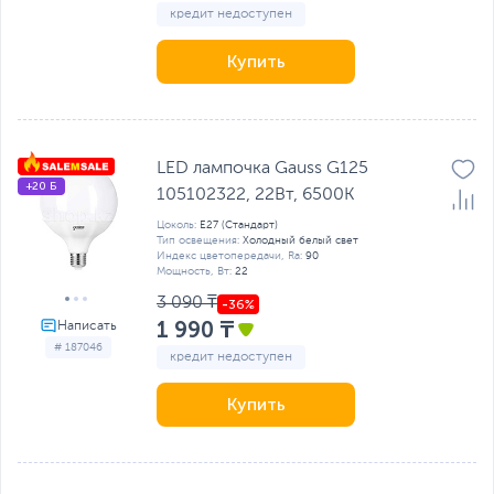
кредит недоступен
Купить
LED лампочка Gauss G125
+20 Б
105102322, 22Вт, 6500K
Цоколь:
E27 (Стандарт)
Тип освещения:
Холодный белый свет
Индекс цветопередачи, Ra:
90
Мощность, Вт:
22
3 090 ₸
1 990 ₸
# 187046
кредит недоступен
Купить