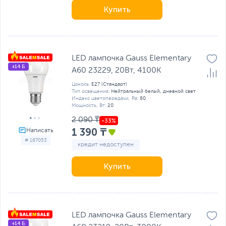
Купить
LED лампочка Gauss Elementary
+14 Б
A60 23229, 20Вт, 4100K
Цоколь:
E27 (Стандарт)
Тип освещения:
Нейтральный белый, дневной свет
Индекс цветопередачи, Ra:
80
Мощность, Вт:
20
2 090 ₸
1 390 ₸
# 187053
кредит недоступен
Купить
LED лампочка Gauss Elementary
+14 Б