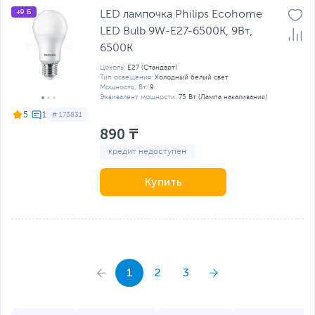
+9 Б
LED лампочка Philips Ecohome
LED Bulb 9W-E27-6500K, 9Вт,
6500К
Цоколь:
E27 (Стандарт)
Тип освещения:
Холодный белый свет
Мощность, Вт:
9
Эквивалент мощности:
75 Вт (Лампа накаливания)
5
# 173831
890 ₸
кредит недоступен
Купить
1
2
3