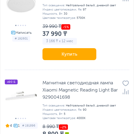
Тип освещения:
Нейтральный белый, дневной свет
Индекс цветопередачи, Ra:
97
Мощность, Вт:
30
Цветовая температура:
5700K
39 990 ₸
37 990 ₸
# 192601
3 166 ₸ x 12 мес
Купить
+90 Б
Магнитная светодиодная лампа
Xiaomi Magnetic Reading Light Bar
9290041698
Тип освещения:
Нейтральный белый, дневной свет
Индекс цветопередачи, Ra:
90
Мощность, Вт:
5
Цветовая температура:
4000K
4
# 191896
8 990 ₸