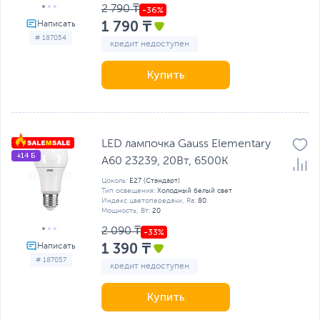
2 790 ₸
1 790 ₸
# 187054
кредит недоступен
Купить
LED лампочка Gauss Elementary
+14 Б
A60 23239, 20Вт, 6500K
Цоколь:
E27 (Стандарт)
Тип освещения:
Холодный белый свет
Индекс цветопередачи, Ra:
80
Мощность, Вт:
20
2 090 ₸
1 390 ₸
# 187057
кредит недоступен
Купить