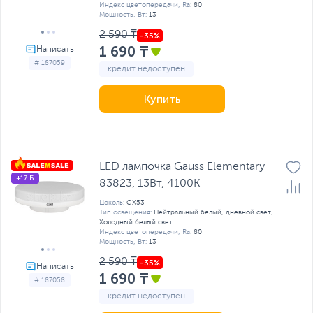
Индекс цветопередачи, Ra:
80
Мощность, Вт:
13
2 590 ₸
1 690 ₸
# 187059
кредит недоступен
Купить
LED лампочка Gauss Elementary
+17 Б
83823, 13Вт, 4100K
Цоколь:
GX53
Тип освещения:
Нейтральный белый, дневной свет;
Холодный белый свет
Индекс цветопередачи, Ra:
80
Мощность, Вт:
13
2 590 ₸
1 690 ₸
# 187058
кредит недоступен