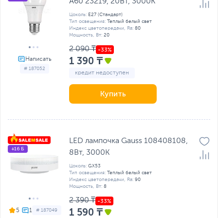
A60 23219, 20Вт, 3000K
Цоколь:
E27 (Стандарт)
Тип освещения:
Теплый белый свет
Индекс цветопередачи, Ra:
80
Мощность, Вт:
20
2 090 ₸
1 390 ₸
# 187052
кредит недоступен
Купить
LED лампочка Gauss 108408108,
+16 Б
8Вт, 3000K
Цоколь:
GX53
Тип освещения:
Теплый белый свет
Индекс цветопередачи, Ra:
90
Мощность, Вт:
8
2 390 ₸
1 590 ₸
5
# 187049