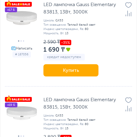
LED лампочка Gauss Elementary
+17 Б
83813, 13Вт, 3000K
Цоколь:
GX53
Тип освещения:
Теплый белый свет
Индекс цветопередачи, Ra:
80
Мощность, Вт:
13
2 590 ₸
1 690 ₸
# 187056
кредит недоступен
Купить
LED лампочка Gauss Elementary
+19 Б
83815, 15Вт, 3000K
Цоколь:
GX53
Тип освещения:
Теплый белый свет
Индекс цветопередачи, Ra:
80
Мощность, Вт:
15