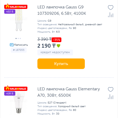
LED лампочка Gauss G9
+22 Б
107309206, 6.5Вт, 4100K
Цоколь:
G9
Тип освещения:
Нейтральный белый, дневной свет
Индекс цветопередачи, Ra:
90
Мощность, Вт:
6.5
3 390 ₸
2 190 ₸
# 187055
кредит недоступен
Купить
LED лампочка Gauss Elementary
+18 Б
A70, 30Вт, 6500K
Цоколь:
E27 (Стандарт)
Тип освещения:
Холодный белый свет
Индекс цветопередачи, Ra:
80
Мощность, Вт:
30