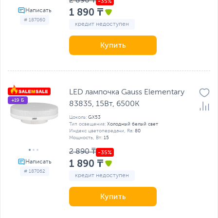
2 890 ₸
1 890 ₸
# 187060
кредит недоступен
Купить
LED лампочка Gauss Elementary
+19 Б
83835, 15Вт, 6500K
Цоколь:
GX53
Тип освещения:
Холодный белый свет
Индекс цветопередачи, Ra:
80
Мощность, Вт:
15
2 890 ₸
1 890 ₸
# 187062
кредит недоступен
Купить