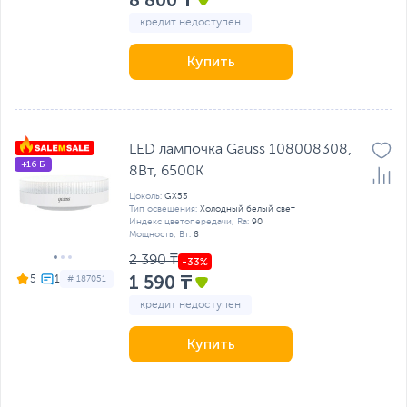
8 800 ₸
кредит недоступен
Купить
LED лампочка Gauss 108008308,
+16 Б
8Вт, 6500K
Цоколь:
GX53
Тип освещения:
Холодный белый свет
Индекс цветопередачи, Ra:
90
Мощность, Вт:
8
2 390 ₸
1 590 ₸
5
# 187051
кредит недоступен
Купить