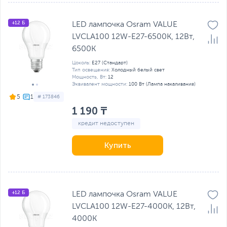
+12 Б
LED лампочка Osram VALUE
LVCLA100 12W-E27-6500K, 12Вт,
6500К
Цоколь:
E27 (Стандарт)
Тип освещения:
Холодный белый свет
Мощность, Вт:
12
Эквивалент мощности:
100 Вт (Лампа накаливания)
5
# 173846
1 190 ₸
кредит недоступен
Купить
+12 Б
LED лампочка Osram VALUE
LVCLA100 12W-E27-4000K, 12Вт,
4000К