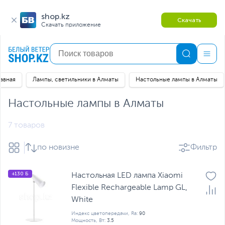
shop.kz
Скачать
Скачать приложение
лавная
Лампы, светильники в Алматы
Настольные лампы в Алматы
Настольные лампы в Алматы
7 товаров
по новизне
Фильтр
+130 Б
Настольная LED лампа Xiaomi
Flexible Rechargeable Lamp GL,
White
Индекс цветопередачи, Ra:
90
Мощность, Вт:
3.5