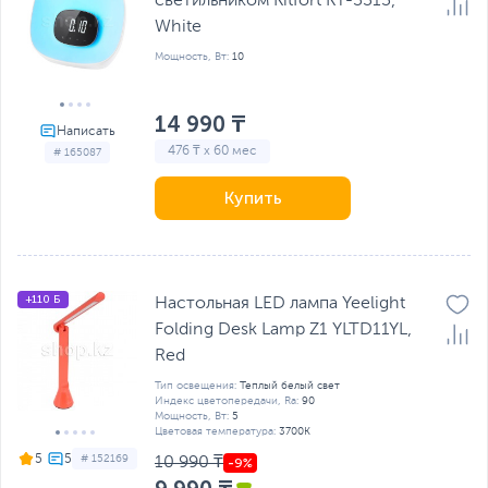
светильником Kitfort КТ-3313,
White
Мощность, Вт:
10
14 990 ₸
476 ₸ x 60 мес
# 165087
Купить
+110 Б
Настольная LED лампа Yeelight
Folding Desk Lamp Z1 YLTD11YL,
Red
Тип освещения:
Теплый белый свет
Индекс цветопередачи, Ra:
90
Мощность, Вт:
5
Цветовая температура:
3700K
5
# 152169
10 990 ₸