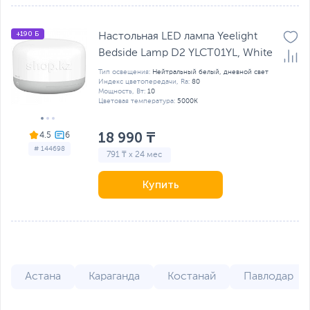
+190 Б
Настольная LED лампа Yeelight
Bedside Lamp D2 YLCT01YL, White
Тип освещения:
Нейтральный белый, дневной свет
Индекс цветопередачи, Ra:
80
Мощность, Вт:
10
Цветовая температура:
5000К
18 990 ₸
4.5
# 144698
791 ₸ x 24 мес
Купить
Астана
Караганда
Костанай
Павлодар