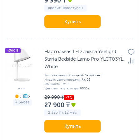
9 990 ₸
кредит недоступен
Купить
+300 Б
Настольная LED лампа Yeelight
Staria Bedside Lamp Pro YLCT03YL,
White
Тип освещения:
Холодный белый свет
Индекс цветопередачи, Ra:
95
Мощность, Вт:
20
Цветовая температура:
6000K
5
29 990 ₸
# 144699
27 900 ₸
2 325 ₸ x 12 мес
Купить