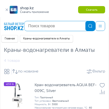
shop.kz
Скачать
Скачать приложение
Главная
Краны-водонагреватели в Алматы
Краны-водонагреватели в Алматы
4 товара
по новизне
Фильтр
+150 Б
Кран-водонагреватель AQUA BEF-
009C, Silver
Тип:
Проточный
Тип установки:
Вертикальный
Мощность, Вт:
3000
Максимальная температура нагрева воды, °C :
60