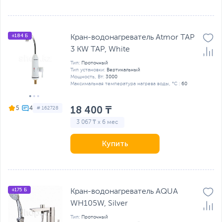
+184 Б
Кран-водонагреватель Atmor TAP
3 KW TAP, White
Тип:
Проточный
Тип установки:
Вертикальный
Мощность, Вт:
3000
Максимальная температура нагрева воды, °C :
60
18 400 ₸
5
# 162728
3 067 ₸ x 6 мес
Купить
+175 Б
Кран-водонагреватель AQUA
WH105W, Silver
Тип:
Проточный