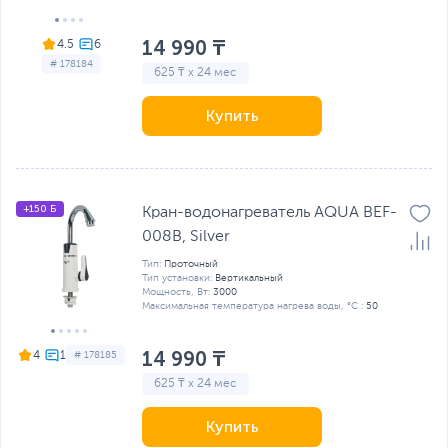
14 990 ₸
4.5
# 178184
625 ₸ x 24 мес
Купить
+150 Б
Кран-водонагреватель AQUA BEF-
008B, Silver
Тип:
Проточный
Тип установки:
Вертикальный
Мощность, Вт:
3000
Максимальная температура нагрева воды, °C :
50
14 990 ₸
4
# 178185
625 ₸ x 24 мес
Купить