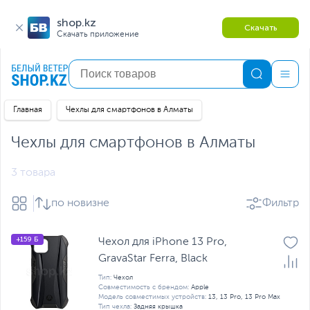
shop.kz
Скачать
Скачать приложение
Главная
Чехлы для смартфонов в Алматы
Чехлы для смартфонов в Алматы
3 товара
по новизне
Фильтр
+159 Б
Чехол для iPhone 13 Pro,
GravaStar Ferra, Black
Тип:
Чехол
Совместимость с брендом:
Apple
Модель совместимых устройств:
13, 13 Pro, 13 Pro Max
Тип чехла:
Задняя крышка