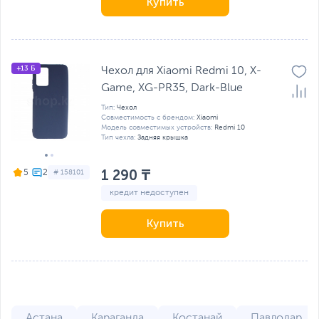
Купить
+13 Б
Чехол для Xiaomi Redmi 10, X-
Game, XG-PR35, Dark-Blue
Тип:
Чехол
Совместимость с брендом:
Xiaomi
Модель совместимых устройств:
Redmi 10
Тип чехла:
Задняя крышка
1 290 ₸
5
# 158101
кредит недоступен
Купить
Астана
Караганда
Костанай
Павлодар