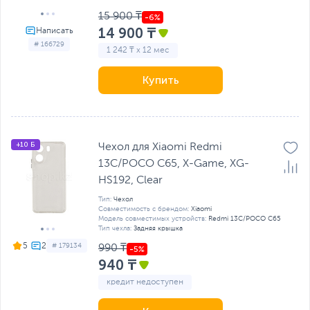
15 900 ₸
14 900 ₸
# 166729
1 242 ₸ x 12 мес
Купить
+10 Б
Чехол для Xiaomi Redmi
13C/POCO C65, X-Game, XG-
HS192, Clear
Тип:
Чехол
Совместимость с брендом:
Xiaomi
Модель совместимых устройств:
Redmi 13C/POCO C65
Тип чехла:
Задняя крышка
5
# 179134
990 ₸
940 ₸
кредит недоступен