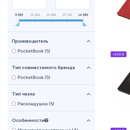
9 990
11 240
12 490
13 740
14 990
Производитель
PocketBook (
5
)
+150 Б
Тип совместимого бренда
PocketBook (
5
)
Тип чехла
Раскладушка (
5
)
Особенности