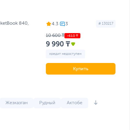
cketBook 840,
4.3
# 130217
10 600 ₸
9 990 ₸
кредит недоступен
Купить
Жезказган
Рудный
Актобе
рск