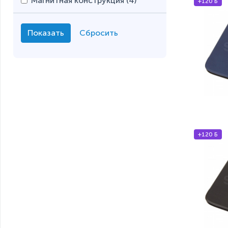
Магнитная конструкция (
4
)
+120 Б
+120 Б