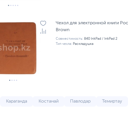
Чехол для электронной книги Po
Brown
Совместимость:
840 InkPad / InkPad 2
Тип чехла:
Раскладушка
Караганда
Костанай
Павлодар
Темиртау
Шымкент
Туркестан
Атырау
Усть-Каменого