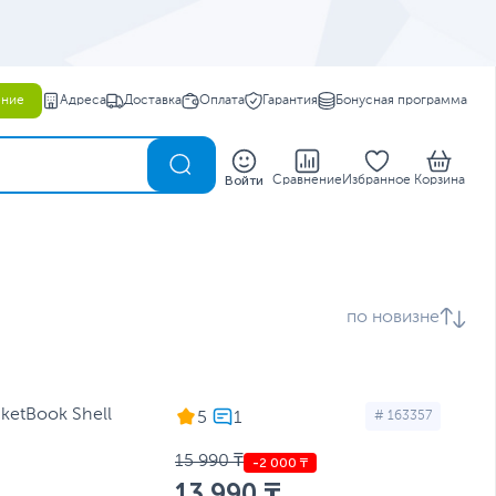
ение
Адреса
Доставка
Оплата
Гарантия
Бонусная программа
0
Войти
Сравнение
Избранное
Корзина
по новизне
ketBook Shell
5
# 163357
15 990 ₸
13 990 ₸