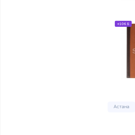
+106 Б
Астана
Тараз