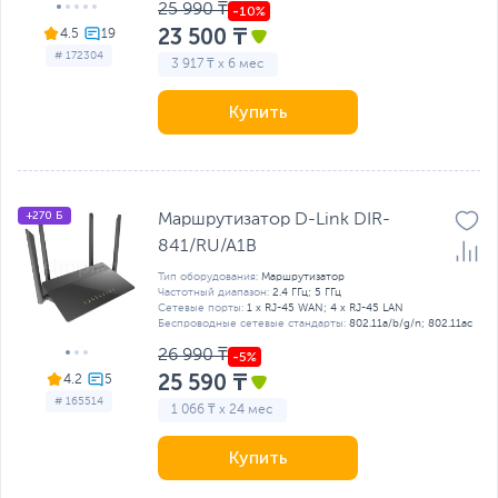
25 990 ₸
23 500 ₸
4.5
# 172304
3 917 ₸ x 6 мес
Купить
+270 Б
Маршрутизатор D-Link DIR-
841/RU/A1B
Тип оборудования:
Маршрутизатор
Частотный диапазон:
2.4 ГГц; 5 ГГц
Сетевые порты:
1 x RJ-45 WAN; 4 x RJ-45 LAN
Беспроводные сетевые стандарты:
802.11a/b/g/n; 802.11ac
26 990 ₸
25 590 ₸
4.2
# 165514
1 066 ₸ x 24 мес
Купить