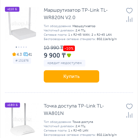
+110 Б
Маршрутизатор TP-Link TL-
WR820N V2.0
Тип оборудования:
Маршрутизатор
Частотный диапазон:
2.4 ГГц
Сетевые порты:
1 x RJ-45 WAN; 2 x RJ-45 LAN
Беспроводные сетевые стандарты:
802.11a/b/g/n
10 990 ₸
9 900 ₸
4.3
# 151976
кредит недоступен
Купить
+180 Б
Точка доступа TP-Link TL-
WA801N
Тип оборудования:
Точка доступа
Частотный диапазон:
2.4 ГГц
Сетевые порты:
1 x RJ-45 LAN
Беспроводные сетевые стандарты:
802.11a/b/g/n