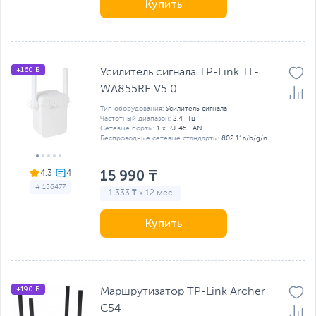
Купить
+160 Б
Усилитель сигнала TP-Link TL-
WA855RE V5.0
Тип оборудования:
Усилитель сигнала
Частотный диапазон:
2.4 ГГц
Сетевые порты:
1 x RJ-45 LAN
Беспроводные сетевые стандарты:
802.11a/b/g/n
15 990 ₸
4.3
# 156477
1 333 ₸ x 12 мес
Купить
+190 Б
Маршрутизатор TP-Link Archer
C54