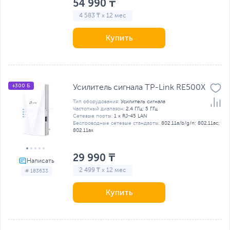
54 990 ₸
4 583 ₸ x 12 мес
Купить
+300 Б
Усилитель сигнала TP-Link RE500X
Тип оборудования:
Усилитель сигнала
Частотный диапазон:
2.4 ГГц; 5 ГГц
Сетевые порты:
1 x RJ-45 LAN
Беспроводные сетевые стандарты:
802.11a/b/g/n; 802.11ac;
802.11ax
29 990 ₸
2 499 ₸ x 12 мес
# 183633
Купить