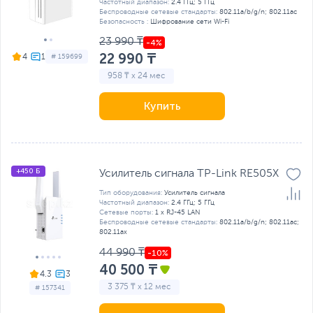
Частотный диапазон:
2.4 ГГц; 5 ГГц
Беспроводные сетевые стандарты:
802.11a/b/g/n; 802.11ac
Безопасность :
Шифрование сети Wi-Fi
23 990 ₸
22 990 ₸
4
# 159699
958 ₸ x 24 мес
Купить
+450 Б
Усилитель сигнала TP-Link RE505X
Тип оборудования:
Усилитель сигнала
Частотный диапазон:
2.4 ГГц; 5 ГГц
Сетевые порты:
1 x RJ-45 LAN
Беспроводные сетевые стандарты:
802.11a/b/g/n; 802.11ac;
802.11ax
44 990 ₸
40 500 ₸
4.3
3 375 ₸ x 12 мес
# 157341