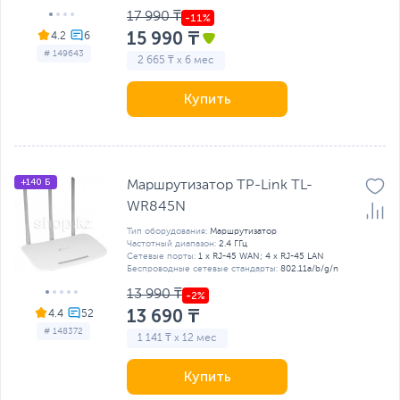
17 990 ₸
15 990 ₸
4.2
# 149643
2 665 ₸ x 6 мес
Купить
+140 Б
Маршрутизатор TP-Link TL-
WR845N
Тип оборудования:
Маршрутизатор
Частотный диапазон:
2.4 ГГц
Сетевые порты:
1 x RJ-45 WAN; 4 x RJ-45 LAN
Беспроводные сетевые стандарты:
802.11a/b/g/n
13 990 ₸
13 690 ₸
4.4
# 148372
1 141 ₸ x 12 мес
Купить