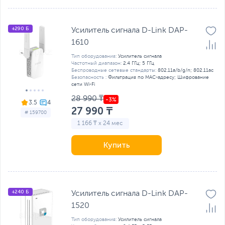
+290 Б
Усилитель сигнала D-Link DAP-
1610
Тип оборудования:
Усилитель сигнала
Частотный диапазон:
2.4 ГГц; 5 ГГц
Беспроводные сетевые стандарты:
802.11a/b/g/n; 802.11ac
Безопасность :
Фильтрация по MAC-адресу; Шифрование
сети Wi-Fi
28 990 ₸
3.5
27 990 ₸
# 159700
1 166 ₸ x 24 мес
Купить
+240 Б
Усилитель сигнала D-Link DAP-
1520
Тип оборудования:
Усилитель сигнала