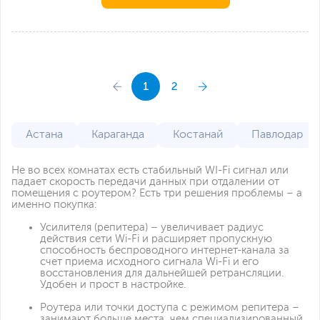
1
2
Астана
Караганда
Костанай
Павлодар
Не во всех комнатах есть стабильный WI-Fi сигнал или
падает скорость передачи данных при отдалении от
помещения с роутером? Есть три решения проблемы – а
именно покупка:
Усилителя (репитера) – увеличивает радиус
действия сети Wi-Fi и расширяет пропускную
способность беспроводного интернет-канала за
счет приема исходного сигнала Wi-Fi и его
восстановления для дальнейшей ретрансляции.
Удобен и прост в настройке.
Роутера или точки доступа с режимом репитера –
занимают больше места, чем специализированный