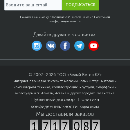
ПОДПИСАТЬСЯ
5 ГГц режим – реже используется, поэтому меньше
подвержен помехам со стороны других устройств,
Нажимая на кнопку "Подписаться", я соглашаюсь с
Политикой
но дальность у этого режима меньше.
конфиденциальности
Антенны
Давайте дружить в соцсетях!
Чем больше антенн – тем лучше. А еще хорошо, когда они
съемные, что позволит заменить их на другие с большим
усилением сигнала.
Питание
Усилители сигнала работают, как правило, от
электросети, но есть также с питанием от USB – их
можно использовать, подключив к ноутбуку.
© 2007—
2026
ТОО «Белый Ветер KZ»
Интернет-площадка "Интернет-магазин Белый Ветер". Бытовая и
Порты и разъемы
компьютерная техника, комплектующие, ноутбуки, смартфоны и
аксессуары в гг. Алматы, Астана и других городах Казахстана.
Усилители Wi-Fi могут быть оснащены Ethernet портами,
которые позволят подключать к ним проводные
Публичный договор
Политика
устройства, которые не имеют поддержки сети Wi-Fi.
конфиденциальности
Карта сайта
Как выбрать антенну для
Мы доставили заказов
усиления
Wi
-
Fi
?