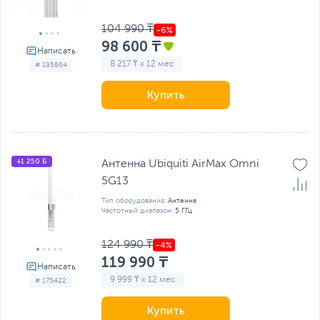
104 990 ₸
98 600 ₸
8 217 ₸ x 12 мес
# 195664
Купить
+1 250 Б
Антенна Ubiquiti AirMax Omni
5G13
Тип оборудования:
Антенна
Частотный диапазон:
5 ГГц
124 990 ₸
119 990 ₸
9 999 ₸ x 12 мес
# 175422
Купить