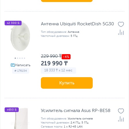
+2 300 Б
Антенна Ubiquiti RocketDish 5G30
Тип оборудования:
Антенна
Частотный диапазон:
5 ГГц
229 990 ₸
219 990 ₸
18 333 ₸ x 12 мес
# 176154
Купить
+650 Б
Усилитель сигнала Asus RP-BE58
Тип оборудования:
Усилитель сигнала
Частотный диапазон:
2.4 ГГц; 5 ГГц
Сетевые порты:
1 x RJ-45 LAN