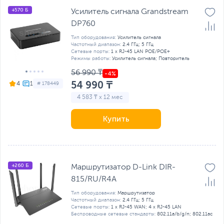
+570 Б
Усилитель сигнала Grandstream
DP760
Тип оборудования:
Усилитель сигнала
Частотный диапазон:
2.4 ГГц; 5 ГГц
Сетевые порты:
1 x RJ-45 LAN POE/POE+
Режимы работы:
Усилитель сигнала; Повторитель
56 990 ₸
54 990 ₸
4
# 178449
4 583 ₸ x 12 мес
Купить
+260 Б
Маршрутизатор D-Link DIR-
815/RU/R4A
Тип оборудования:
Маршрутизатор
Частотный диапазон:
2.4 ГГц; 5 ГГц
Сетевые порты:
1 x RJ-45 WAN; 4 x RJ-45 LAN
Беспроводные сетевые стандарты:
802.11a/b/g/n; 802.11ac