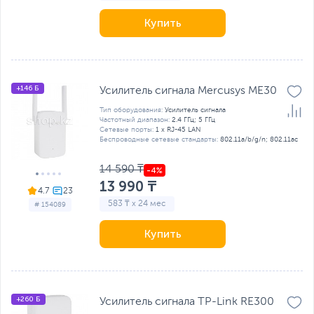
Купить
+146 Б
Усилитель сигнала Mercusys ME30
Тип оборудования:
Усилитель сигнала
Частотный диапазон:
2.4 ГГц; 5 ГГц
Сетевые порты:
1 x RJ-45 LAN
Беспроводные сетевые стандарты:
802.11a/b/g/n; 802.11ac
14 590 ₸
13 990 ₸
4.7
583 ₸ x 24 мес
# 154089
Купить
+260 Б
Усилитель сигнала TP-Link RE300