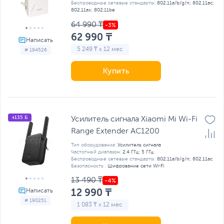
Беспроводные сетевые стандарты:
802.11a/b/g/n; 802.11ac;
802.11ax; 802.11be
64 990 ₸
62 990 ₸
5 249 ₸ x 12 мес
# 194526
Купить
+135 Б
Усилитель сигнала Xiaomi Mi Wi-Fi
Range Extender AC1200
Тип оборудования:
Усилитель сигнала
Частотный диапазон:
2.4 ГГц; 5 ГГц
Беспроводные сетевые стандарты:
802.11a/b/g/n; 802.11ac
Безопасность :
Шифрование сети Wi-Fi
13 490 ₸
12 990 ₸
# 190251
1 083 ₸ x 12 мес