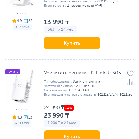
Беспроводные сетевые стандарты:
802.11a/b/g/n
Безопасность :
Шифрование сети Wi-Fi
13 990 ₸
4.9
# 138495
583 ₸ x 24 мес
Купить
+250 Б
Усилитель сигнала TP-Link RE305
Тип оборудования:
Усилитель сигнала
Частотный диапазон:
2.4 ГГц; 5 ГГц
Сетевые порты:
1 x RJ-45 LAN
Беспроводные сетевые стандарты:
802.11a/b/g/n; 802.11ac
24 990 ₸
23 990 ₸
4.8
1 000 ₸ x 24 мес
# 127255
Купить