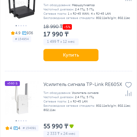
Тип оборудования:
Маршрутизатор
Частотный диапазон:
2.4 ГГц; 5 ГГц
Сетевые порты:
1 x RJ-45 WAN; 4 x RJ-45 LAN
Беспроводные сетевые стандарты:
802.11a/b/g/n; 802.11ac
18 990 ₸
17 990 ₸
4.9
# 154954
1 499 ₸ x 12 мес
Купить
+560 Б
Усилитель сигнала TP-Link RE605X
Тип оборудования:
Усилитель сигнала
Частотный диапазон:
2.4 ГГц; 5 ГГц
Сетевые порты:
1 x RJ-45 LAN
Беспроводные сетевые стандарты:
802.11a/b/g/n; 802.11ac;
802.11ax
55 990 ₸
4
# 154091
2 333 ₸ x 24 мес