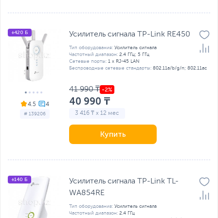
+420 Б
Усилитель сигнала TP-Link RE450
Тип оборудования:
Усилитель сигнала
Частотный диапазон:
2.4 ГГц; 5 ГГц
Сетевые порты:
1 x RJ-45 LAN
Беспроводные сетевые стандарты:
802.11a/b/g/n; 802.11ac
41 990 ₸
40 990 ₸
4.5
3 416 ₸ x 12 мес
# 139206
Купить
+140 Б
Усилитель сигнала TP-Link TL-
WA854RE
Тип оборудования:
Усилитель сигнала
Частотный диапазон:
2.4 ГГц