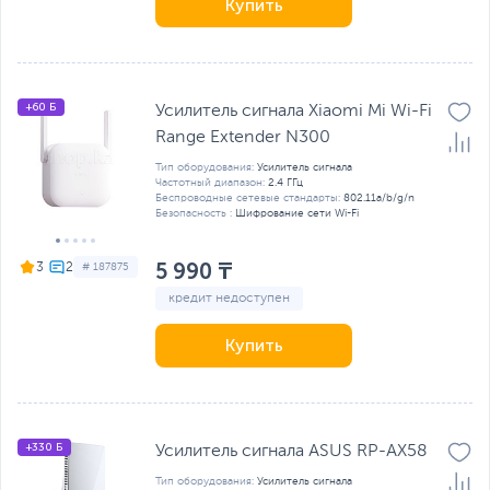
Купить
+60 Б
Усилитель сигнала Xiaomi Mi Wi-Fi
Range Extender N300
Тип оборудования:
Усилитель сигнала
Частотный диапазон:
2.4 ГГц
Беспроводные сетевые стандарты:
802.11a/b/g/n
Безопасность :
Шифрование сети Wi-Fi
5 990 ₸
3
# 187875
кредит недоступен
Купить
+330 Б
Усилитель сигнала ASUS RP-AX58
Тип оборудования:
Усилитель сигнала