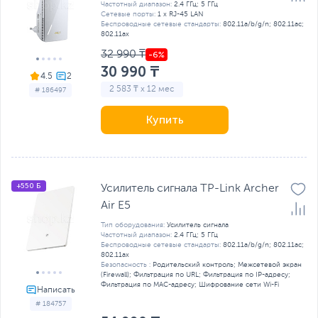
Частотный диапазон:
2.4 ГГц; 5 ГГц
Сетевые порты:
1 x RJ-45 LAN
Беспроводные сетевые стандарты:
802.11a/b/g/n; 802.11ac;
802.11ax
32 990 ₸
30 990 ₸
4.5
2 583 ₸ x 12 мес
# 186497
Купить
+550 Б
Усилитель сигнала TP-Link Archer
Air E5
Тип оборудования:
Усилитель сигнала
Частотный диапазон:
2.4 ГГц; 5 ГГц
Беспроводные сетевые стандарты:
802.11a/b/g/n; 802.11ac;
802.11ax
Безопасность :
Родительский контроль; Межсетевой экран
(Firewall); Фильтрация по URL; Фильтрация по IP-адресу;
Фильтрация по MAC-адресу; Шифрование сети Wi-Fi
# 184757