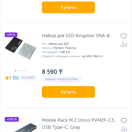
Купить
+86 Б
Набор для SSD Kingston SNA-B
Тип:
Набор для SSD
Корпус:
Металл; Пластик
Интерфейс:
USB 2.0
Скорость передачи данных:
до 480 Мбит/с
8 590 ₸
5
# 153653
кредит недоступен
Купить
+160 Б
Mobile Rack M.2 Orico PVM2F-C3,
USB Type-C, Gray