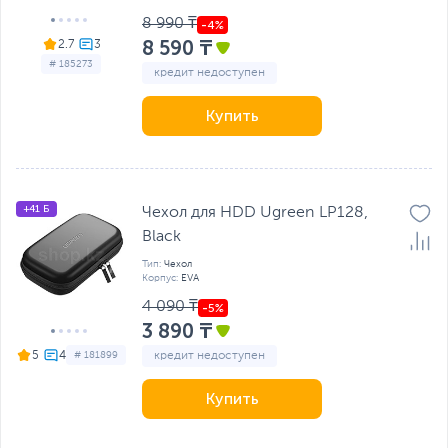
8 990 ₸
8 590 ₸
2.7
# 185273
кредит недоступен
Купить
+41 Б
Чехол для HDD Ugreen LP128,
Black
Тип:
Чехол
Корпус:
EVA
4 090 ₸
3 890 ₸
кредит недоступен
5
# 181899
Купить