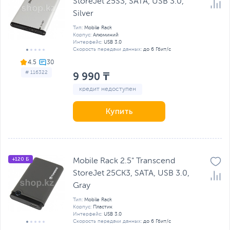
StoreJet 25S3, SATA, USB 3.0,
Silver
Тип:
Mobile Rack
Корпус:
Алюминий
Интерфейс:
USB 3.0
Скорость передачи данных:
до 6 Гбит/с
4.5
# 116322
9 990 ₸
кредит недоступен
Купить
+120 Б
Mobile Rack 2.5" Transcend
StoreJet 25CK3, SATA, USB 3.0,
Gray
Тип:
Mobile Rack
Корпус:
Пластик
Интерфейс:
USB 3.0
Скорость передачи данных:
до 6 Гбит/с