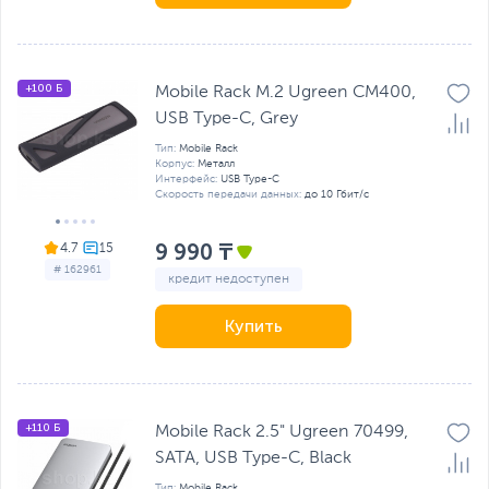
+100 Б
Mobile Rack M.2 Ugreen CM400,
USB Type-C, Grey
Тип:
Mobile Rack
Корпус:
Металл
Интерфейс:
USB Type-C
Скорость передачи данных:
до 10 Гбит/с
9 990 ₸
4.7
# 162961
кредит недоступен
Купить
+110 Б
Mobile Rack 2.5" Ugreen 70499,
SATA, USB Type-C, Black
Тип:
Mobile Rack