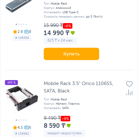
Тип:
Mobile Rack
Корпус:
Алюминий
Интерфейс:
USB Type-C
Скорость передачи данных:
до 5 Гбит/с
15 990 ₸
14 990 ₸
2.8
# 146599
625 ₸ x 24 мес
Купить
+95 Б
Mobile Rack 3.5" Orico 1106SS,
SATA, Black
Тип:
Mobile Rack
Корпус:
Металл; Пластик
Интерфейс:
SATA
9 490 ₸
8 590 ₸
4.5
кредит недоступен
# 138992