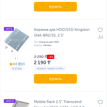
Купить
+23 Б
Корзина для HDD/SSD Kingston
SNA-BR2/35, 2.5"
Тип:
Корзина для HDD
Корпус:
Металл
2 290 ₸
2 190 ₸
4.8
кредит недоступен
# 97286
Купить
+100 Б
Mobile Rack 2.5" Transcend