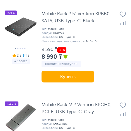
+96 Б
Mobile Rack 2.5" Vention KPBB0,
SATA, USB Type-C, Black
Тип:
Mobile Rack
Корпус:
Пластик
Интерфейс:
USB Type-C
Скорость передачи данных:
до 6 Гбит/с
9 590 ₸
8 990 ₸
2.3
# 180625
кредит недоступен
Купить
+110 Б
Mobile Rack M.2 Vention KPGH0,
PCI-E, USB Type-C, Gray
Тип:
Mobile Rack
Корпус:
Алюминий
Интерфейс:
USB Type-C