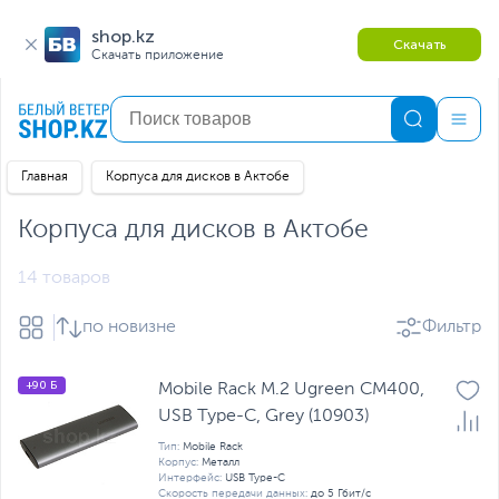
shop.kz
Скачать
Скачать приложение
Главная
Корпуса для дисков в Актобе
Корпуса для дисков в Актобе
14 товаров
по новизне
Фильтр
+90 Б
Mobile Rack M.2 Ugreen CM400,
USB Type-C, Grey (10903)
Тип:
Mobile Rack
Корпус:
Металл
Интерфейс:
USB Type-C
Скорость передачи данных:
до 5 Гбит/с