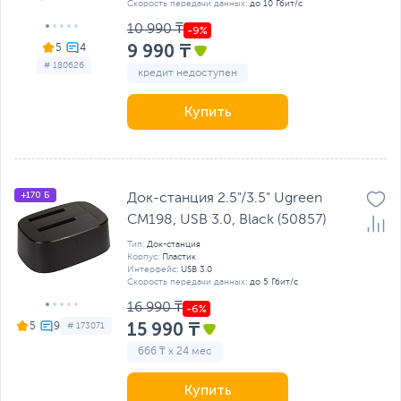
Скорость передачи данных:
до 10 Гбит/с
10 990 ₸
9 990 ₸
5
# 180626
кредит недоступен
Купить
+170 Б
Док-станция 2.5"/3.5" Ugreen
CM198, USB 3.0, Black (50857)
Тип:
Док-станция
Корпус:
Пластик
Интерфейс:
USB 3.0
Скорость передачи данных:
до 5 Гбит/с
16 990 ₸
15 990 ₸
5
# 173071
666 ₸ x 24 мес
Купить