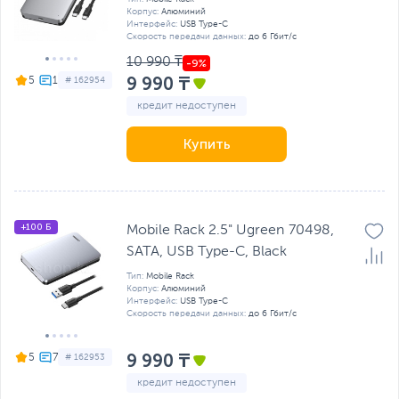
Корпус:
Алюминий
Интерфейс:
USB Type-C
Скорость передачи данных:
до 6 Гбит/с
10 990 ₸
9 990 ₸
5
# 162954
кредит недоступен
Купить
+100 Б
Mobile Rack 2.5" Ugreen 70498,
SATA, USB Type-C, Black
Тип:
Mobile Rack
Корпус:
Алюминий
Интерфейс:
USB Type-C
Скорость передачи данных:
до 6 Гбит/с
9 990 ₸
5
# 162953
кредит недоступен