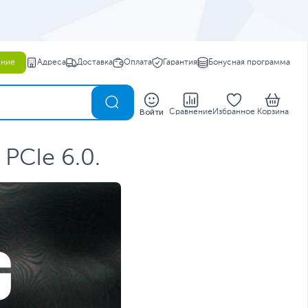
ение
Адреса
Доставка
Оплата
Гарантия
Бонусная программа
0
Войти
Сравнение
Избранное
Корзина
PCIe 6.0.