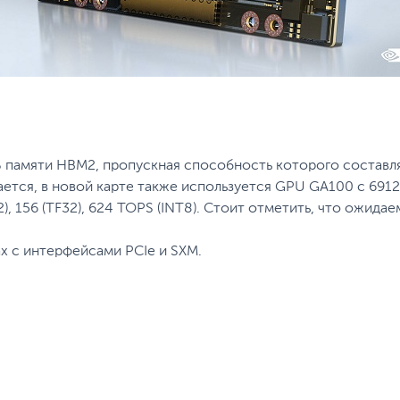
 памяти НВМ2, пропускная способность которого составляе
дается, в новой карте также используется GРU GА100 с 69
2), 156 (TF32), 624 ТОРS (INТ8). Стоит отметить, что ожид
ах с интерфейсами PCIe и SXM.