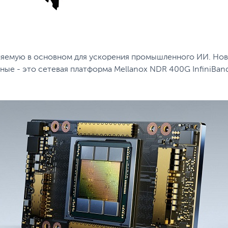
яемую в основном для ускорения промышленного ИИ. Новы
ьные - это сетевая платформа Меllаnох NDR 400G InfiniВаn