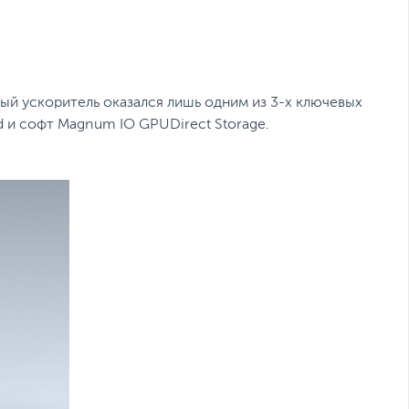
й ускоритель оказался лишь одним из 3-х ключевых
d и софт Маgnum IО GРUDirесt Stоrаgе.