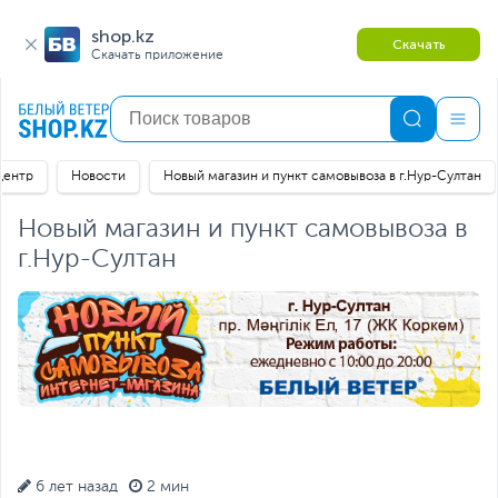
shop.kz
Скачать
Скачать приложение
центр
Новости
Новый магазин и пункт самовывоза в г.Нур-Султан
Новый магазин и пункт самовывоза в
г.Нур-Султан
6 лет назад
2 мин