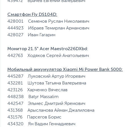
439472 Врачев Евгений Валерьевич
Смартфон Fly DS104D:
428001 Семенов Руслан Николаевич
444923 Ибраев Темирлан Арманович
428027 Иван Гагарин
Монитор 21.5" Acer Maestro226DXbd:
442763 Ходяков Сергей Анатольевич
Мобильный аккумулятор Xiaomi Mi Power Bank 5000:
445287 Луковский Артур Игоревич
432281 Шутова Татьяна Валерьевна
423126 Харченко Вячеслав
448238 Batyr Massalim
442547 Эльмес Дмитрий Яремович
431368 Арысланова Айман Джалиловна
431576 Парсегов Борис
434320 Ян Вадим Геннадиевич