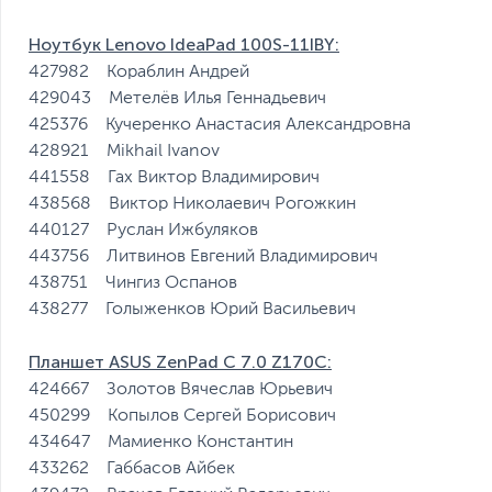
Ноутбук Lenovo IdeaPad 100S-11IBY:
427982 Кораблин Андрей
429043 Метелёв Илья Геннадьевич
425376 Кучеренко Анастасия Александровна
428921 Mikhail Ivanov
441558 Гах Виктор Владимирович
438568 Виктор Николаевич Рогожкин
440127 Руслан Ижбуляков
443756 Литвинов Евгений Владимирович
438751 Чингиз Оспанов
438277 Голыженков Юрий Васильевич
Планшет ASUS ZenPad C 7.0 Z170C:
424667 Золотов Вячеслав Юрьевич
450299 Копылов Сергей Борисович
434647 Мамиенко Константин
433262 Габбасов Айбек