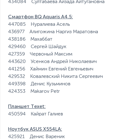
434084 Султабаева Айзада Айтугановна
Смартфон BQ Aquaris A4.5:
447085 Нуралиева Асель
436977 Алигожина Наргиз Маратовна
438186 Махаббат
429460 Сергей Шайдук
427359 Червоный Максим
443620 Усенков Андрей Николаевич
441256 Хаймин Евгений Евгеньевич
429532 Ковалевский Никита Сергеевич
449398 Денис Кузьминов
424353 Makarov Petr
Планшет Texet:
450594 Кайрат Галиев
Ноутбук ASUS X554LA:
425921 Денис Вареник