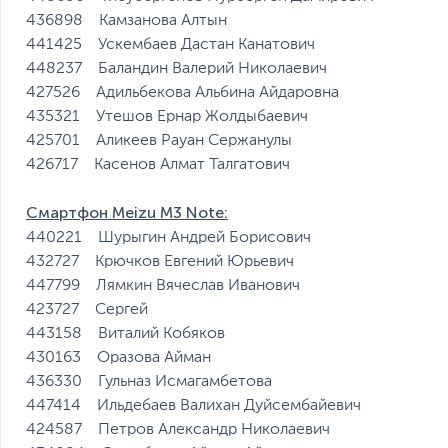
436898 Камзанова Алтын
441425 Ускембаев Дастан Канатович
448237 Баландин Валерий Николаевич
427526 Адильбекова Альбина Айдаровна
435321 Утешов Ернар Жолдыбаевич
425701 Аликеев Рауан Сержанулы
426717 Касенов Алмат Талгатович
Смартфон Meizu M3 Note:
440221 Шурыгин Андрей Борисович
432727 Крючков Евгений Юрьевич
447799 Лямкин Вячеслав Иванович
423727 Сергей
443158 Виталий Кобяков
430163 Оразова Айман
436330 Гульназ Исмагамбетова
447414 Ильдебаев Валихан Дуйсембайевич
424587 Петров Александр Николаевич