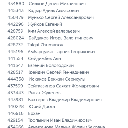
434880 Силков Денис Михаилович
445343 Кадыр Адиль Алмасович
450479 Мунько Сергей Александрович
442296 Жуйков Евгений
428759 Ким Алексей валерьевич
428024 Байдаков Игорь Валентинович
428772 Talgat Zhumanov
445196 Амбарцумян Гарник Генрикович
441554 Сейдимбек Аян
441347 Евгений Вологодский
428517 Крейдич Сергей Геннадиевич
444338 Искаков Бекжан Серикулы
437599 Сейтказинов Саяхат Жомартович
433443 Ринат Жукенов
443981 Бахтерев Владимир Владимирович
440228 Юрий Дрога
446816 Ерхан
429154 Тропынин Иван Владимирович
434966 Алимханова Мадина Жулдызбековна