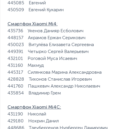
445085 Евгений
450509 Евгений Кукарин
Смартфон Xiaomi Mi4
:
435736 Укенов Данияр Есболович
448157 Акрамов Ержан Серикович
450023 Витулёва Елизавета Сергеевна
449391 Четырко Сергей Валерьевич
432101 Роговой Муса Исаевич
431160 Махмуд
445317 Силянкова Марина Александровна
428828 Тихонов Станислав Игоревич
441760 Пашкевич Александр Николаевич
435854 Владимир Грем
Смартфон Xiaomi Mi4С:
431190 Николай
429180 Нохрин Данил
448686 Тлеубергенов Нурберген Дамирович