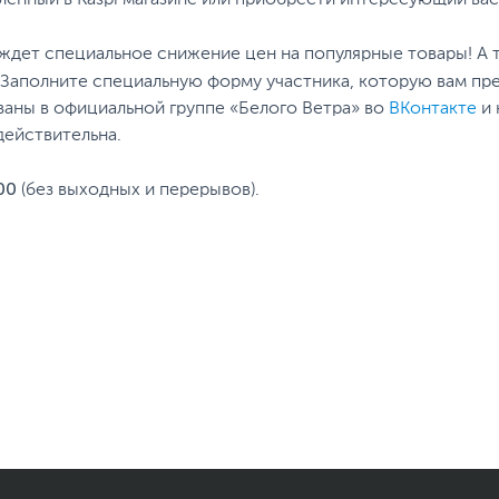
ленный в Kaspi магазине или приобрести интересующий вас
ждет специальное снижение цен на популярные товары! А т
! Заполните специальную форму участника, которую вам пр
ованы в официальной группе «Белого Ветра» во
ВКонтакте
и 
действительна.
00
(без выходных и перерывов).