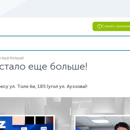
Скачать прилож
о еще больше!
 стало еще больше!
су ул. Толе би, 185 (угол ул. Ауэзова)
!