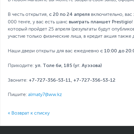
В новом магазине вы можете забрать свой заказ, оформ
с 20 по 24 апреля
В честь открытия,
включительно, вас 
выиграть планшет Prestigio
000 тенге, у вас есть шанс
который пройдет 25 апреля (результаты будут опублик
участие только физические лица, в кредит акция также 
с 10:00 до 20:
Наши двери открыты для вас ежедневно
ул. Толе би, 185 (уг. Ауэзова)
Приходите:
+7-727-356-53-11, +7-727-356-53-12
Звоните:
Пишите:
almaty7@ww.kz
« Возврат к списку