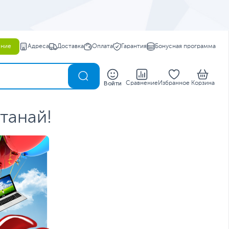
ение
Адреса
Доставка
Оплата
Гарантия
Бонусная программа
0
Войти
Сравнение
Избранное
Корзина
танай!