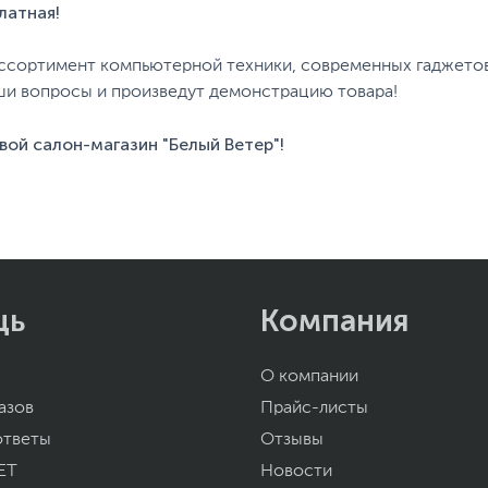
латная!
ссортимент компьютерной техники, современных гаджетов
ши вопросы и произведут демонстрацию товара!
вой салон-магазин "Белый Ветер"!
щь
Компания
О компании
азов
Прайс-листы
ответы
Отзывы
ET
Новости