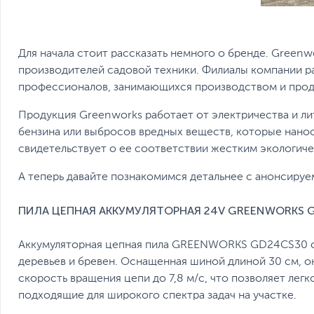
Для начала стоит рассказать немного о бренде. Green
производителей садовой техники. Филиалы компании р
профессионалов, занимающихся производством и прод
Продукция Greenworks работает от электричества и лит
бензина или выбросов вредных веществ, которые нано
свидетельствует о ее соответствии жестким экологич
А теперь давайте познакомимся детальнее с анонсиру
ПИЛА ЦЕПНАЯ АККУМУЛЯТОРНАЯ 24V GREENWORKS GD
Аккумуляторная цепная пила GREENWORKS GD24CS30 с 
деревьев и бревен. Оснащенная шиной длиной 30 см, 
скорость вращения цепи до 7,8 м/с, что позволяет легк
подходящие для широкого спектра задач на участке.