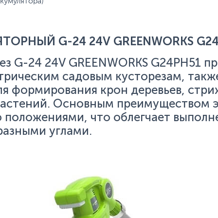
ккумулятора)
ТОРНЫЙ G-24 24V GREENWORKS G24
ез G-24 24V GREENWORKS G24PH51 пр
трическим садовым кусторезам, такж
я формирования крон деревьев, стри
растений. Основным преимуществом э
 положениями, что облегчает выполне
разными углами.