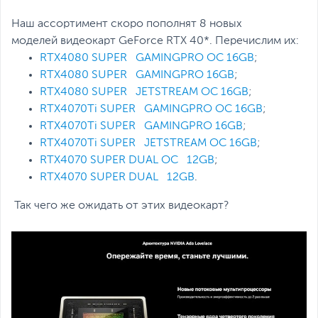
Наш ассортимент скоро пополнят 8 новых
моделей видеокарт GeForce RTX 40*. Перечислим их:
RTX4080 SUPER GAMINGPRO OC 16GB
;
RTX4080 SUPER GAMINGPRO 16GB
;
RTX4080 SUPER JETSTREAM OC 16GB
;
RTX4070Ti SUPER GAMINGPRO OC 16GB
;
RTX4070Ti SUPER GAMINGPRO 16GB
;
RTX4070Ti SUPER JETSTREAM OC 16GB
;
RTX4070 SUPER DUAL OC 12GB
;
RTX4070 SUPER DUAL 12GB
.
Так чего же ожидать от этих видеокарт?