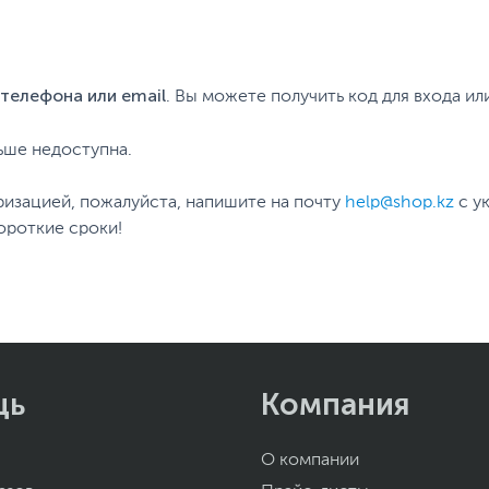
телефона или email
. Вы можете получить код для входа ил
ьше недоступна.
ризацией, пожалуйста, напишите на почту
help@shop.kz
с у
ороткие сроки!
щь
Компания
О компании