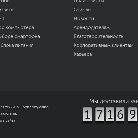
азов
Прайс-листы
ответы
Отзывы
ET
Новости
ор компьютера
Арендодателям
ыборе смартфона
Благотворительность
 блока питания
Корпоративным клиентам
Карьера
Мы доставили за
ная техника, комплектующие,
азахстана.
рта сайта