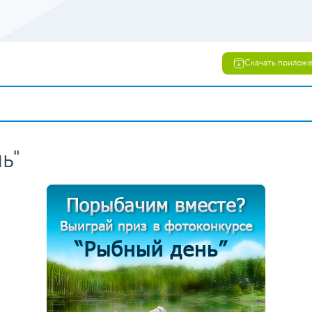
Скачать прилож
ь"