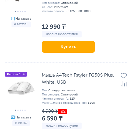
Тип сенсора:
Оптический
Сенсор:
PixArt3325
Частота опроса, Гц:
125; 500; 1000
# 167733...
12 990 ₸
кредит недоступен
Купить
Кешбэк 15%
Мышь A4Tech Fstyler FG50S Plus,
White, USB
Тип:
Стандартная мышь
Тип сенсора:
Оптический
Частота опроса, Гц:
125
Максимальное разрешение, dpi:
3200
6 990 ₸
6 590 ₸
# 191667
кредит недоступен