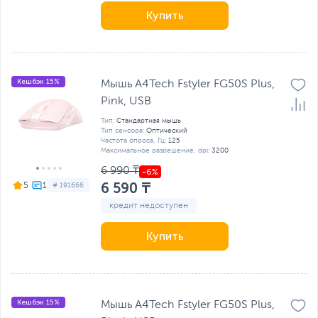
Купить
Кешбэк 15%
Мышь A4Tech Fstyler FG50S Plus,
Pink, USB
Тип:
Стандартная мышь
Тип сенсора:
Оптический
Частота опроса, Гц:
125
Максимальное разрешение, dpi:
3200
6 990 ₸
6 590 ₸
5
# 191666
кредит недоступен
Купить
Кешбэк 15%
Мышь A4Tech Fstyler FG50S Plus,