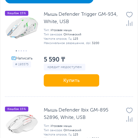
Кешбэк 15%
Мышь Defender Trigger GM-934,
White, USB
Тип:
Игровая мышь
Тип сенсора:
Оптический
Частота опроса, Гц:
125
Максимальное разрешение, dpi:
3200
5 590 ₸
# 195575
кредит недоступен
Купить
Кешбэк 15%
Мышь Defender Ibix GM-895
52896, White, USB
Тип:
Игровая мышь
Тип сенсора:
Оптический
Частота опроса, Гц:
125