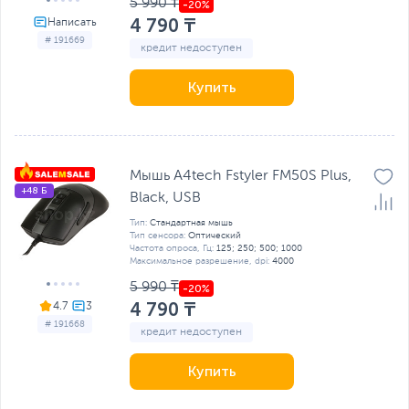
5 990 ₸
4 790 ₸
# 191669
кредит недоступен
Купить
Мышь A4tech Fstyler FM50S Plus,
+48 Б
Black, USB
Тип:
Стандартная мышь
Тип сенсора:
Оптический
Частота опроса, Гц:
125; 250; 500; 1000
Максимальное разрешение, dpi:
4000
5 990 ₸
4 790 ₸
4.7
# 191668
кредит недоступен
Купить