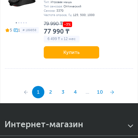
Тип:
Игровая мышь
Тип сенсора:
Оптический
Сенсор:
3370
Частота опроса, Гц:
125; 500; 1000
79 990 ₸
77 990 ₸
5
# 189858
6 499 ₸ x 12 мес
Купить
1
2
3
4
...
10
Интернет-магазин