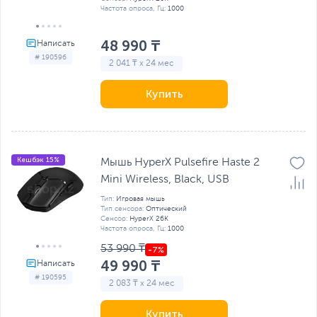
Частота опроса, Гц:
1000
48 990 ₸
# 190596
2 041 ₸ x 24 мес
Купить
Кешбэк 15%
Мышь HyperX Pulsefire Haste 2
Mini Wireless, Black, USB
Тип:
Игровая мышь
Тип сенсора:
Оптический
Сенсор:
HyperX 26K
Частота опроса, Гц:
1000
53 990 ₸
49 990 ₸
# 190595
2 083 ₸ x 24 мес
Купить