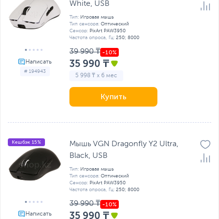
White, USB
Тип:
Игровая мышь
Тип сенсора:
Оптический
Сенсор:
PixArt PAW3950
Частота опроса, Гц:
250; 8000
39 990 ₸
35 990 ₸
# 194943
5 998 ₸ x 6 мес
Купить
Кешбэк 15%
Мышь VGN Dragonfly Y2 Ultra,
Black, USB
Тип:
Игровая мышь
Тип сенсора:
Оптический
Сенсор:
PixArt PAW3950
Частота опроса, Гц:
250; 8000
39 990 ₸
35 990 ₸