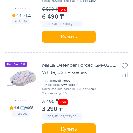
Максимальное разрешение, dpi:
3200
6 590 ₸
6 490 ₸
4.4
# 195162
кредит недоступен
Купить
Кешбэк 15%
Мышь Defender Forced GM-020L,
White, USB + коврик
Тип:
Игровой набор
Тип сенсора:
Оптический
Максимальное разрешение, dpi:
3200
Ускорение, g :
16
3 490 ₸
3 290 ₸
4.6
# 195165
кредит недоступен
Купить