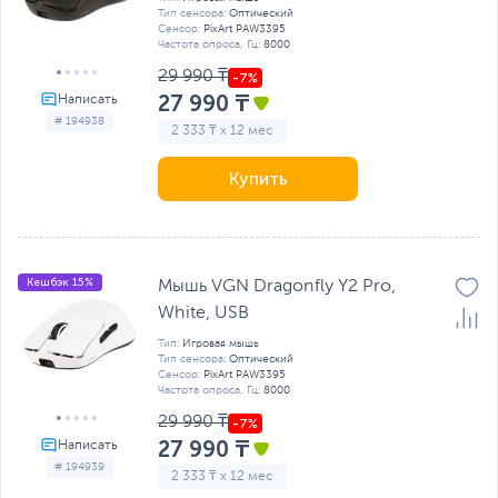
Тип сенсора:
Оптический
Сенсор:
PixArt PAW3395
Частота опроса, Гц:
8000
29 990 ₸
27 990 ₸
# 194938
2 333 ₸ x 12 мес
Купить
Кешбэк 15%
Мышь VGN Dragonfly Y2 Pro,
White, USB
Тип:
Игровая мышь
Тип сенсора:
Оптический
Сенсор:
PixArt PAW3395
Частота опроса, Гц:
8000
29 990 ₸
27 990 ₸
# 194939
2 333 ₸ x 12 мес