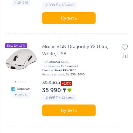
# 194940
2 999 ₸ x 12 мес
Купить
Кешбэк 15%
Мышь VGN Dragonfly Y2 Ultra,
White, USB
Тип:
Игровая мышь
Тип сенсора:
Оптический
Сенсор:
PixArt PAW3950
Частота опроса, Гц:
250; 8000
39 990 ₸
35 990 ₸
# 194941
2 999 ₸ x 12 мес
Купить