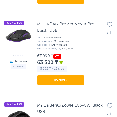
Кешбэк 15%
Мышь Dark Project Novus Pro,
Black, USB
Тип:
Игровая мышь
Тип сенсора:
Оптический
Сенсор:
PixArt PAW3395
Частота опроса, Гц:
125; 8000
67 990 ₸
63 500 ₸
# 189857
5 292 ₸ x 12 мес
Купить
Кешбэк 15%
Мышь BenQ Zowie EC3-CW, Black,
USB