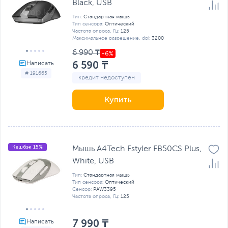
Black, USB
Тип:
Стандартная мышь
Тип сенсора:
Оптический
Частота опроса, Гц:
125
Максимальное разрешение, dpi:
3200
6 990 ₸
6 590 ₸
# 191665
кредит недоступен
Купить
Кешбэк 15%
Мышь A4Tech Fstyler FB50CS Plus,
White, USB
Тип:
Стандартная мышь
Тип сенсора:
Оптический
Сенсор:
PAW3395
Частота опроса, Гц:
125
7 990 ₸