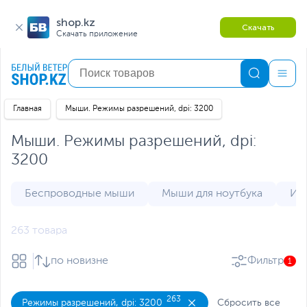
shop.kz
Скачать
Скачать приложение
Главная
Мыши. Режимы разрешений, dpi: 3200
Мыши. Режимы разрешений, dpi:
3200
Беспроводные мыши
Мыши для ноутбука
Иг
263 товара
по новизне
Фильтр
1
263
Режимы разрешений, dpi: 3200
Сбросить все