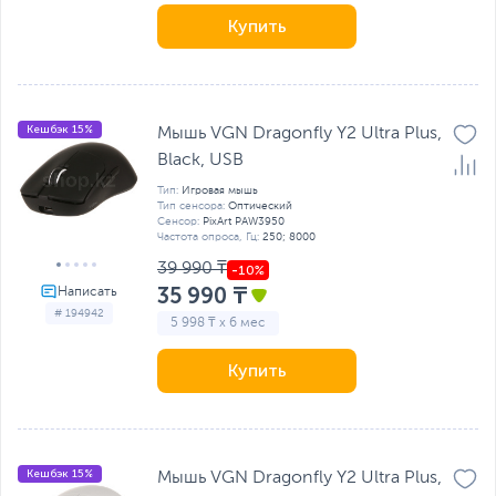
Купить
Кешбэк 15%
Мышь VGN Dragonfly Y2 Ultra Plus,
Black, USB
Тип:
Игровая мышь
Тип сенсора:
Оптический
Сенсор:
PixArt PAW3950
Частота опроса, Гц:
250; 8000
39 990 ₸
35 990 ₸
# 194942
5 998 ₸ x 6 мес
Купить
Кешбэк 15%
Мышь VGN Dragonfly Y2 Ultra Plus,