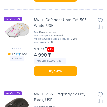
Кешбэк 15%
Мышь Defender Uran GM-503,
White, USB
Тип:
Игровая мышь
Тип сенсора:
Оптический
Максимальное разрешение, dpi:
3200
Ускорение, g :
10
5 490 ₸
4 990 ₸
4.4
# 195163
кредит недоступен
Купить
Кешбэк 15%
Мышь VGN Dragonfly Y2 Pro,
Black, USB
Тип:
Игровая мышь