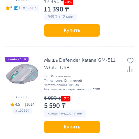
12 490 ₸
11 390 ₸
5
# 193314
949 ₸ x 12 мес
Купить
Кешбэк 15%
Мышь Defender Katana GM-511,
White, USB
Тип:
Игровая мышь
Тип сенсора:
Оптический
Частота опроса, Гц:
250
Максимальное разрешение, dpi:
3200
5 990 ₸
5 590 ₸
4.5
# 192564
кредит недоступен
Купить