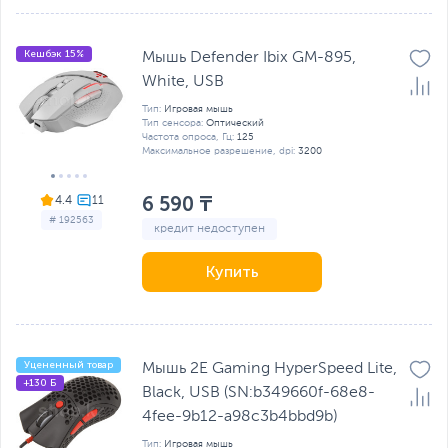
Кешбэк 15%
Мышь Defender Ibix GM-895,
White, USB
Тип:
Игровая мышь
Тип сенсора:
Оптический
Частота опроса, Гц:
125
Максимальное разрешение, dpi:
3200
6 590 ₸
4.4
# 192563
кредит недоступен
Купить
Уцененный товар
Мышь 2E Gaming HyperSpeed Lite,
+130 Б
Black, USB (SN:b349660f-68e8-
4fee-9b12-a98c3b4bbd9b)
Тип:
Игровая мышь