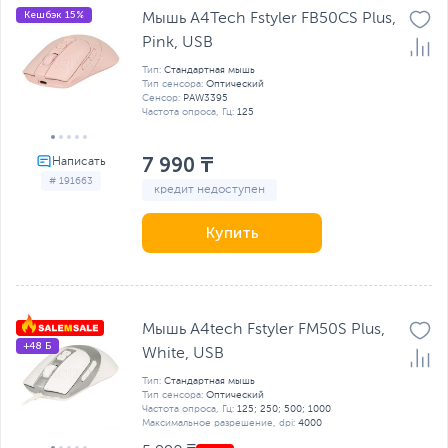
Кешбэк 15%
Мышь A4Tech Fstyler FB50CS Plus,
Pink, USB
Тип:
Стандартная мышь
Тип сенсора:
Оптический
Сенсор:
PAW3395
Частота опроса, Гц:
125
7 990 ₸
# 191663
кредит недоступен
Купить
Мышь A4tech Fstyler FM50S Plus,
+48 Б
White, USB
Тип:
Стандартная мышь
Тип сенсора:
Оптический
Частота опроса, Гц:
125; 250; 500; 1000
Максимальное разрешение, dpi:
4000