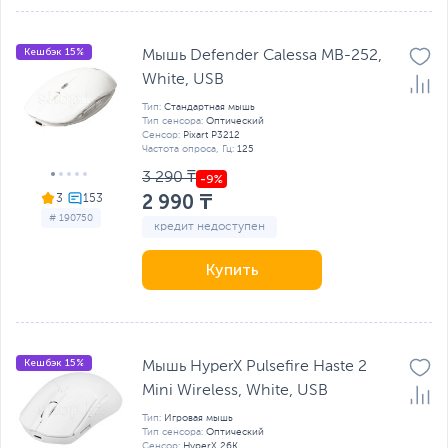
Кешбэк 15%
Мышь Defender Calessa MB-252,
White, USB
Тип:
Стандартная мышь
Тип сенсора:
Оптический
Сенсор:
Pixart P3212
Частота опроса, Гц:
125
3 290 ₸
2 990 ₸
3
# 190750
кредит недоступен
Купить
Кешбэк 15%
Мышь HyperX Pulsefire Haste 2
Mini Wireless, White, USB
Тип:
Игровая мышь
Тип сенсора:
Оптический
Сенсор:
HyperX 26K