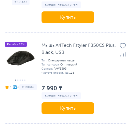
# 191664
кредит недоступен
Купить
Кешбэк 15%
Мышь A4Tech Fstyler FB50CS Plus,
Black, USB
Тип:
Стандартная мышь
Тип сенсора:
Оптический
Сенсор:
PAW3395
Частота опроса, Гц:
125
7 990 ₸
5
# 191662
кредит недоступен
Купить