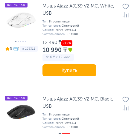
Кешбэк 15%
Мышь Ajazz AJ139 V2 MC, White,
USB
Тип:
Игровая мышь
Тип сенсора:
Оптический
Сенсор:
PixArt PAW3311
Частота опроса, Гц:
1000
12 490 ₸
10 990 ₸
5
# 193312
916 ₸ x 12 мес
Купить
Кешбэк 15%
Мышь Ajazz AJ139 V2 MC, Black,
USB
Тип:
Игровая мышь
Тип сенсора:
Оптический
Сенсор:
PixArt PAW3311
Частота опроса, Гц:
1000