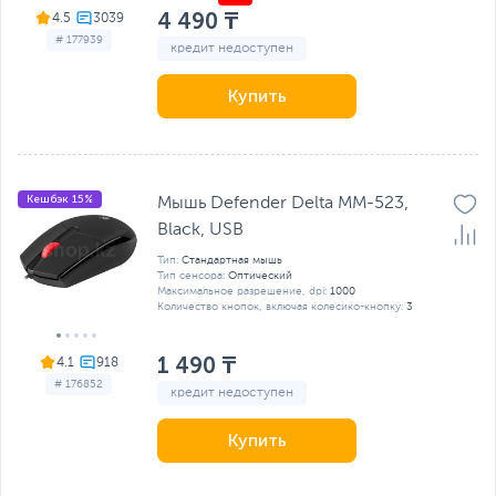
4 490 ₸
4.5
# 177939
кредит недоступен
Купить
Кешбэк 15%
Мышь Defender Delta MM-523,
Black, USB
Тип:
Стандартная мышь
Тип сенсора:
Оптический
Максимальное разрешение, dpi:
1000
Количество кнопок, включая колесико-кнопку:
3
1 490 ₸
4.1
# 176852
кредит недоступен
Купить