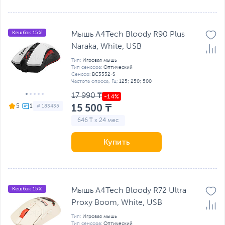
Кешбэк 15%
Мышь A4Tech Bloody R90 Plus
Naraka, White, USB
Тип:
Игровая мышь
Тип сенсора:
Оптический
Сенсор:
BC3332-S
Частота опроса, Гц:
125; 250; 500
17 990 ₸
15 500 ₸
5
# 183435
646 ₸ x 24 мес
Купить
Кешбэк 15%
Мышь A4Tech Bloody R72 Ultra
Proxy Boom, White, USB
Тип:
Игровая мышь
Тип сенсора:
Оптический