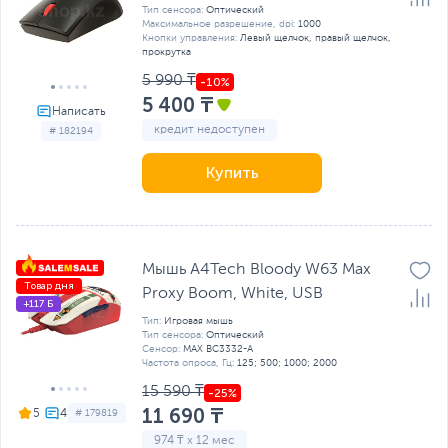
Тип сенсора:
Оптический
Максимальное разрешение, dpi:
1000
Кнопки управления:
Левый щелчок, правый щелчок,
прокрутка
5 990 ₸
5 400 ₸
кредит недоступен
# 182194
Купить
Мышь A4Tech Bloody W63 Max
Товар дня
Proxy Boom, White, USB
+117 Б
Тип:
Игровая мышь
Тип сенсора:
Оптический
Сенсор:
MAX BC3332-A
Частота опроса, Гц:
125; 500; 1000; 2000
15 590 ₸
11 690 ₸
5
# 179819
974 ₸ x 12 мес