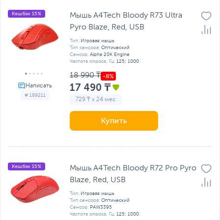
Кешбэк 15%
Мышь A4Tech Bloody R73 Ultra
Pyro Blaze, Red, USB
Тип:
Игровая мышь
Тип сенсора:
Оптический
Сенсор:
Alpha 20K Engine
Частота опроса, Гц:
125; 1000
18 990 ₸
17 490 ₸
# 189211
729 ₸ x 24 мес
Купить
Кешбэк 15%
Мышь A4Tech Bloody R72 Pro Pyro
Blaze, Red, USB
Тип:
Игровая мышь
Тип сенсора:
Оптический
Сенсор:
PAW3395
Частота опроса, Гц:
125; 1000