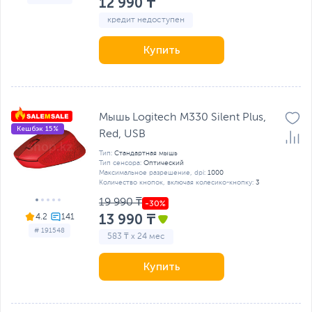
12 990 ₸
кредит недоступен
Купить
Мышь Logitech M330 Silent Plus,
Кешбэк 15%
Red, USB
Тип:
Стандартная мышь
Тип сенсора:
Оптический
Максимальное разрешение, dpi:
1000
Количество кнопок, включая колесико-кнопку:
3
19 990 ₸
13 990 ₸
4.2
# 191548
583 ₸ x 24 мес
Купить