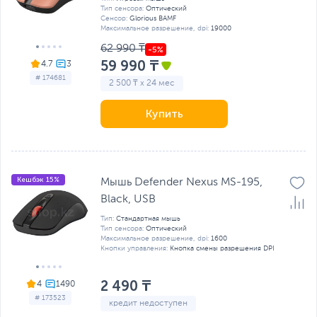
Тип сенсора:
Оптический
Сенсор:
Glorious BAMF
Максимальное разрешение, dpi:
19000
62 990 ₸
59 990 ₸
4.7
# 174681
2 500 ₸ x 24 мес
Купить
Кешбэк 15%
Мышь Defender Nexus MS-195,
Black, USB
Тип:
Стандартная мышь
Тип сенсора:
Оптический
Максимальное разрешение, dpi:
1600
Кнопки управления:
Кнопка смены разрешения DPI
2 490 ₸
4
# 173523
кредит недоступен