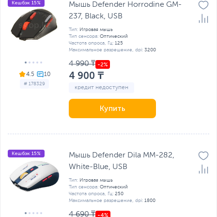
Кешбэк 15%
Мышь Defender Horrodine GM-
237, Black, USB
Тип:
Игровая мышь
Тип сенсора:
Оптический
Частота опроса, Гц:
125
Максимальное разрешение, dpi:
3200
4 990 ₸
4 900 ₸
4.5
# 178329
кредит недоступен
Купить
Кешбэк 15%
Мышь Defender Dila MM-282,
White-Blue, USB
Тип:
Игровая мышь
Тип сенсора:
Оптический
Частота опроса, Гц:
250
Максимальное разрешение, dpi:
1800
4 690 ₸