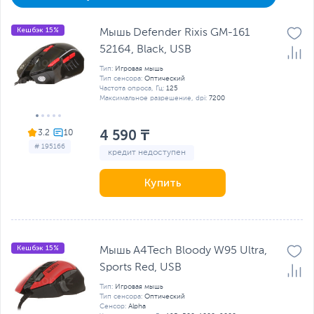
Кешбэк 15%
Мышь Defender Rixis GM-161
52164, Black, USB
Тип:
Игровая мышь
Тип сенсора:
Оптический
Частота опроса, Гц:
125
Максимальное разрешение, dpi:
7200
4 590 ₸
3.2
# 195166
кредит недоступен
Купить
Кешбэк 15%
Мышь A4Tech Bloody W95 Ultra,
Sports Red, USB
Тип:
Игровая мышь
Тип сенсора:
Оптический
Сенсор:
Alpha