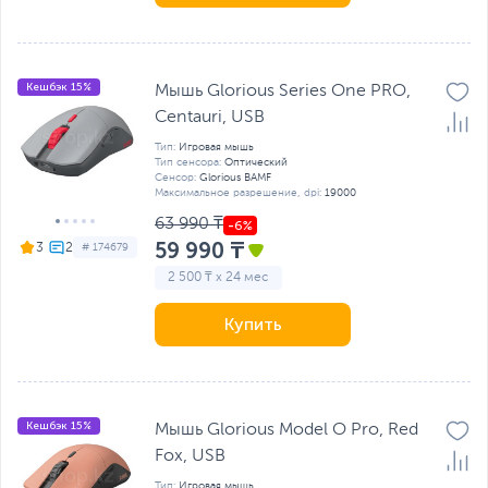
Кешбэк 15%
Мышь Glorious Series One PRO,
Centauri, USB
Тип:
Игровая мышь
Тип сенсора:
Оптический
Сенсор:
Glorious BAMF
Максимальное разрешение, dpi:
19000
63 990 ₸
59 990 ₸
3
# 174679
2 500 ₸ x 24 мес
Купить
Кешбэк 15%
Мышь Glorious Model O Pro, Red
Fox, USB
Тип:
Игровая мышь