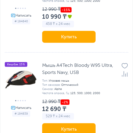
Частота опроса, Гц:
125; 500; 1000; 2000
12 990 ₸
10 990 ₸
# 194840
458 ₸ x 24 мес
Купить
Кешбэк 15%
Мышь A4Tech Bloody W95 Ultra,
Sports Navy, USB
Тип:
Игровая мышь
Тип сенсора:
Оптический
Сенсор:
Alpha
Частота опроса, Гц:
125; 500; 1000; 2000
12 990 ₸
12 690 ₸
# 194839
529 ₸ x 24 мес
Купить