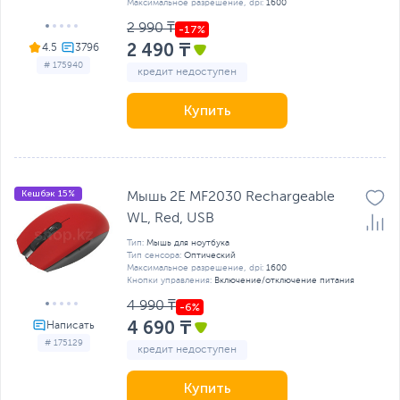
Максимальное разрешение, dpi:
1600
2 990 ₸
2 490 ₸
4.5
# 175940
кредит недоступен
Купить
Кешбэк 15%
Мышь 2E MF2030 Rechargeable
WL, Red, USB
Тип:
Мышь для ноутбука
Тип сенсора:
Оптический
Максимальное разрешение, dpi:
1600
Кнопки управления:
Включение/отключение питания
4 990 ₸
4 690 ₸
# 175129
кредит недоступен
Купить