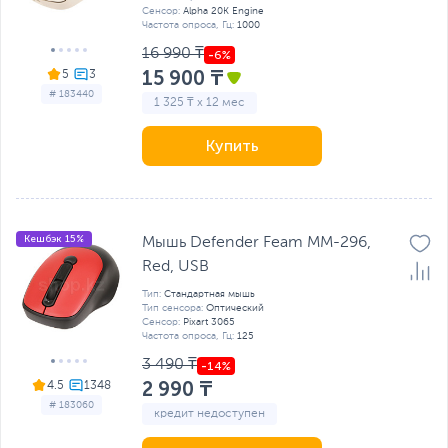
Сенсор:
Alpha 20K Engine
Частота опроса, Гц:
1000
16 990 ₸
15 900 ₸
5
# 183440
1 325 ₸ x 12 мес
Купить
Кешбэк 15%
Мышь Defender Feam MM-296,
Red, USB
Тип:
Стандартная мышь
Тип сенсора:
Оптический
Сенсор:
Pixart 3065
Частота опроса, Гц:
125
3 490 ₸
2 990 ₸
4.5
# 183060
кредит недоступен