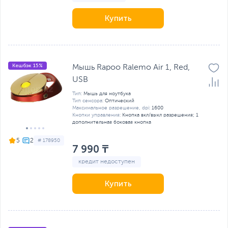
Купить
Кешбэк 15%
Мышь Rapoo Ralemo Air 1, Red,
USB
Тип:
Мышь для ноутбука
Тип сенсора:
Оптический
Максимальное разрешение, dpi:
1600
Кнопки управления:
Кнопка вкл/выкл разрешения; 1
дополнительная боковая кнопка
5
# 178950
7 990 ₸
кредит недоступен
Купить