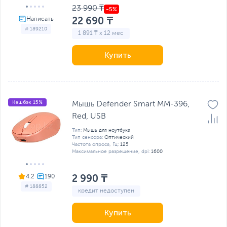
23 990 ₸
22 690 ₸
# 189210
1 891 ₸ x 12 мес
Купить
Кешбэк 15%
Мышь Defender Smart MM-396,
Red, USB
Тип:
Мышь для ноутбука
Тип сенсора:
Оптический
Частота опроса, Гц:
125
Максимальное разрешение, dpi:
1600
2 990 ₸
4.2
# 188852
кредит недоступен
Купить