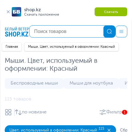
shop.kz
Скачать
Скачать приложение
Главная
Мыши. Цвет, используемый в оформлении: Красный
Мыши. Цвет, используемый в
оформлении: Красный
Беспроводные мыши
Мыши для ноутбука
Иг
115 товаров
по новизне
Фильтр
1
115
Цвет, используемый в оформлении: Красный
Сброс