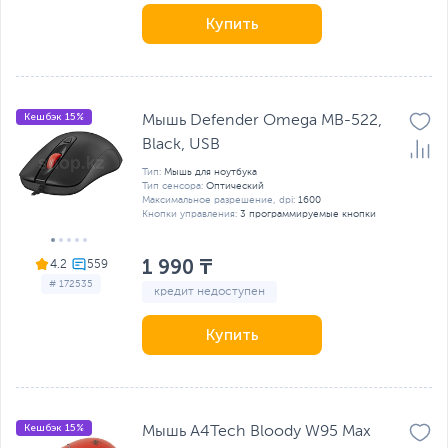
Купить
Кешбэк 15%
Мышь Defender Omega MB-522,
Black, USB
Тип:
Мышь для ноутбука
Тип сенсора:
Оптический
Максимальное разрешение, dpi:
1600
Кнопки управления:
3 программируемые кнопки
1 990 ₸
4.2
# 172535
кредит недоступен
Купить
Кешбэк 15%
Мышь A4Tech Bloody W95 Max