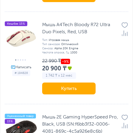
Кешбэк 15%
Мышь A4Tech Bloody R72 Ultra
Duo Pixels, Red, USB
Тип:
Игровая мышь
Тип сенсора:
Оптический
Сенсор:
Alpha 20K Engine
Частота опроса, Гц:
1000
22 990 ₸
20 900 ₸
# 194828
1 742 ₸ x 12 мес
Купить
Уцененный товар
Мышь 2E Gaming HyperSpeed Pro,
15%
Black, USB (SN:f6bb3f32-0006-
4081-869c-4c5a926e8c6b)