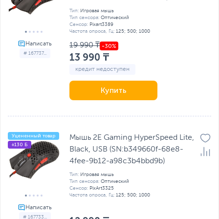
Тип:
Игровая мышь
Тип сенсора:
Оптический
Сенсор:
Pixart3389
Частота опроса, Гц:
125; 500; 1000
19 990 ₸
# 167737...
13 990 ₸
кредит недоступен
Купить
Уцененный товар
Мышь 2E Gaming HyperSpeed Lite,
+130 Б
Black, USB (SN:b349660f-68e8-
4fee-9b12-a98c3b4bbd9b)
Тип:
Игровая мышь
Тип сенсора:
Оптический
Сенсор:
PixArt3325
Частота опроса, Гц:
125; 500; 1000
# 167733...