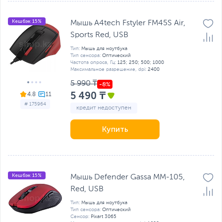
Кешбэк 15%
Мышь A4tech Fstyler FM45S Air,
Sports Red, USB
Тип:
Мышь для ноутбука
Тип сенсора:
Оптический
Частота опроса, Гц:
125; 250; 500; 1000
Максимальное разрешение, dpi:
2400
5 990 ₸
5 490 ₸
4.8
# 175964
кредит недоступен
Купить
Кешбэк 15%
Мышь Defender Gassa MM-105,
Red, USB
Тип:
Мышь для ноутбука
Тип сенсора:
Оптический
Сенсор:
Pixart 3065