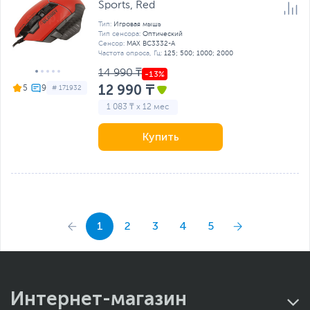
Sports, Red
Тип:
Игровая мышь
Тип сенсора:
Оптический
Сенсор:
MAX BC3332-A
Частота опроса, Гц:
125; 500; 1000; 2000
14 990 ₸
12 990 ₸
5
# 171932
1 083 ₸ x 12 мес
Купить
1
2
3
4
5
Интернет-магазин