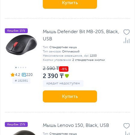
Купить
Кешбэк 15%
Мышь Defender Bit MB-205, Black,
USB
Тип:
Стандартная мышь
Тип сенсора:
Оптический
Максимальное разрешение, dpi:
1200
Кнопки управления:
2 стандартные кнопки
2 590 ₸
2 390 ₸
4.2
# 182861
кредит недоступен
Купить
Кешбэк 15%
Мышь Lenovo 150, Black, USB
Тип:
Стандартная мышь