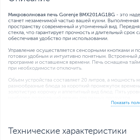
Микроволновая печь Gorenje BMX201AG1BG
- это над
станет незаменимой частью вашей кухни. Выполненная 
пространству современный и утонченный вид. Передняя 
стекла, что гарантирует прочность и длительный срок 
обеспечивая удобство при использовании.
Управление осуществляется сенсорными кнопками и п
готовки удобным и интуитивно понятным. Встроенный
программе и оставшемся времени. Печь оснащена тайм
при необходимости отключить.
Объем устройства составляет 20 литров, а мощность м
разнообразные блюда за короткий промежуток времени
золотистую корочку и аппетитный вид блюд. Пять уро
наиболее подходящий режим для разных продуктов.
Модель оснащена 15 предустановленными программами
автоматически подбирают параметры в зависимости от
весу и времени, что делает процесс подготовки замо
очистки паром AquaClean упрощает уход за внутренней 
Технические характеристики
выполнена из нержавеющей стали, что обеспечивает её