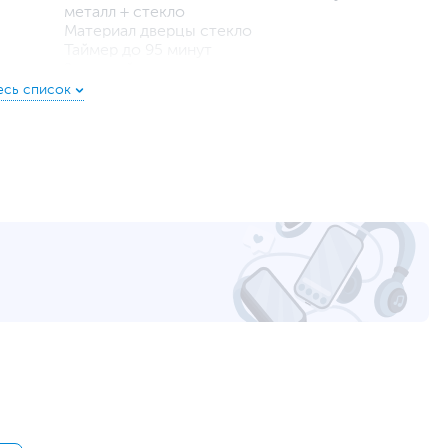
металл + стекло
Материал дверцы стекло
Таймер до 95 минут
Звуковой сигнал с возможностью отключения
Очистка паром AquaClean с помощью
микроволн
Освещение
Количество уровней мощности микроволн 5
Количество программ с грилем 1
Количество комбинированных режимов
«Микроволны + гриль» 2
Присоединительная мощность 1250 Вт
Потребление электроэнергии в режиме
ожидания 0.5 Вт
Номинальный ток предохранителя 10 А
Монтажные размеры 37-38 х 56-56.8 х 34 см
59.5 х 38.8 х 34.4 см
65 х 44.5 х 40.4 см
16 кг
17 кг