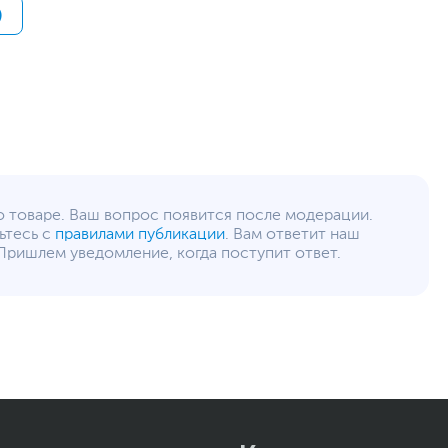
)
12
gorenje.com
уйста, выделите текст с ошибкой и нажмите Ctrl+Enter.
а могут отличаться от указанных или могут быть изменены производителем
о товаре. Ваш вопрос появится после модерации.
ьтесь с
правилами публикации
. Вам ответит наш
Пришлем уведомление, когда поступит ответ.