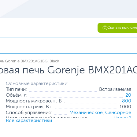
Скачать прилож
чь Gorenje BMX201AG1BG, Black
вая печь Gorenje BMX201AG
Основные характеристики:
Тип печи:
Встраиваемая
Объём, л:
20
Мощность микроволн, Вт:
800
Мощность гриля, Вт:
1000
Способ управления:
Механическое
,
Сенсорное
Цвет, используемый в оформлении:
Черный
Все характеристики
Все характеристики