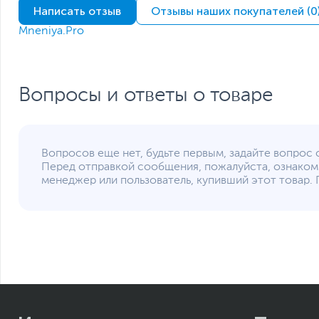
Написать отзыв
Отзывы наших покупателей (0
Срок гарантии (мес.)
Ссылка на сайт производителя
Mneniya.Pro
Если вы заметили ошибку или неточность в описании товара, пожал
Xарактеристики, комплект поставки и внешний вид данного товар
без отражения в каталоге интернет-магазина.
Вопросы и ответы о товаре
Вопросов еще нет, будьте первым, задайте вопрос 
Перед отправкой сообщения, пожалуйста, ознаком
менеджер или пользователь, купивший этот товар. 