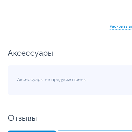
Аксессуары
Аксессуары не предусмотрены.
Размеры и вес
Размеры (Ш х В х Г)
Размеры упаковки (Ш х В х Г)
Вес изделия
Отзывы
Вес с упаковкой
Заводские данные