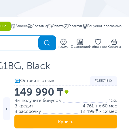
ение
Адреса
Доставка
Оплата
Гарантия
Бонусная программа
0
Войти
Сравнение
Избранное
Корзина
1BG, Black
188748
149 990 ₸
Вы получите бонусов
15%
В кредит
4 761 ₸ x 60 мес
В рассрочку
12 499 ₸ x 12 мес
Купить