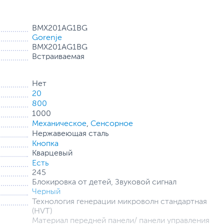
итой от включения при открытой дверце, что
дят стеклянная тарелка для поворотного стола и
вления.
BMX201AG1BG
Gorenje
BMX201AG1BG
Встраиваемая
Нет
20
800
1000
Механическое
,
Сенсорное
Нержавеющая сталь
Кнопка
Кварцевый
Есть
245
Блокировка от детей, Звуковой сигнал
Черный
Технология генерации микроволн стандартная
(HVT)
Материал передней панели/ панели управления