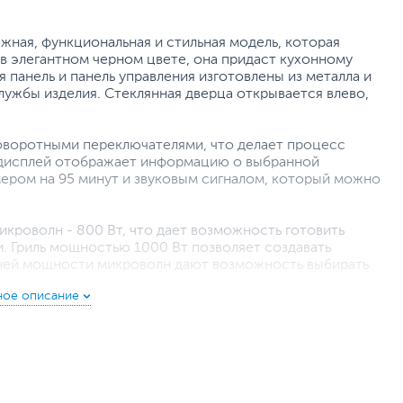
ежная, функциональная и стильная модель, которая
в элегантном черном цвете, она придаст кухонному
панель и панель управления изготовлены из металла и
службы изделия. Стеклянная дверца открывается влево,
оворотными переключателями, что делает процесс
 дисплей отображает информацию о выбранной
ером на 95 минут и звуковым сигналом, который можно
икроволн - 800 Вт, что дает возможность готовить
. Гриль мощностью 1000 Вт позволяет создавать
вней мощности микроволн дают возможность выбирать
, включая автоматические режимы, которые
 типа блюда. Также имеется функция размораживания по
роженных продуктов простым и быстрым. Система
камерой, делая её очистку быстрой и легкой. Камера
 устойчивость к коррозии и долговечность.