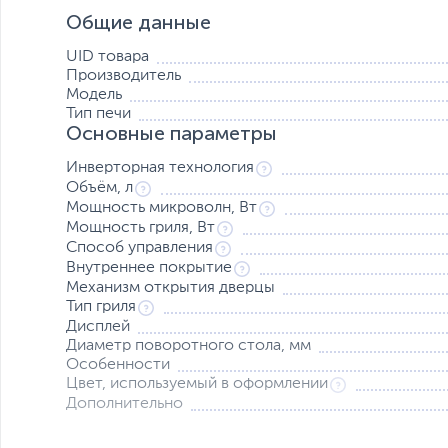
Печь оборудована функцией блокировки от детей и защ
Общие данные
гарантирует безопасное использование. В комплект вхо
решетка для гриля, расширяющие возможности пригото
UID товара
Производитель
Модель
Тип печи
Основные параметры
Инверторная технология
Объём, л
Мощность микроволн, Вт
Мощность гриля, Вт
Способ управления
Внутреннее покрытие
Механизм открытия дверцы
Тип гриля
Дисплей
Диаметр поворотного стола, мм
Особенности
Цвет, используемый в оформлении
Дополнительно