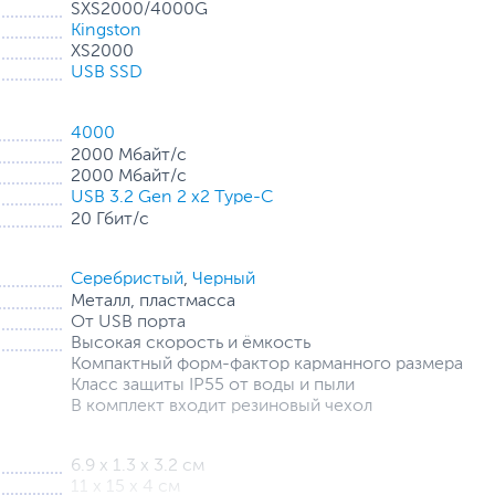
SXS2000/4000G
Kingston
XS2000
USB SSD
ии Kingston обеспечивает скорости USB 3.2 Gen 2x2
компактном внешнем накопителе. Благодаря высочайшей
шает производительность, не создавая помех для
4000
2000 Мбайт/с
2000 Мбайт/с
костью 4 ТБ, который позволяет выгружать и
USB 3.2 Gen 2 x2 Type-C
идеофайлы формата 8K и документы большого размера в
20 Гбит/с
на будущие требования к хранению данных и изначально
Cеребристый
,
Черный
обеспечивая создателям контента возможность доступа
Металл, пластмасса
. Независимо от того, работаете ли вы, отдыхаете или
От USB порта
съемный прочный чехол и имеющий класс защиты
Высокая скорость и ёмкость
фотосессий на природе или во время ваших
Компактный форм-фактор карманного размера
Класс защиты IP55 от воды и пыли
В комплект входит резиновый чехол
ия данных в дороге.
6.9 х 1.3 х 3.2 см
11 х 15 х 4 см