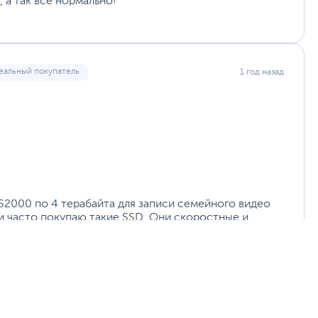
 а так все нормально!
еальный покупатель
1 год назад
XS2000 по 4 терабайта для записи семейного видео
и часто покупаю такие SSD. Они скоростные и
ый минус именно этого XS2000 в том что не кладут
цаемость и ударопрочность с входящим в комплект
е только один короткий кабель Type C. Пришлось