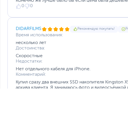
Конечно же лучше было бы если цена была дешевле,
0
0
DIDARFILMS
Рекомендую покупать!
Р
Время использования:
несколько лет
Достоинства:
Скоростные
Недостатки:
Нет отдельного кабеля для iPhone.
Комментарий:
Купил сразу два внешних SSD накопителя Kingston 
архива клиента. Я занимаюсь фото и видеосъёмкой 
Долговечность
мобильные за счёт небольшого размера. Единственн
Протестирован на водонепроницаемость, пыленепрони
второй кабель для lightning от iPhone. В комплект
резиновым чехлом.
отдельно докупить кабель.
5
1