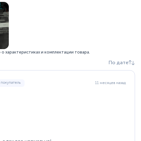
о характеристиках и комплектации товара.
По дате
 покупатель
11 месяцев назад
ния, видеофайлов формата 8K и документов большого