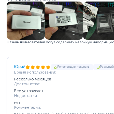
Отзывы пользователей могут содержать неточную информацию 
Юрий
Рекомендую покупать!
Реальный
Время использования:
несколько месяцев
Высокая скорость и емкость
Достоинства:
До 4 ТБ для поддержки изображений высокого разреше
Все устраивает.
размера.
Недостатки:
нет
Комментарий: