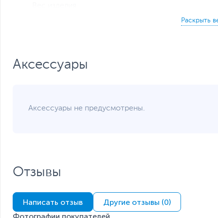
Вес изделия
Вес с упаковкой
Упаковка
Заводские данные
Срок гарантии (мес.)
Ссылка на сайт производителя
Аксессуары
Если вы заметили ошибку или неточность в описании товара, пожал
Xарактеристики, комплект поставки и внешний вид данного товар
без отражения в каталоге интернет-магазина.
Аксессуары не предусмотрены.
Отзывы
Производительность USB 3.2 Gen 2x2
Самые высокие в отрасли скорости чтения/записи: до 
Написать отзыв
Другие отзывы (0)
Фотографии покупателей