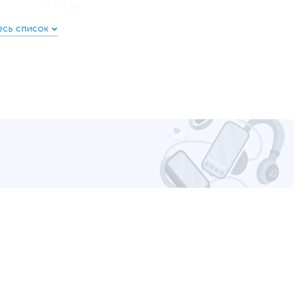
0.03 кг
0.12 кг
RTL
60
www.kingston.com/ru
уйста, выделите текст с ошибкой и нажмите Ctrl+Enter.
а могут отличаться от указанных или могут быть изменены производителем
2000 МБ/с.