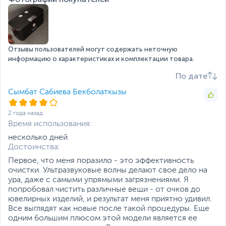
Если вы заметили ошибку или неточность в описании товара,
пожалуйста, выделите текст с ошибкой и нажмите Ctrl+Enter.
Xарактеристики, комплект поставки и внешний вид данного товара
могут отличаться от указанных или могут быть изменены
производителем без отражения в каталоге интернет-магазина.
Отзывы пользователей могут содержать неточную
информацию о характеристиках и комплектации товара.
По дате
Сымбат Сабиева Бекболаткызы
2 года назад
Время использования:
несколько дней
Достоинства:
Первое, что меня поразило - это эффективность
очистки. Ультразвуковые волны делают свое дело на
ура, даже с самыми упрямыми загрязнениями. Я
попробовал чистить различные вещи - от очков до
ювелирных изделий, и результат меня приятно удивил.
Все выглядят как новые после такой процедуры. Еще
одним большим плюсом этой модели является ее