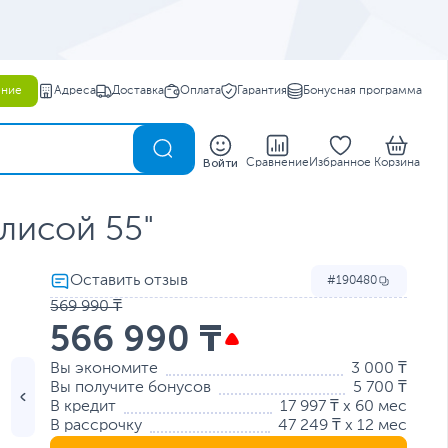
ение
Адреса
Доставка
Оплата
Гарантия
Бонусная программа
0
Войти
Сравнение
Избранное
Корзина
лисой 55"
190480
569 990 ₸
566 990 ₸
Вы экономите
3 000 ₸
Вы получите бонусов
5 700 ₸
В кредит
17 997 ₸ x 60 мес
В рассрочку
47 249 ₸ x 12 мес