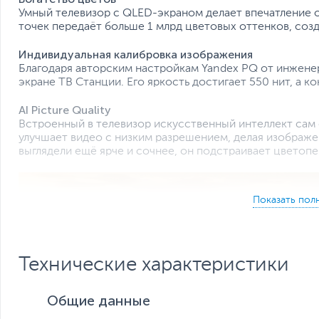
Умный телевизор с QLED-экраном делает впечатление о
точек передаёт больше 1 млрд цветовых оттенков, соз
Индивидуальная калибровка изображения
Благодаря авторским настройкам Yandex PQ от инженер
экране ТВ Станции. Его яркость достигает 550 нит, а к
AI Picture Quality
Встроенный в телевизор искусственный интеллект сам о
улучшает видео с низким разрешением, делая изображе
выглядели ещё ярче и сочнее, он подстраивает цветоп
Технические характеристики
Общие данные