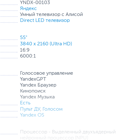
YNDX-00103
Яндекс
Умный телевизор с Алисой
Direct LED телевизор
55"
3840 x 2160 (Ultra HD)
16:9
6000:1
з 4 стереодинамиков мощностью 50Вт так, чтобы он
Голосовое управление
щее на экране даже без дополнительного саундбара.
YandexGPT
Yandex Браузер
Кинопоиск
Yandex Музыка
Есть
Пульт ДУ
,
Голосом
Yandex OS
Процессор - Выделенный двухъядерный
нейронный процессор (NPU)