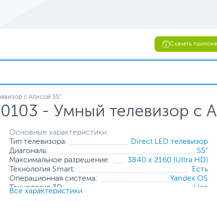
Скачать прилож
евизор с Алисой 55"
0103 - Умный телевизор с А
Основные характеристики:
Тип телевизора:
Direct LED телевизор
Диагональ:
55"
Максимальное разрешение:
3840 x 2160 (Ultra HD)
Технология Smart:
Есть
Операционная система:
Yandex OS
Технология 3D:
Нет
Все характеристики
Средства коммуникаций:
Wi-Fi
,
Bluetooth
,
LAN
Количество HDMI:
3