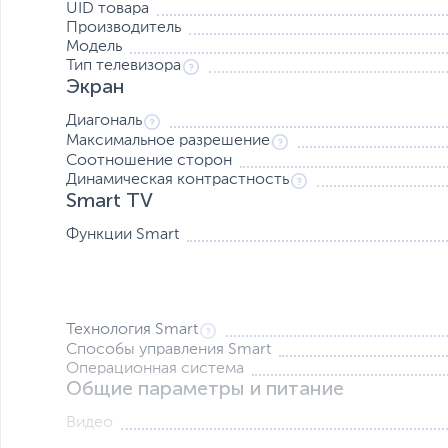
UID товара
Производитель
Модель
Тип телевизора
Экран
Диагональ
Максимальное разрешение
Соотношение сторон
Динамическая контрастность
Максимально точное звучание
Smart TV
Инженеры Яндекса настроили и сбалансировали звук и
Функции Smart
стал ещё объёмнее и усиливал погружение в происходя
Технология Smart
Способы управления Smart
Операционная система
Общие параметры и питание
Видео