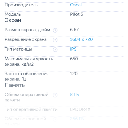
ориентироваться в дикой природе. Доступ одним
Производитель
Oscal
касанием означает мгновенное изображение —
именно тогда, когда оно вам нужно.
Модель
Pilot 5
Экран
Размер экрана, дюйм
6.67
Разрешение экрана
1604 x 720
Тип матрицы
IPS
Максимальная яркость
650
экрана, кд/м2
Частота обновления
120
экрана, Гц
Память
Мощный аккумулятор на 15 000 мАч
Объем оперативной
8 ГБ
Долгая работа, непрерывные приключения.
памяти
Благодаря мощному аккумулятору на 15 000 мАч, PILOT
5 создан для самых сложных приключений на
Тип оперативной памяти
LPDDR4X
открытом воздухе. Оставайтесь на связи в течение
нескольких дней, куда бы ни завела вас ваша поездка.
Объем встроенной
256 ГБ
памяти