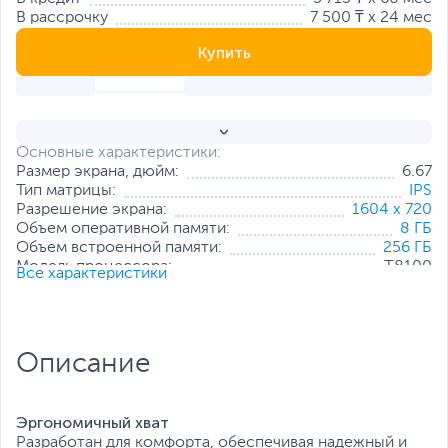
В рассрочку
7 500 ₸ x 24 мес
Купить
Основные характеристики:
Размер экрана, дюйм:
6.67
Тип матрицы:
IPS
Разрешение экрана:
1604 x 720
Объем оперативной памяти:
8 ГБ
Объем встроенной памяти:
256 ГБ
Модель процессора:
T8100
Все характеристики
Частота процессора:
2.2 ГГц + 2.0 ГГц
Основная камера, Мп:
16
Фронтальная камера, Мп:
13
Количество SIM-карт:
2 (1 слот SIM/microSD)
Описание
Тип SIM-карты:
NanoSIM
Все характеристики
Эргономичный хват
Разработан для комфорта, обеспечивая надежный и