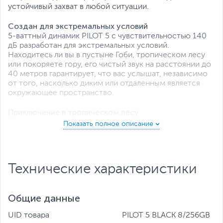
устойчивый захват в любой ситуации.
Создан для экстремальных условий
5-ваттный динамик PILOT 5 с чувствительностью 140
дБ разработан для экстремальных условий.
Находитесь ли вы в пустыне Гоби, тропическом лесу
или покоряете гору, его чистый звук на расстоянии до
40 метров гарантирует, что вас услышат, независимо
от того, насколько диким или отдаленным является
окружающее пространство.
Приключение в тропическом лесу
В густых джунглях, где вас окружают звуки природы,
PILOT 5 гарантирует, что вас всегда услышат. Будь то
поход по густой листве или призыв о помощи, его
мощный звук прорезает хаос, обеспечивая связь с
окружающим миром.
Технические характеристики
Осветите путь. Покорите тьму
Когда наступает ночь, PILOT 5 покоряет тьму.
Общие данные
Благодаря мощному сверхширокоугольному
объективу с дальностью действия 30 м и четкости
UID товара
PILOT 5 BLACK 8/256GB
изображения в 410 люмен вы будете уверенно